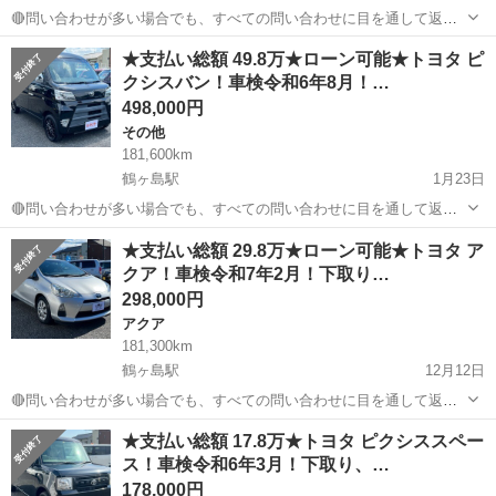
🔴問い合わせが多い場合でも、すべての問い合わせに目を通して返信
しておりますので、気にせずお気軽にお問い合わせください😊 ◆出品
埼玉
川越市
鶴ヶ島駅
その他
車両
★支払い総額 49.8万★ローン可能★トヨタ ピ
番号◆ M4A1727 ◆支払い総額◆ 23.8万円 ローン可能！ 提携ローン会
クシスバン！車検令和6年8月！…
社による審査...
498,000円
その他
181,600km
鶴ヶ島駅
1月23日
🔴問い合わせが多い場合でも、すべての問い合わせに目を通して返信
しておりますので、気にせずお気軽にお問い合わせください😊 ◆出品
埼玉
川越市
鶴ヶ島駅
その他
車両
★支払い総額 29.8万★ローン可能★トヨタ ア
番号◆ S3I0107 ◆支払い総額◆ 49.8万円 ローン可能！ 提携ロー...
クア！車検令和7年2月！下取り…
298,000円
アクア
181,300km
鶴ヶ島駅
12月12日
🔴問い合わせが多い場合でも、すべての問い合わせに目を通して返信
しておりますので、気にせずお気軽にお問い合わせください😊 ◆出品
埼玉
川越市
鶴ヶ島駅
アクア
車両
★支払い総額 17.8万★トヨタ ピクシススペー
番号◆ M3K1537 ◆支払い総額◆ 29.8万円 ローン可能！ 提携ローン会
ス！車検令和6年3月！下取り、…
社による審査...
178,000円