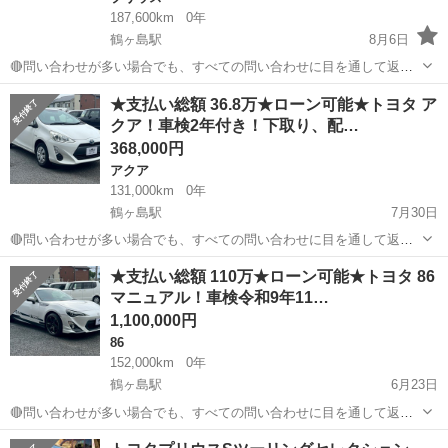
187,600km
0年
鶴ヶ島駅
8月6日
🔴問い合わせが多い場合でも、すべての問い合わせに目を通して返信
しておりますので、気にせずお気軽にお問い合わせください😊 ◆出品
埼玉
川越市
鶴ヶ島駅
プリウス
車両
★支払い総額 36.8万★ローン可能★トヨタ ア
番号◆ M6D0819 ◆支払い総額◆ 39.8万円 ローン可能！ 提携ロー...
クア！車検2年付き！下取り、配…
368,000円
アクア
131,000km
0年
鶴ヶ島駅
7月30日
🔴問い合わせが多い場合でも、すべての問い合わせに目を通して返信
しておりますので、気にせずお気軽にお問い合わせください😊 ◆出品
埼玉
川越市
鶴ヶ島駅
アクア
車両
★支払い総額 110万★ローン可能★トヨタ 86
番号◆ JS6G2147 ◆支払い総額◆ 36.8万円 ローン可能！ 提携ローン
マニュアル！車検令和9年11…
会社による審査...
1,100,000円
86
152,000km
0年
鶴ヶ島駅
6月23日
🔴問い合わせが多い場合でも、すべての問い合わせに目を通して返信
しておりますので、気にせずお気軽にお問い合わせください😊 ◆出品
埼玉
川越市
鶴ヶ島駅
86
車両