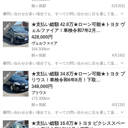
鶴ヶ島駅
6月20日
🔴問い合わせが多い場合でも、すべての問い合わせに目を通して返信
しておりますので、気にせずお気軽にお問い合わせください😊 ◆出品
埼玉
川越市
鶴ヶ島駅
その他
車両
★支払い総額 42.8万★ローン可能★トヨタ ヴ
番号◆ S4F1431 ◆支払い総額◆ 18.8万円 上記の金額は、消費税、リ
ェルファイア！車検令和7年2月…
サイクル券等...
428,000円
ヴェルファイア
164,500km
鶴ヶ島駅
4月19日
🔴問い合わせが多い場合でも、すべての問い合わせに目を通して返信
しておりますので、気にせずお気軽にお問い合わせください😊 ◆出品
埼玉
川越市
鶴ヶ島駅
ヴェルファイア
車両
★支払い総額 34.8万★ローン可能★トヨタ プ
番号◆ M4D1024 ◆支払い総額◆ 42.8万円 ローン可能！ 提携ローン会
リウス！車検令和6年8月！下取…
社による審査...
348,000円
プリウス
173,300km
鶴ヶ島駅
4月13日
🔴問い合わせが多い場合でも、すべての問い合わせに目を通して返信
しておりますので、気にせずお気軽にお問い合わせください😊 ◆出品
埼玉
川越市
鶴ヶ島駅
プリウス
車両
★支払い総額 16.8万★トヨタ ピクシススペー
番号◆ M4C1328 ◆支払い総額◆ 34.8万円 ローン可能！ 提携ローン会