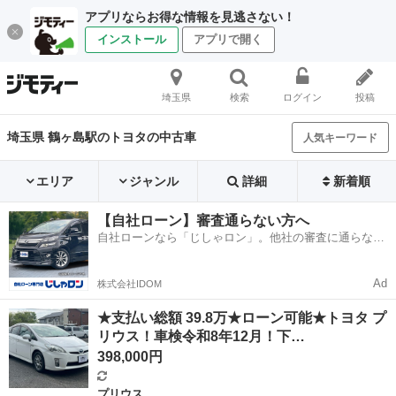
アプリならお得な情報を見逃さない！
インストール
アプリで開く
埼玉県
検索
ログイン
投稿
埼玉県 鶴ヶ島駅のトヨタの中古車
人気キーワード
エリア
ジャンル
詳細
新着順
【自社ローン】審査通らない方へ
自社ローンなら「じしゃロン」。他社の審査に通らなか
った方も
Ad
株式会社IDOM
★支払い総額 39.8万★ローン可能★トヨタ プ
リウス！車検令和8年12月！下…
398,000円
プリウス