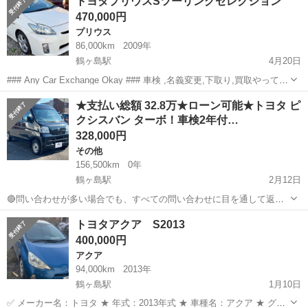
トヨタプリウスSツーリングセレクション
番号◆ S5J1734 ◆支払い総額◆ 110万円 ローン可能！ 提携ローン...
470,000円
プリウス
86,000km
2009年
鶴ヶ島駅
4月20日
### Any Car Exchange Okay ### 車検 ,名義変更,下取り,買取やってま
す。 ✅ Manufacturer name: TOYOTA ★ Year: 2009 ★ Model name:
埼玉
坂戸市
鶴ヶ島駅
プリウス
トヨタプリウス
★支払い総額 32.8万★ローン可能★トヨタ ピ
P...
クシスバン ターボ！車検2年付…
328,000円
その他
156,500km
0年
鶴ヶ島駅
2月12日
🔴問い合わせが多い場合でも、すべての問い合わせに目を通して返信
しておりますので、気にせずお気軽にお問い合わせください😊 ◆出品
埼玉
川越市
鶴ヶ島駅
その他
車両
トヨタアクア S2013
番号◆ M6A1418 ◆支払い総額◆ 32.8万円 ローン可能！ 提携ローン会
400,000円
社による審査...
アクア
94,000km
2013年
鶴ヶ島駅
1月10日
✅ メーカー名：トヨタ ★ 年式：2013年式 ★ 車種名：アクア ★ グレ