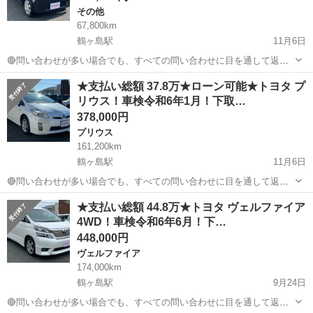
その他
67,800km
鶴ヶ島駅
11月6日
🔴問い合わせが多い場合でも、すべての問い合わせに目を通して返信
しておりますので、気にせずお気軽にお問い合わせください😊 ◆出品
埼玉
川越市
鶴ヶ島駅
その他
車両
★支払い総額 37.8万★ローン可能★トヨタ プ
番号◆ S3K0315 ◆支払い総額◆ 17.8万円 上記の金額は、消費税、リ
リウス！車検令和6年1月！下取…
サイクル券等...
378,000円
プリウス
161,200km
鶴ヶ島駅
11月6日
🔴問い合わせが多い場合でも、すべての問い合わせに目を通して返信
しておりますので、気にせずお気軽にお問い合わせください😊 ◆出品
埼玉
川越市
鶴ヶ島駅
プリウス
車両
★支払い総額 44.8万★トヨタ ヴェルファイア
番号◆ M3J1122 ◆支払い総額◆ 37.8万円 ローン可能！ 提携ローン会
4WD！車検令和6年6月！下…
社による審査...
448,000円
ヴェルファイア
174,000km
鶴ヶ島駅
9月24日
🔴問い合わせが多い場合でも、すべての問い合わせに目を通して返信