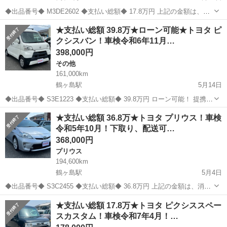
◆出品番号◆ M3DE2602 ◆支払い総額◆ 17.8万円 上記の金額は、消
費税、令和5年度の自動車税、リサイクル券等全てコミコミの金額で
埼玉
川越市
鶴ヶ島駅
その他
車両
★支払い総額 39.8万★ローン可能★トヨタ ピ
す！ ◆車両情報◆ メーカー：トヨタ 車名：ピクシスバン グレード：
クシスバン！車検令和6年11月…
クルーズ...
398,000円
その他
161,000km
鶴ヶ島駅
5月14日
◆出品番号◆ S3E1223 ◆支払い総額◆ 39.8万円 ローン可能！ 提携ロ
ーン会社による審査あり。来店不要で仮審査も可能です✨ 上記の金額
埼玉
川越市
鶴ヶ島駅
その他
車両
★支払い総額 36.8万★トヨタ プリウス！車検
は、消費税、令和5年度の自動車税、リサイクル券等全てコミコミの金
令和5年10月！下取り、配送可…
額です！ ...
368,000円
プリウス
194,600km
鶴ヶ島駅
5月4日
◆出品番号◆ S3C2455 ◆支払い総額◆ 36.8万円 上記の金額は、消費
税、リサイクル券等全てコミコミの金額です！ ◆車両情報◆ メーカ
埼玉
川越市
鶴ヶ島駅
プリウス
車両
★支払い総額 17.8万★トヨタ ピクシススペー
ー：トヨタ 車名：プリウス グレード：G 色：シルバー 型式：DAA-
スカスタム！車検令和7年4月！…
ZV...