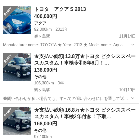
ード：S ★ 車検：2027年11月 ★ 走行距離：94,000km ★ 排気量：
埼玉
坂戸市
鶴ヶ島駅
アクア
トヨタアクア
トヨタ アクア S 2013
1500cc ★ プッシュスタート ★ スマートキー ★ ナビゲー...
400,000円
アクア
92,000km
2013年
鶴ヶ島駅
11月14日
Manufacturer name: TOYOTA ★ Year: 2013 ★ Model name: Aqua ★
Grade : S ★ Shaken : 2027/11 ★ Mileage 94000 KM...
埼玉
坂戸市
鶴ヶ島駅
アクア
走行距離
★支払い総額 13.8万★トヨタ ピクシススペー
スカスタム！車検令和8年6月！…
138,000円
その他
105,300km
0年
鶴ヶ島駅
10月19日
🔴問い合わせが多い場合でも、すべての問い合わせに目を通して返信
しておりますので、気にせずお気軽にお問い合わせください😊 ◆出品
埼玉
川越市
鶴ヶ島駅
その他
車両
★支払い総額 16.8万★トヨタ ピクシススペー
番号◆ S5J1730 ◆支払い総額◆ 13.8万円 上記の金額は、消費税、リ
スカスタム！車検2年付き！下取…
サイクル券等...
168,000円
その他
97,100km