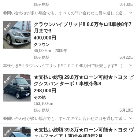
鶴ヶ島駅
8月30日
🔴問い合わせが多い場合でも、すべての問い合わせに目を通して返信
しておりますので、気にせずお気軽にお問い合わせください😊 ◆出品
埼玉
川越市
鶴ヶ島駅
その他
車両
クラウンハイブリッド‼️ 8.6万キロ‼️車検8年7
番号◆ M5H2839 ◆支払い総額◆ 16.8万円 上記の金額は、消費税、リ
月まで‼️
サイクル券等...
400,000円
クラウン
86,000km
2009年
鶴ヶ島駅
6月22日
車検付き‼️クラウンハイブリッド‼️コミコミ40万円で販売します‼️ （諸
経費・リサイクル券・自動車税など全て込みの価格になります） 試
埼玉
川越市
鶴ヶ島駅
クラウン
ハイブリッド
★支払い総額 29.8万★ローン可能★トヨタ ピ
乗・現車確認大歓迎‼️ メーカー名 トヨタ 車種名 クラ
クシスバン ターボ！車検令和8…
ウンハイブリッ...
298,000円
その他
163,100km
鶴ヶ島駅
6月18日
🔴問い合わせが多い場合でも、すべての問い合わせに目を通して返信
しておりますので、気にせずお気軽にお問い合わせください😊 ◆出品
埼玉
川越市
鶴ヶ島駅
その他
車両
★支払い総額 39.8万★ローン可能★トヨタ ヴ
番号◆ Y5E1316 ◆支払い総額◆ 29.8万円 ローン可能！ 提携ローン会
ェルファイア！車検令和8年2月…
社による審査...