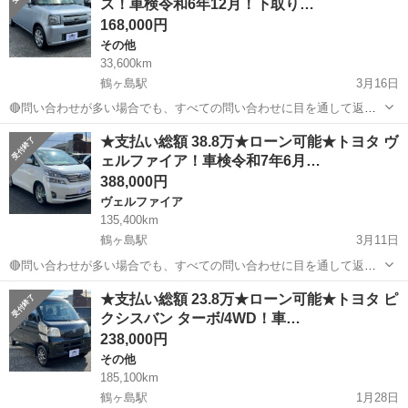
ス！車検令和6年12月！下取り…
社による審査...
168,000円
その他
33,600km
鶴ヶ島駅
3月16日
🔴問い合わせが多い場合でも、すべての問い合わせに目を通して返信
しておりますので、気にせずお気軽にお問い合わせください😊 ◆出品
埼玉
川越市
鶴ヶ島駅
その他
車両
★支払い総額 38.8万★ローン可能★トヨタ ヴ
番号◆ M4C0615 ◆支払い総額◆ 16.8万円 上記の金額は、消費税、リ
ェルファイア！車検令和7年6月…
サイクル券等...
388,000円
ヴェルファイア
135,400km
鶴ヶ島駅
3月11日
🔴問い合わせが多い場合でも、すべての問い合わせに目を通して返信
しておりますので、気にせずお気軽にお問い合わせください😊 ◆出品
埼玉
川越市
鶴ヶ島駅
ヴェルファイア
車両
★支払い総額 23.8万★ローン可能★トヨタ ピ
番号◆ M4C0610 ◆支払い総額◆ 38.8万円 ローン可能！ 提携ローン会
クシスバン ターボ/4WD！車…
社による審査...
238,000円
その他
185,100km
鶴ヶ島駅
1月28日