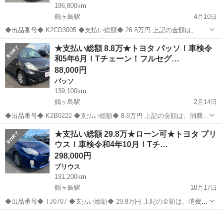
196,800km
鶴ヶ島駅
4月10日
◆出品番号◆ K2CD3005 ◆支払い総額◆ 26.8万円 上記の金額は、消
費税、リサイクル券等全てコミコミの金額です！ 令和4年度の自動車
埼玉
川越市
鶴ヶ島駅
ヴォクシー
車両
★支払い総額 8.8万★トヨタ パッソ！車検令
税も込みです✨ ◆車両情報◆ メーカー：トヨタ 車名：ヴォクシー グ
和5年6月！Tチェーン！フルセグ…
レード...
88,000円
パッソ
139,100km
鶴ヶ島駅
2月14日
◆出品番号◆ K2B0222 ◆支払い総額◆ 8.8万円 上記の金額は、消費
税、リサイクル券等全てコミコミの金額です！ 上記の金額以外には一
埼玉
川越市
鶴ヶ島駅
パッソ
車両
★支払い総額 29.8万★ローン可★トヨタ プリ
切頂きません。 ◆車両情報◆ メーカー：トヨタ 車名：パッソ グレー
ウス！車検令和4年10月！Tチ…
ド：X ...
298,000円
プリウス
191,200km
鶴ヶ島駅
10月17日
◆出品番号◆ TJ0707 ◆支払い総額◆ 29.8万円 上記の金額は、消費
税、リサイクル券、今年度の自動車税等全てコミコミの金額です！ 上
埼玉
川越市
鶴ヶ島駅
プリウス
車両
記の金額以外には一切頂きません。 ◆車両情報◆ メーカー：トヨタ