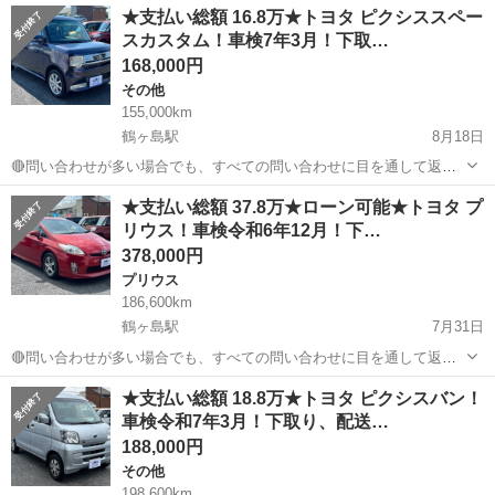
埼玉
川越市
鶴ヶ島駅
その他
車両
★支払い総額 16.8万★トヨタ ピクシススペー
番号◆ M4FH1233 ◆支払い総額◆ 15.8万円 上記の金額は、消費税、
スカスタム！車検7年3月！下取…
リサイクル券...
168,000円
その他
155,000km
鶴ヶ島駅
8月18日
🔴問い合わせが多い場合でも、すべての問い合わせに目を通して返信
しておりますので、気にせずお気軽にお問い合わせください😊 ◆出品
埼玉
川越市
鶴ヶ島駅
その他
車両
★支払い総額 37.8万★ローン可能★トヨタ プ
番号◆ M4H0720 ◆支払い総額◆ 16.8万円 上記の金額は、消費税、リ
リウス！車検令和6年12月！下…
サイクル券等...
378,000円
プリウス
186,600km
鶴ヶ島駅
7月31日
🔴問い合わせが多い場合でも、すべての問い合わせに目を通して返信
しておりますので、気にせずお気軽にお問い合わせください😊 ◆出品
埼玉
川越市
鶴ヶ島駅
プリウス
車両
★支払い総額 18.8万★トヨタ ピクシスバン！
番号◆ M4G1020 ◆支払い総額◆ 37.8万円 ローン可能！ 提携ローン
車検令和7年3月！下取り、配送…
会社による審査...
188,000円
その他
198,600km