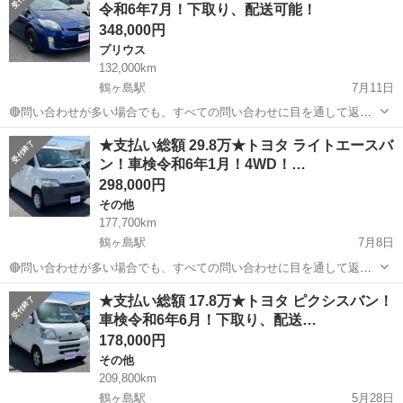
令和6年7月！下取り、配送可能！
リサイクル券...
348,000円
プリウス
132,000km
鶴ヶ島駅
7月11日
🔴問い合わせが多い場合でも、すべての問い合わせに目を通して返信
しておりますので、気にせずお気軽にお問い合わせください😊 ◆出品
埼玉
川越市
鶴ヶ島駅
プリウス
車両
★支払い総額 29.8万★トヨタ ライトエースバ
番号◆ M3F0726 ◆支払い総額◆ 34.8万円 上記の金額は、消費税...
ン！車検令和6年1月！4WD！…
298,000円
その他
177,700km
鶴ヶ島駅
7月8日
🔴問い合わせが多い場合でも、すべての問い合わせに目を通して返信
しておりますので、気にせずお気軽にお問い合わせください😊 ◆出品
埼玉
川越市
鶴ヶ島駅
その他
車両
★支払い総額 17.8万★トヨタ ピクシスバン！
番号◆ T3G0609 ◆支払い総額◆ 29.8万円 上記の金額は、消費税、リ
車検令和6年6月！下取り、配送…
サイクル券等...
178,000円
その他
209,800km
鶴ヶ島駅
5月28日