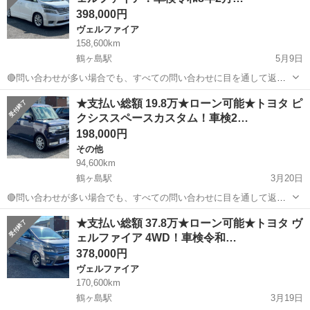
398,000円
ヴェルファイア
158,600km
鶴ヶ島駅
5月9日
🔴問い合わせが多い場合でも、すべての問い合わせに目を通して返信
しておりますので、気にせずお気軽にお問い合わせください😊 ◆出品
埼玉
川越市
鶴ヶ島駅
ヴェルファイア
車両
★支払い総額 19.8万★ローン可能★トヨタ ピ
番号◆ S5D0419 ◆支払い総額◆ 39.8万円 ローン可能！ 提携ローン会
クシススペースカスタム！車検2…
社による審査...
198,000円
その他
94,600km
鶴ヶ島駅
3月20日
🔴問い合わせが多い場合でも、すべての問い合わせに目を通して返信
しておりますので、気にせずお気軽にお問い合わせください😊 ◆出品
埼玉
川越市
鶴ヶ島駅
その他
車両
★支払い総額 37.8万★ローン可能★トヨタ ヴ
番号◆ S5C1427 ◆支払い総額◆ 19.8万円 ローン可能！ 提携ローン会
ェルファイア 4WD！車検令和…
社による審査...
378,000円
ヴェルファイア
170,600km
鶴ヶ島駅
3月19日