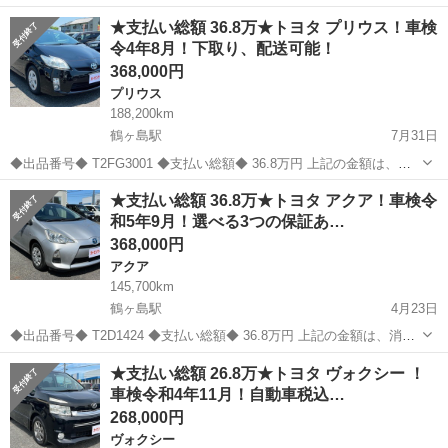
税、リサイクル券等全てコミコミの金額です！ ◆車両情報◆ メーカ
埼玉
川越市
鶴ヶ島駅
その他
車両
★支払い総額 36.8万★トヨタ プリウス！車検
ー：トヨタ 車名：ピクシススペース グレード：L 色：グリーン 型
令4年8月！下取り、配送可能！
式：DB...
368,000円
プリウス
188,200km
鶴ヶ島駅
7月31日
◆出品番号◆ T2FG3001 ◆支払い総額◆ 36.8万円 上記の金額は、消
費税、リサイクル券等全てコミコミの金額です！ ◆車両情報◆ メーカ
埼玉
川越市
鶴ヶ島駅
プリウス
車両
★支払い総額 36.8万★トヨタ アクア！車検令
ー：トヨタ 車名：プリウス グレード：S 色：ブラック 型式：DAA-
和5年9月！選べる3つの保証あ…
Z...
368,000円
アクア
145,700km
鶴ヶ島駅
4月23日
◆出品番号◆ T2D1424 ◆支払い総額◆ 36.8万円 上記の金額は、消費
税、リサイクル券等全てコミコミの金額です！ 令和4年度の自動車税
埼玉
川越市
鶴ヶ島駅
アクア
車両
★支払い総額 26.8万★トヨタ ヴォクシー ！
も込みです✨ ◆車両情報◆ メーカー：トヨタ 車名：アクア グレー
車検令和4年11月！自動車税込…
ド：L ...
268,000円
ヴォクシー