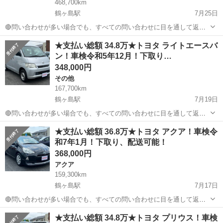
468,700km
鶴ヶ島駅
7月25日
🔴問い合わせが多い場合でも、すべての問い合わせに目を通して返信
しておりますので、気にせずお気軽にお問い合わせください😊 ◆出品
埼玉
川越市
鶴ヶ島駅
ハイエース
車両
★支払い総額 34.8万★トヨタ ライトエースバ
番号◆ M3EF3105 ◆支払い総額◆ 59.8万円 上記の金額は、消費...
ン！車検令和5年12月！下取り…
348,000円
その他
167,700km
鶴ヶ島駅
7月19日
🔴問い合わせが多い場合でも、すべての問い合わせに目を通して返信
しておりますので、気にせずお気軽にお問い合わせください😊 ◆出品
埼玉
川越市
鶴ヶ島駅
その他
車両
★支払い総額 36.8万★トヨタ アクア！車検令
番号◆ M3G1222 ◆支払い総額◆ 34.8万円 上記の金額は、消費税、リ
和7年1月！下取り、配送可能！
サイクル券等...
368,000円
アクア
159,300km
鶴ヶ島駅
7月17日
🔴問い合わせが多い場合でも、すべての問い合わせに目を通して返信
しておりますので、気にせずお気軽にお問い合わせください😊 ◆出品
埼玉
川越市
鶴ヶ島駅
アクア
車両
★支払い総額 34.8万★トヨタ プリウス！車検
番号◆ S3FG0901 ◆支払い総額◆ 36.8万円 上記の金額は、消費税、