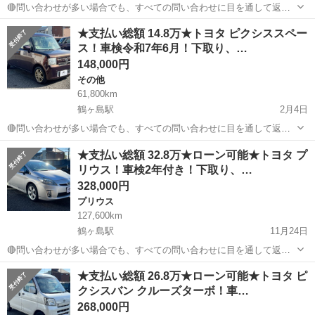
🔴問い合わせが多い場合でも、すべての問い合わせに目を通して返信
しておりますので、気にせずお気軽にお問い合わせください😊 ◆出品
埼玉
川越市
鶴ヶ島駅
ヴェルファイア
車両
★支払い総額 14.8万★トヨタ ピクシススペー
番号◆ T5AB0938 ◆支払い総額◆ 37.8万円 ローン可能！ 提携ローン
ス！車検令和7年6月！下取り、…
会社による審...
148,000円
その他
61,800km
鶴ヶ島駅
2月4日
🔴問い合わせが多い場合でも、すべての問い合わせに目を通して返信
しておりますので、気にせずお気軽にお問い合わせください😊 ◆出品
埼玉
川越市
鶴ヶ島駅
その他
車両
★支払い総額 32.8万★ローン可能★トヨタ プ
番号◆ S5AB3104 ◆支払い総額◆ 14.8万円 上記の金額は、消費税、
リウス！車検2年付き！下取り、…
リサイクル券...
328,000円
プリウス
127,600km
鶴ヶ島駅
11月24日
🔴問い合わせが多い場合でも、すべての問い合わせに目を通して返信
しておりますので、気にせずお気軽にお問い合わせください😊 ◆出品
埼玉
川越市
鶴ヶ島駅
プリウス
車両
★支払い総額 26.8万★ローン可能★トヨタ ピ
番号◆ K4K1942 ◆支払い総額◆ 32.8万円 ローン可能！ 提携ローン会
クシスバン クルーズターボ！車…
社による審査...
268,000円