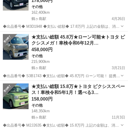
178,000円
その他
162,400km
鶴ヶ島駅
4月26日
◆出品番号◆ M3D1948 ◆支払い総額◆ 17.8万円 上記の金額は、消費
税、令和5年度の自動車税、リサイクル券等全てコミコミの金額です！
埼玉
川越市
鶴ヶ島駅
その他
車両
★支払い総額 45.8万★ローン可能★トヨタ ピ
◆車両情報◆ メーカー：トヨタ 車名：ピクシススペース グレード：
クシスメガ！車検令和6年12月…
カスタ...
458,000円
その他
215,900km
鶴ヶ島駅
3月21日
◆出品番号◆ S3B1743 ◆支払い総額◆ 45.8万円 ローン可能！ 提携ロ
ーン会社による審査あり。来店不要で仮審査も可能です✨ 上記の金額
埼玉
川越市
鶴ヶ島駅
その他
車両
★支払い総額 15.8万★トヨタ ピクシススペー
は、消費税、リサイクル券等全てコミコミの金額です！ ◆車両情報◆
ス！車検令和5年1月！選べる3…
メーカ...
158,000円
その他
148,350km
鶴ヶ島駅
11月3日
◆出品番号◆ M2J2635 ◆支払い総額◆ 15.8万円 上記の金額は、消費