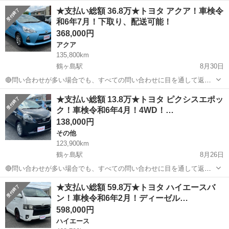
しておりますので、気にせずお気軽にお問い合わせください😊 ◆出品
埼玉
川越市
鶴ヶ島駅
ヴェルファイア
車両
★支払い総額 36.8万★トヨタ アクア！車検令
番号◆ M3I2057 ◆支払い総額◆ 44.8万円 上記の金額は、消費税、リ
和6年7月！下取り、配送可能！
サイクル券等...
368,000円
アクア
135,800km
鶴ヶ島駅
8月30日
🔴問い合わせが多い場合でも、すべての問い合わせに目を通して返信
しておりますので、気にせずお気軽にお問い合わせください😊 ◆出品
埼玉
川越市
鶴ヶ島駅
アクア
車両
★支払い総額 13.8万★トヨタ ピクシスエポッ
番号◆ M3G1940 ◆支払い総額◆ 36.8万円 上記の金額は、消費税、リ
ク！車検令和6年4月！4WD！…
サイクル券等...
138,000円
その他
123,900km
鶴ヶ島駅
8月26日
🔴問い合わせが多い場合でも、すべての問い合わせに目を通して返信
しておりますので、気にせずお気軽にお問い合わせください😊 ◆出品
埼玉
川越市
鶴ヶ島駅
その他
車両
★支払い総額 59.8万★トヨタ ハイエースバ
番号◆ S3H2558 ◆支払い総額◆ 13.8万円 上記の金額は、消費税、リ
ン！車検令和6年2月！ディーゼル…
サイクル券等...
598,000円
ハイエース