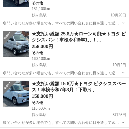
その他
151,100km
鶴ヶ島駅
10月20日
🔴問い合わせが多い場合でも、すべての問い合わせに目を通して返信
しておりますので、気にせずお気軽にお問い合わせください😊 ◆出品
埼玉
川越市
鶴ヶ島駅
その他
車両
★支払い総額 25.8万★ローン可能★トヨタ ピ
番号◆ S4J1143 ◆支払い総額◆ 26.8万円 ローン可能！ 提携ローン会
クシスバン！車検令和8年1月！…
社による審査...
258,000円
その他
160,100km
鶴ヶ島駅
10月2日
🔴問い合わせが多い場合でも、すべての問い合わせに目を通して返信
しておりますので、気にせずお気軽にお問い合わせください😊 ◆出品
埼玉
川越市
鶴ヶ島駅
その他
車両
★支払い総額 15.8万★トヨタ ピクシススペー
番号◆ S4I2041 ◆支払い総額◆ 25.8万円 ローン可能！ 提携ローン会
ス！車検令和7年3月！下取り、…
社による審査...
158,000円
その他
115,600km
鶴ヶ島駅
8月25日
🔴問い合わせが多い場合でも、すべての問い合わせに目を通して返信
しておりますので、気にせずお気軽にお問い合わせください😊 ◆出品