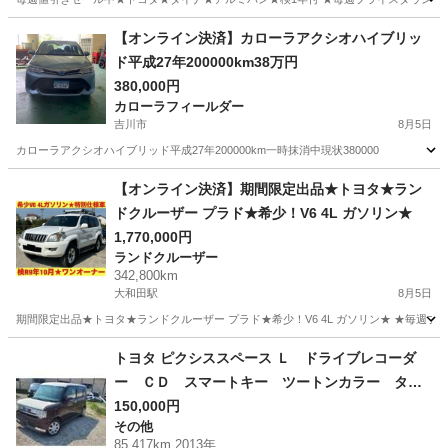
埼玉
さいたま市
大和田駅
トヨタ
【オンライン決済】カローラアクシオハイブリッ
ド平成27年200000km38万円
380,000円
カローラフィールダー
吉川市
8月5日
カローラアクシオハイブリッド平成27年200000km一時抹消中現状380000
埼玉
吉川市
カローラフィールダー
【オンライン決済】期間限定出品★トヨタ★ラン
ドクルーザー プラド★希少！V6 4L ガソリン★
1,770,000円
ランドクルーザー
342,800km
大和田駅
8月5日
期間限定出品★トヨタ★ランドクルーザー プラド★希少！V6 4L ガソリン★ ★毎週プ
埼玉
さいたま市
大和田駅
ランドクルーザー
トヨタ ピクシススペース Ｌ ドライブレコーダ
ー ＣＤ スマートキー ツートンカラー タイ
ヤホイール１４インチ 走行距離８５０００キロ
150,000円
その他
（車検整備付）
85,417km 2013年