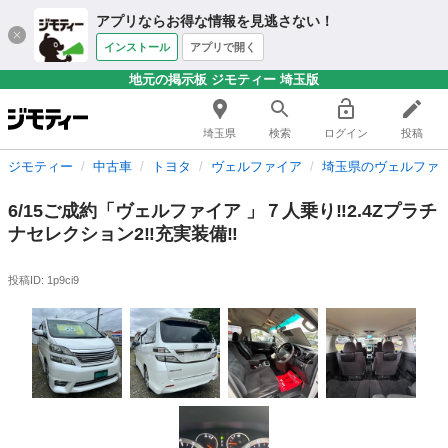
アプリならお得な情報を見逃さない！
インストール
アプリで開く
地元の掲示板 ジモティー 埼玉版
埼玉県
検索
ログイン
投稿
ジモティー
中古車
トヨタ
ヴェルファイア
埼玉県のヴェルファ
6/15ご成約「ヴェルファイア 」７人乗り‼︎2.4Zプラチ
ナセレクション2‼︎充実装備‼︎
投稿ID: 1p9ci9