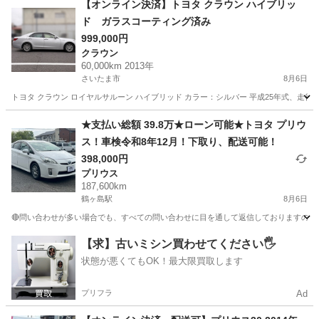
【オンライン決済】トヨタ クラウン ハイブリッ
ド ガラスコーティング済み
999,000円
クラウン
60,000km 2013年
さいたま市
8月6日
トヨタ クラウン ロイヤルサルーン ハイブリッド カラー：シルバー 平成25年式、走行距離
埼玉
さいたま市
クラウン
ロイヤル
★支払い総額 39.8万★ローン可能★トヨタ プリウ
ス！車検令和8年12月！下取り、配送可能！
398,000円
プリウス
187,600km
鶴ヶ島駅
8月6日
🔴問い合わせが多い場合でも、すべての問い合わせに目を通して返信しておりますので、気にせず
埼玉
川越市
鶴ヶ島駅
プリウス
車両
【求】古いミシン買わせてください🖐️
状態が悪くてもOK！最大限買取します
プリフラ
Ad