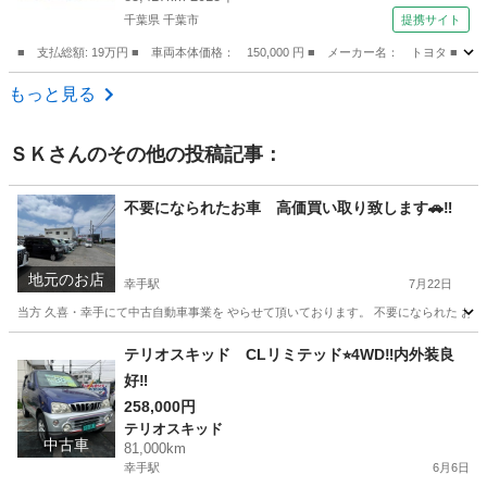
千葉県 千葉市
提携サイト
■ 支払総額: 19万円 ■ 車両本体価格： 150,000 円 ■ メーカー名： トヨ
千葉
千葉市
その他
もっと見る
ＳＫ
さんのその他の投稿記事：
不要になられたお車 高価買い取り致します🚗‼️
地元のお店
幸手駅
7月22日
当方 久喜・幸手にて中古自動車事業を やらせて頂いております。 不要になられた お客様の
埼玉
幸手市
幸手駅
その他
自動車
テリオスキッド CLリミテッド⭐︎4WD‼︎内外装良
好‼︎
258,000円
テリオスキッド
中古車
81,000km
幸手駅
6月6日