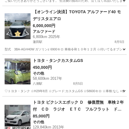
ご覧いただきありがとうございます。 生活費の捻出のため、泣く泣く出品いたします。 
埼玉
坂戸市
クラウン
車両
【オンライン決済】TOYOTA アルファード40 モ
デリスタエアロ
6,000,000円
アルファード
6,800km 2025年
蓮田駅
8月5日
型式 3BA-AGH40W ガソリンz 6900キロ 車検令和１０年１２月 ☆付いてるオプシ
埼玉
蓮田市
蓮田駅
アルファード
トヨタ・タンクカスタムGS
450,000円
その他
58,600km 2017年
八潮駅
8月5日
♡トヨタ・タンク ☆H29年8月 ☆グレード:カスタムGS ☆58600キロ ☆車検:なし ○色:
埼玉
八潮市
八潮駅
その他
タンク
トヨタ ピクシスエポック Ｄ 修復歴無 車検２年
付 ＣＤ ラジオ ＥＴＣ フルフラット ドア
バイザー ライトレベライザー アルミホイー
85,000円
その他
ル ＡＢＳ タイミングチェーン式 フロアマッ
129,840km 2013年