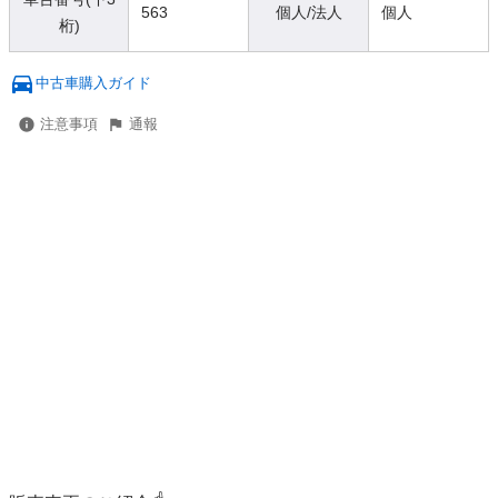
563
個人/法人
個人
桁)
中古車購入ガイド
注意事項
通報