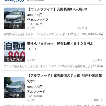
株式会社IDOM
Ad
【ヴェルファイア】充実装備‼︎８人乗り‼︎
388,000円
ヴェルファイア
123,100km
中古車
幸手駅
7月31日
販売車両のご紹介 トヨタ ヴェルファイア グレード 2.4Z 型式 DBA-ANH20W 年式 平成2
埼玉
幸手市
幸手駅
ヴェルファイア
車検承ります🚗💨 軽自動車４９８００円よ
り！！
地元のお店
幸手駅
7月22日
アクセス頂きありがとうございます！ コチラにて車検の受付を開始致します💁‍♀️ 代車は無
埼玉
幸手市
幸手駅
車検
お客様
【アルファード】充実装備の７人乗り‼︎内外装綺麗
です‼︎
498,000円
アルファード
中古車
112,600km
幸手駅
8月1日