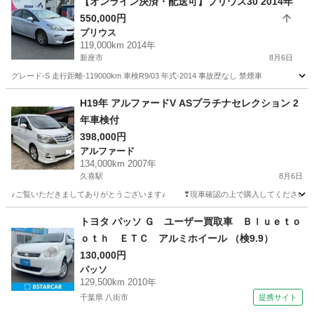
【オンライン決済・配送可】プリウス30 2014年
550,000円
プリウス
119,000km 2014年
新座市
8月6日
グレード-S 走行距離-119000km 車検R9/03 年式-2014 事故歴なし 禁煙車
埼玉
新座市
プリウス
H19年 アルファードV ASプラチナセレクション 2
年車検付
398,000円
アルファード
134,000km 2007年
久喜駅
8月6日
♪ご覧いただきましてありがとうございます♪ ❣現車確認の上で購入してください❣ ♪購入を決
埼玉
南埼玉郡
久喜駅
アルファード
エンジン
トヨタ パッソ Ｇ ユーザー買取車 Ｂｌｕｅｔｏ
ｏｔｈ ＥＴＣ アルミホイール （検9.9）
130,000円
パッソ
129,500km 2010年
千葉県 八街市
提携サイト