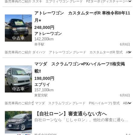
販売車両のご紹介 スズキ エブリィワゴン グレード PZターボ (ディスチャージヘッドライト) 
埼玉
幸手市
幸手駅
エブリイ
アトレーワゴン カスタムターボR 車検令和8年11
月⭐︎
248,000円
アトレーワゴン
中古車
142,200km
幸手駅
6月6日
販売車両のご紹介 ダイハツ アトレーワゴン グレード カスタムターボR 型式 ABA-S321G 年
埼玉
幸手市
幸手駅
アトレーワゴン
車両
マツダ スクラムワゴン⭐︎PXハイルーフ‼︎格安掲
載‼︎
198,000円
エブリイ
中古車
157,100km
東鷲宮駅
6月6日
販売車両のご紹介☝️ マツダ スクラムワゴン グレード PX(ハイルーフ) 型式 ABA-DG64
埼玉
幸手市
東鷲宮駅
エブリイ
スクラムワゴン
【自社ローン】審査通らない方へ
自社ローンなら「じしゃロン」。他社の審査に通らな
かった方も