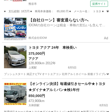
ト エアバッグ （なし）
熊谷市
提携サイト
■ 支払総額: 18万円 ■ 車両本体価格： 85,000 円 ■ メーカー名： トヨタ
埼玉
熊谷市
その他
【自社ローン】審査通らない方へ
IDOMの自社ローンは税金・車検の支払いも含んでい
るので毎月の支払額は一定
株式会社IDOM
Ad
トヨタ アクア 24年 車検長い
375,000円
アクア
128,800km 2012年
上尾駅
8月5日
プッシュスタート 純正ナビTV オートエアコン 社外アルミホイール 前後ドライブレコーダ
埼玉
上尾市
上尾駅
アクア
【オンライン決済】毎週値引きセール中★トヨタ
★ダイナ★アルミバン★検1年付
850,000円
473,900km
大和田駅
8月5日
毎週値引きセール中★トヨタ★ダイナ★アルミバン★検1年付 ★毎週プライスダウンセー