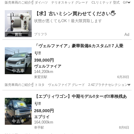
販売車両のご紹介☝️ ダイハツ テリオスキッド グレード CLリミテッド 型式 GF-J11G 
埼玉
幸手市
幸手駅
テリオスキッド
リミテッド
【求】古いミシン買わせてください🖐️
状態が悪くてもOK！最大限買取します
プリフラ
Ad
「ヴェルファイア」豪華装備&カスタム‼︎７人乗
り‼︎
398,000円
ヴェルファイア
中古車
144,200km
東鷲宮駅
6月20日
販売車両のご紹介☝️ トヨタ ヴェルファイア グレード 2.4Zプラチナセレクション 型式 DBA
埼玉
幸手市
東鷲宮駅
ヴェルファイア
車両
【エブリィワゴン】中期モデル‼︎ターボ‼︎車検残あ
り‼︎
268,000円
エブリイ
中古車
164,000km
幸手駅
8月6日