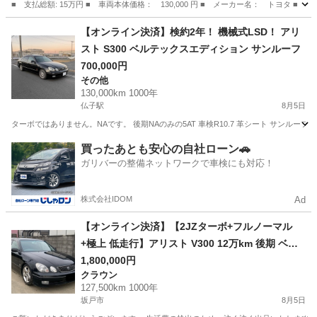
■ 支払総額: 15万円 ■ 車両本体価格： 130,000 円 ■ メーカー名： トヨタ 
千葉
八街市
パッソ
【オンライン決済】検約2年！ 機械式LSD！ アリ
スト S300 ベルテックスエディション サンルーフ
700,000円
その他
130,000km 1000年
仏子駅
8月5日
ターボではありません。NAです。 後期NAのみの5AT 車検R10.7 革シート サンルーフ 
埼玉
入間市
仏子駅
その他
アリスト
買ったあとも安心の自社ローン🚗
ガリバーの整備ネットワークで車検にも対応！
株式会社IDOM
Ad
【オンライン決済】【2JZターボ+フルノーマル
+極上 低走行】アリスト V300 12万km 後期 ベル
テックスエディション 純正ブラック タイベル交換
1,800,000円
クラウン
済 フルノーマル 機関良好 埼玉 5MT 6MT 載せ替
127,500km 1000年
え JZX
坂戸市
8月5日