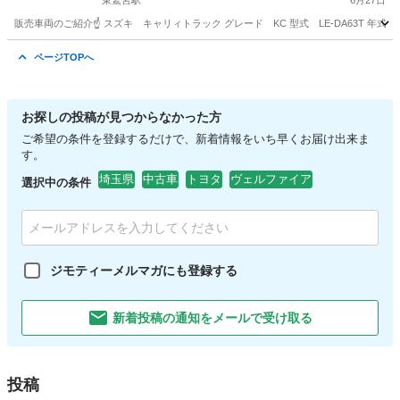
東鷲宮駅
6月27日
販売車両のご紹介☝️ スズキ キャリィトラック グレード KC 型式 LE-DA63T 年式 平成1
埼玉
幸手市
東鷲宮駅
キャリイ
車両
ページTOPへ
お探しの投稿が見つからなかった方
ご希望の条件を登録するだけで、新着情報をいち早くお届け出来ま
す。
埼玉県
中古車
トヨタ
ヴェルファイア
選択中の条件
ジモティーメルマガにも登録する
新着投稿の通知をメールで受け取る
投稿