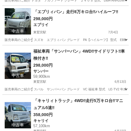
販売車両のご紹介 トヨタ アルファード グレード ２４０Ｓ 型式 DBA-ANH20W 年式 平
埼玉
幸手市
幸手駅
アルファード
車両
「エブリィバン」走行8万キロ台‼︎ハイルーフ‼︎
298,000円
エブリイ
中古車
東鷲宮駅
7月4日
販売車両のご紹介☝️ スズキ エブリィバン グレード PA【ハイルーフ】 型式 EBD-DA64V
埼玉
幸手市
東鷲宮駅
エブリイ
エブリィバン
福祉車両「サンバーバン」4WD‼︎サイドリフト‼︎車
検付き‼︎
298,000円
サンバー
中古車
59,900km
東鷲宮駅
6月13日
販売車両のご紹介☝️ スバル サンバーバン グレード VC 福祉車 型式 LE-TV2 年式 平成
埼玉
幸手市
東鷲宮駅
サンバー
サンバーバン
「キャリィトラック」4WD‼︎走行5万キロ台‼︎マニ
ュアル5速‼︎
358,000円
キャリイ
中古車
57,100km