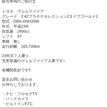
販売車両のご紹介☝️

トヨタ　ヴェルファイア 

グレード　2.4Zプラチナセレクション2タイプゴールド2

型式　DBA-ANH20W

年式　平成23年

排気量　2400cc

シフト　AT

車検　無し

走行距離　165,700km

23年式７人乗り

充実装備のヴェルファイア入庫です♪

各機関良好です‼︎

是非お問い合わせ

お待ちしております。

・ナビ・フルセグTV

・バックカメラ

・ビルトインETC
