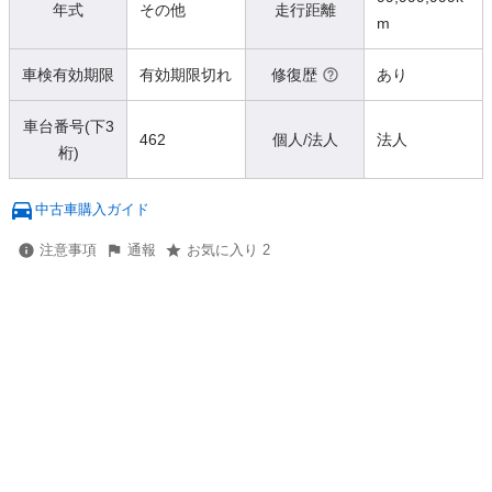
年式
その他
走行距離
m
車検有効期限
有効期限切れ
修復歴
あり
車台番号(下3
462
個人/法人
法人
桁)
中古車購入ガイド
注意事項
通報
お気に入り 2