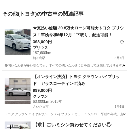
その他(トヨタ)の中古車の関連記事
★支払い総額 39.8万★ローン可能★トヨタ プリウ
ス！車検令和8年12月！下取り、配送可能！
398,000円
プリウス
187,600km
鶴ヶ島駅
8月7日
🔴問い合わせが多い場合でも、すべての問い合わせに目を通して返信しておりますので、気にせず
埼玉
川越市
鶴ヶ島駅
プリウス
車両
【オンライン決済】トヨタ クラウン ハイブリッ
ド ガラスコーティング済み
999,000円
クラウン
60,000km 2013年
さいたま市
8月6日
トヨタ クラウン ロイヤルサルーン ハイブリッド カラー：シルバー 平成25年式、走行距離
埼玉
さいたま市
クラウン
ロイヤル
【求】古いミシン買わせてください🖐️