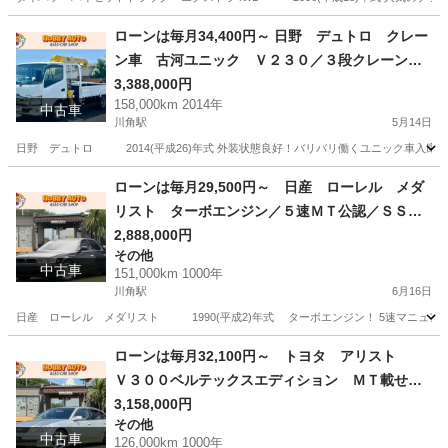
埼玉
入間郡
川角駅
シルビア
ローンは毎月34,400円～ 日野 デュトロ クレー
ン車 古河ユニック Ｖ２３０／３段クレーン／
クレーン容量２．３３ｔ／平ボディー／ワイドキ
3,388,000円
158,000km 2014年
ャブ／ブーム、アウトリガー未格納警報付き／電
中古車
川角駅
5月14日
動格納ミラー
日野 デュトロ 2014(平成26)年式 外装状態良好！バリバリ働くユニック車入庫しました
埼玉
入間郡
川角駅
その他
クレーン
ローンは毎月29,500円～ 日産 ローレル メダ
リスト ターボエンジン／５速ＭＴ公認／ＳＳＲ
１５インチアルミホイール／ＢＬＩＴＺブースト
2,888,000円
その他
計／Ｋ＆Ｎエアクリーナー／車高調／社外マフラ
中古車
151,000km 1000年
ー／タワーバー
川角駅
6月16日
日産 ローレル メダリスト 1990(平成2)年式 ターボエンジン！ 5速マニュアル公認
埼玉
入間郡
川角駅
その他
ローンは毎月32,100円～ トヨタ アリスト
Ｖ３００ベルテックスエディション ＭＴ載せ替
え公認取得済み／２ＪＺターボ／純正１７ｉｎア
3,158,000円
その他
ルミホイール／ＧＰＳＰＯＲＴＳ車高調／トラス
中古車
126,000km 1000年