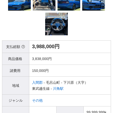
3,988,000円
支払総額
商品価格
3,838,000円
諸費用
150,000円
入間郡
- 毛呂山町
- 下川原（大字）
地域
東武越生線 -
川角駅
ジャンル
その他
99,999,999k