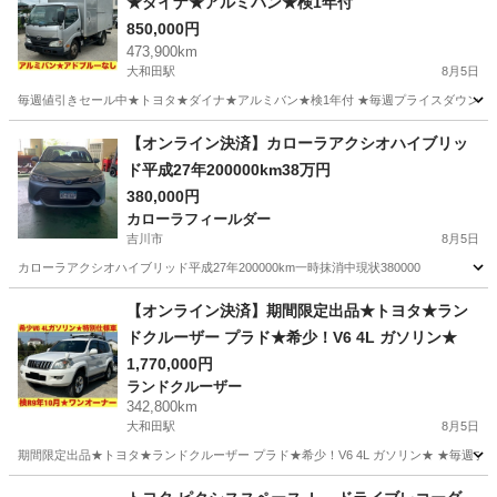
★ダイナ★アルミバン★検1年付
850,000円
473,900km
大和田駅
8月5日
毎週値引きセール中★トヨタ★ダイナ★アルミバン★検1年付 ★毎週プライスダウンセー
埼玉
さいたま市
大和田駅
トヨタ
【オンライン決済】カローラアクシオハイブリッ
ド平成27年200000km38万円
380,000円
カローラフィールダー
吉川市
8月5日
カローラアクシオハイブリッド平成27年200000km一時抹消中現状380000
埼玉
吉川市
カローラフィールダー
【オンライン決済】期間限定出品★トヨタ★ラン
ドクルーザー プラド★希少！V6 4L ガソリン★
1,770,000円
ランドクルーザー
342,800km
大和田駅
8月5日
期間限定出品★トヨタ★ランドクルーザー プラド★希少！V6 4L ガソリン★ ★毎週プ
埼玉
さいたま市
大和田駅
ランドクルーザー