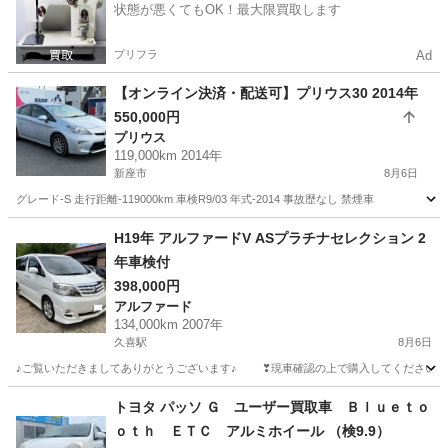
状態が悪くてもOK！最大限買取します
プリフラ
Ad
【オンライン決済・配送可】プリウス30 2014年
550,000円
プリウス
119,000km 2014年
新座市
8月6日
グレード-S 走行距離-119000km 車検R9/03 年式-2014 事故歴なし 禁煙車
埼玉
新座市
プリウス
H19年 アルファードV ASプラチナセレクション 2
年車検付
398,000円
アルファード
134,000km 2007年
久喜駅
8月6日
♪ご覧いただきましてありがとうございます♪ ❣現車確認の上で購入してください❣ ♪購入を決
埼玉
南埼玉郡
久喜駅
アルファード
エンジン
トヨタ パッソ Ｇ ユーザー買取車 Ｂｌｕｅｔｏ
ｏｔｈ ＥＴＣ アルミホイール （検9.9）