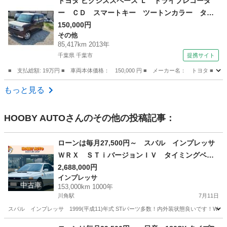
トヨタ ピクシススペース Ｌ ドライブレコーダ
ー ＣＤ スマートキー ツートンカラー タイ
ヤホイール１４インチ 走行距離８５０００キロ
150,000円
その他
（車検整備付）
85,417km 2013年
千葉県 千葉市
提携サイト
■ 支払総額: 19万円 ■ 車両本体価格： 150,000 円 ■ メーカー名： トヨ
千葉
千葉市
その他
もっと見る
HOOBY AUTO
さんのその他の投稿記事：
ローンは毎月27,500円～ スバル インプレッサ
ＷＲＸ ＳＴｉバージョンＩＶ タイミングベル
ト交換済／ＳＴｉマフラー／ＳＴｉタワーバー／
2,688,000円
インプレッサ
ＷｅｄｓＳｐｏｒｔ１５ｉｎアルミホイール／Ｍ
中古車
153,000km 1000年
ＯＭＯステアリング／Ｄｅｆｉブーストメーター
川角駅
7月11日
／ＳＴｉＧｅｎｏｍｅコントロールユニット／Ｓ
スバル インプレッサ 1999(平成11)年式 STiパーツ多数！内外装状態良いです！Wed
Ｔｉシート
埼玉
入間郡
川角駅
インプレッサ
WRX