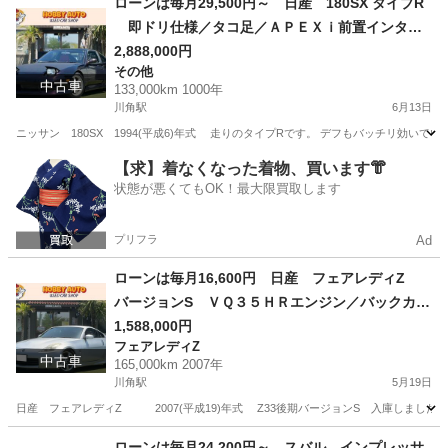
ローンは毎月29,500円～ 日産 180SX タイプR
即ドリ仕様／タコ足／ＡＰＥＸｉ前置インター
クーラー／ＴＥＩＮ車高調／ＢＲＩＤＥフルバッ
2,888,000円
その他
ケットシート／ＫＯＳＥＩシュテルン１７インチ
中古車
133,000km 1000年
ＡＷ／ＴＡＫＥＯＦＦブローオフバルブ／ナルデ
川角駅
6月13日
ィステアリング
ニッサン 180SX 1994(平成6)年式 走りのタイプRです。 デフもバッチリ効いていて即
埼玉
入間郡
川角駅
その他
【求】着なくなった着物、買います👘
状態が悪くてもOK！最大限買取します
プリフラ
Ad
ローンは毎月16,600円 日産 フェアレディZ
バージョンS ＶＱ３５ＨＲエンジン／バックカメ
ラ／社外ナビ／ＭＯＭＯステアリング／ＢＬＩＴ
1,588,000円
フェアレディZ
Ｚラジエーター／ｂｒｅｍｂｏキャリパー／６速
中古車
165,000km 2007年
マニュアル
川角駅
5月19日
日産 フェアレディZ 2007(平成19)年式 Z33後期バージョンS 入庫しました！ 
埼玉
入間郡
川角駅
フェアレディZ
エンジン
ローンは毎月24,200円～ スバル インプレッサ