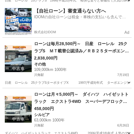
日産 ローレル 25クラブS 1998(平成10)年式 軽快な走りと整備性で人気のSR20
埼玉
入間郡
川角駅
その他
【自社ローン】審査通らない方へ
IDOMの自社ローンは税金・車検の支払いも含んでい
るので毎月の支払額は一定
株式会社IDOM
Ad
ローンは毎月28,500円～ 日産 ローレル 25ク
ラブS ＭＴ載替公認済み／ＲＢ２５ターボエンジ
ン／ＮＥＯ６／ＮＩＳＭＯフライホイール／ＮＩ
2,838,000円
その他
ＳＭＯカッパーミックスクラッチ／タイミングベ
中古車
109,000km 1000年
ルト交換済み／ＷＯＲＫマイスターアルミホイー
川角駅
7月19日
ル／整備記録簿付き
日産 ローレル 25クラブSターボタイプX 1997(平成9)年式 ターボエンジン！ 5
埼玉
入間郡
川角駅
その他
ローンは月々5,000円～ ダイハツ ハイゼットト
ラック エクストラ4WD スーパーデフロック／
切替４ＷＤ／切替ハイローギア／エアコン／パワ
458,000円
シルビア
ステ／集中ドアロック／社外アルミホイール／Ａ
中古車
63,000km 1000年
ＴＯＴＯディスプレイオーディオ／ＹｏｕＴｕｂ
川角駅
6月26日
ｅやネットフリックス再生可能
ダイハツ ハイゼットトラック エクストラ4WD 2006(平成18)年式 人気のデフ