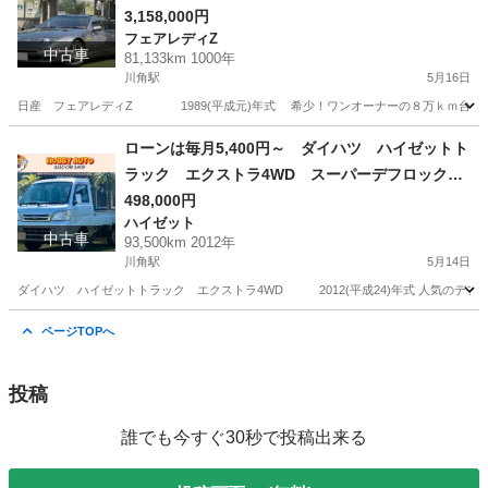
ミングベルト交換済み／ＶＧ３０ＤＥＴＴエンジ
3,158,000円
フェアレディZ
ン／２ｂｙ２／Ｔバールーフ／ＡＤＶＡＮ１７イ
中古車
81,133km 1000年
ンチアルミホイール／５速マニュアル／ＥＴＣ
川角駅
5月16日
日産 フェアレディZ 1989(平成元)年式 希少！ワンオーナーの８万ｋｍ台！早い者
埼玉
入間郡
川角駅
フェアレディZ
エンジン
ローンは毎月5,400円～ ダイハツ ハイゼットト
ラック エクストラ4WD スーパーデフロック／
キーレスエントリー／エアコン／パワステ／パワ
498,000円
ハイゼット
ーウィンドウ／三方開／ゲートプロテクタ／荷台
中古車
93,500km 2012年
マット／作業灯／サンバイザー／ドアバイザー／
川角駅
5月14日
フロアゴムマット／社外メタルシフトノブ
ダイハツ ハイゼットトラック エクストラ4WD 2012(平成24)年式 人気のデフ
埼玉
入間郡
川角駅
ハイゼット
サンバイザー
ページTOPへ
投稿
誰でも今すぐ30秒で投稿出来る