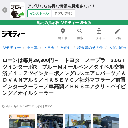
アプリならお得な情報を見逃さない！
インストール
アプリで開く
地元の掲示板 ジモティー 埼玉版
埼玉県
検索
ログイン
投稿
ジモティー
中古車
トヨタ
その他
埼玉県のその他
入間郡のそ
ローンは毎月39,300円～ トヨタ スープラ 2.5GT
ツインターボR ブルーＭオールペン／タイベル交換
済／１ＪＺツインターボ／レグルスエアロパーツ／Ａ
ＤＶＡＮアルミ／ＨＫＳＥＶＣ／社外マフラー／前置
インタークーラー／車高調／ＨＫＳエアクリ・パイピ
ング／オイルクーラー
投稿ID: 1p10b7
2026年5月9日 06:21