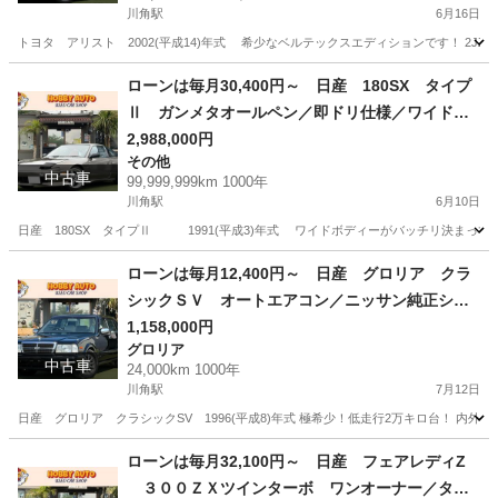
トＡＩＲＮＩＸエアクリーナー／砲弾マフラー／
川角駅
6月16日
本革パワーシート／マルチ／ＪＢＬサウンド／ク
トヨタ アリスト 2002(平成14)年式 希少なベルテックスエディションです！ 2JZサ
ルコン／ＥＴＣ
埼玉
入間郡
川角駅
その他
本革
ローンは毎月30,400円～ 日産 180SX タイプ
Ⅱ ガンメタオールペン／即ドリ仕様／ワイドボ
ディーキット／強化クラッチ／フロント４ＰＯＴ
2,988,000円
その他
キャリパー／ギャレットタービン／ＡＲＣインタ
中古車
99,999,999km 1000年
ークーラー／エムズエアクリーナー／Ｄ－ＭＡＸ
川角駅
6月10日
車高調／社外マフラー／
日産 180SX タイプⅡ 1991(平成3)年式 ワイドボディーがバッチリ決まっている
埼玉
入間郡
川角駅
その他
ローンは毎月12,400円～ 日産 グロリア クラ
シックＳＶ オートエアコン／ニッサン純正シー
トカバー／実走行／整備記録簿付き／キーレス／
1,158,000円
グロリア
Ｖ６エンジン／ＶＧ２０ＤＥ／Ｒ１３４ａエアコ
中古車
24,000km 1000年
ン／
川角駅
7月12日
日産 グロリア クラシックSV 1996(平成8)年式 極希少！低走行2万キロ台！ 内外装
埼玉
入間郡
川角駅
グロリア
ローン
ローンは毎月32,100円～ 日産 フェアレディZ
３００ＺＸツインターボ ワンオーナー／タイ