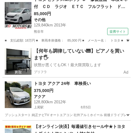
付 ＣＤ ラジオ ＥＴＣ フルフラット ドア
バイザー ライトレベライザー アルミホイー
85,000円
その他
ル ＡＢＳ タイミングチェーン式 フロアマッ
129,840km 2013年
ト エアバッグ （なし）
熊谷市
提携サイト
■ 支払総額: 18万円 ■ 車両本体価格： 85,000 円 ■ メーカー名： トヨタ
埼玉
熊谷市
その他
【何年も調律していない🎹】ピアノを買い
ます🖐️
状態が悪くてもOK！最大限買取します
プリフラ
Ad
トヨタ アクア 24年 車検長い
375,000円
アクア
128,800km 2012年
上尾駅
8月5日
プッシュスタート 純正ナビTV オートエアコン 社外アルミホイール 前後ドライブレコーダ
埼玉
上尾市
上尾駅
アクア
【オンライン決済】毎週値引きセール中★トヨタ