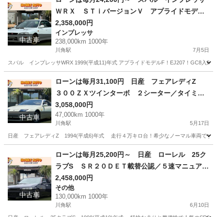
ＷＲＸ ＳＴｉバージョンＶ アプライドモデル
Ｆ／ＳＴｉマフラー／ＳＴｉタワーバー／ＳＴｉ
2,358,000円
インプレッサ
ラテラルリンク／純正１６インチアルミホイール
中古車
238,000km 1000年
／大型リアウイング／ＭＯＭＯステアリング／Ａ
川角駅
7月5日
ＵＴＯＧＡＵＧＥブースト計／ＰＩＶＯＴスピー
スバル インプレッサWRX 1999(平成11)年式 アプライドモデルF！EJ207！GC8
ド計
埼玉
入間郡
川角駅
インプレッサ
WRX
ローンは毎月31,100円 日産 フェアレディZ
３００ＺＸツインターボ ２シーター／タイミン
グベルト交換済み／走行４．７万キロ台／純正５
3,058,000円
47,000km 1000年
速マニュアル／ＶＧ３０ＤＥＴＴ／純正１６イン
中古車
川角駅
5月17日
チアルミホイール／Ｔバールーフ／運転席・助手
日産 フェアレディZ 1994(平成6)年式 走行４万キロ台！希少なノーマル車両です！ お
席パワーシート／ノーマル車両／
埼玉
入間郡
川角駅
日産
車両
ローンは毎月25,200円～ 日産 ローレル 25ク
ラブS ＳＲ２０ＤＥＴ載替公認／５速マニュアル
／ＴＥＩＮ車高調／砲弾マフラー／トラストＡＩ
2,458,000円
その他
ＲＩＮＸエアクリーナー／ＧＲｅｄｄｙ前置きイ
中古車
130,000km 1000年
ンタークーラー／ＧＲｅｄｄｙＰＲｏｆｅｃ－Ｂ
川角駅
6月10日
／