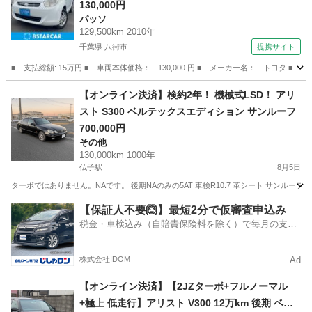
130,000円
パッソ
129,500km 2010年
千葉県 八街市
提携サイト
■ 支払総額: 15万円 ■ 車両本体価格： 130,000 円 ■ メーカー名： トヨタ 
千葉
八街市
パッソ
【オンライン決済】検約2年！ 機械式LSD！ アリ
スト S300 ベルテックスエディション サンルーフ
700,000円
その他
130,000km 1000年
仏子駅
8月5日
ターボではありません。NAです。 後期NAのみの5AT 車検R10.7 革シート サンルーフ 
埼玉
入間市
仏子駅
その他
アリスト
【保証人不要🙆】最短2分で仮審査申込み
税金・車検込み（自賠責保険料を除く）で毎月の支払
額は一定の自社ローン🚗
株式会社IDOM
Ad
【オンライン決済】【2JZターボ+フルノーマル
+極上 低走行】アリスト V300 12万km 後期 ベル