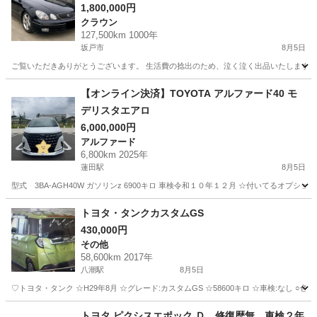
テックスエディション 純正ブラック タイベル交換
1,800,000円
クラウン
済 フルノーマル 機関良好 埼玉 5MT 6MT 載せ替
127,500km 1000年
え JZX
坂戸市
8月5日
ご覧いただきありがとうございます。 生活費の捻出のため、泣く泣く出品いたします。 
埼玉
坂戸市
クラウン
車両
【オンライン決済】TOYOTA アルファード40 モ
デリスタエアロ
6,000,000円
アルファード
6,800km 2025年
蓮田駅
8月5日
型式 3BA-AGH40W ガソリンz 6900キロ 車検令和１０年１２月 ☆付いてるオプシ
埼玉
蓮田市
蓮田駅
アルファード
トヨタ・タンクカスタムGS
430,000円
その他
58,600km 2017年
八潮駅
8月5日
♡トヨタ・タンク ☆H29年8月 ☆グレード:カスタムGS ☆58600キロ ☆車検:なし ○色:
埼玉
八潮市
八潮駅
その他
タンク
トヨタ ピクシスエポック Ｄ 修復歴無 車検２年