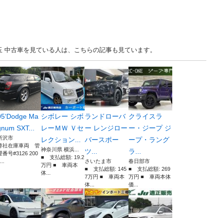
.. 埼玉 中古車を見ている人は、こちらの記事も見ています。
05‘Dodge Ma
シボレー シボ
ランドローバ
クライスラ
gnum SXT...
レーＭＷ Ｖセ
ー レンジロー
ー・ジープ ジ
所沢市
レクション...
バースポー
ープ・ラング
弊社在庫車両 管
神奈川県 横浜...
ツ...
ラ...
理番号#3126 200
■ 支払総額: 19.2
...
さいたま市
春日部市
万円 ■ 車両本
■ 支払総額: 145
■ 支払総額: 269
体...
7万円 ■ 車両本
万円 ■ 車両本体
体...
価...