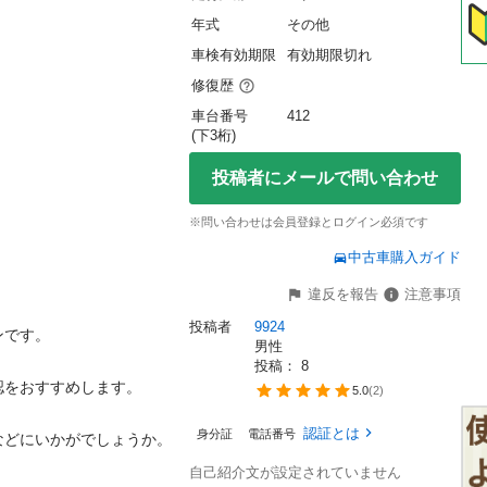
年式
その他
車検有効期限
有効期限切れ
修復歴
車台番号
412
(下3桁)
投稿者にメールで問い合わせ
※問い合わせは会員登録とログイン必須です
中古車購入ガイド
違反を報告
注意事項
投稿者
9924
です。

男性
投稿： 
8
をおすすめします。

5.0
(
2
)
認証とは
身分証
電話番号
どにいかがでしょうか。

自己紹介文が設定されていません