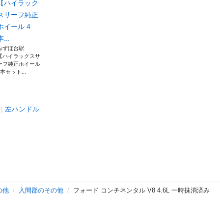
【ハイラック
スサーフ純正
ホイール 4
本...
みずほ台駅
【ハイラックスサ
ーフ純正ホイール
4本セット...
左ハンドル
の他
入間郡のその他
フォード コンチネンタル V8 4.6L 一時抹消済み