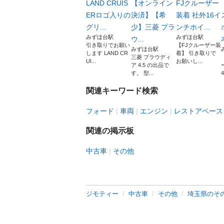
LAND CRUIS
【オンライン
FJクルーザー
ERロゴ入りの
決済】【希
装着 社外16イ
グリ...
少】三菱 プラ
ンチホイ...
みずほ台駅
みずほ台駅
ウ...
引き取りでお願い
【FJクルーザー装
みずほ台駅
します LAND CR
着】 引き取りで
三菱 プラウディ
UI...
お願いし...
ア 4.5 の出品で
す。 型...
関連キーワード検索
フォード
車両
エンジン
レストアベース
関連の掲示板
中古車
その他
ジモティー
中古車
その他
埼玉県のそ