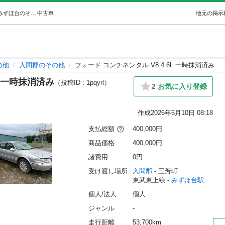
フォード コンチネンタル V8 4.6L 一時抹消済み (9924) みずほ台のその他の中古車｜ジモティー
中古車
地元の掲示
の他
入間郡のその他
フォード コンチネンタル V8 4.6L 一時抹消済み
L 一時抹消済み
（投稿ID : 1pqyrl）
2
お気に入り登録
作成
2026年6月10日 08:18
支払総額
400,000円
商品価格
400,000円
諸費用
0円
受け渡し場所
入間郡
 - 三芳町
東武東上線 - 
みずほ台駅
個人/法人
個人
ジャンル
-
走行距離
53,700km