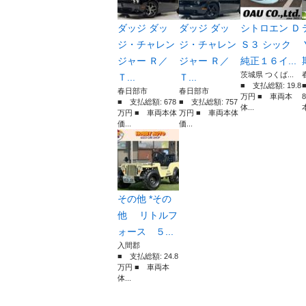
ダッジ ダッ
ダッジ ダッ
シトロエン Ｄ
ジ・チャレン
ジ・チャレン
Ｓ３ シック
ジャー Ｒ／
ジャー Ｒ／
純正１６イ...
茨城県 つくば...
Ｔ...
Ｔ...
■ 支払総額: 19.8
春日部市
春日部市
万円 ■ 車両本
■ 支払総額: 678
■ 支払総額: 757
体...
本
万円 ■ 車両本体
万円 ■ 車両本体
価...
価...
その他 *その
他 リトルフ
ォース ５...
入間郡
■ 支払総額: 24.8
万円 ■ 車両本
体...