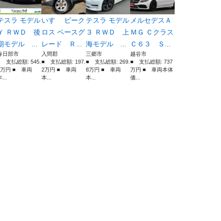
テスラ モデル
いすゞ ビーク
テスラ モデル
メルセデスＡ
Ｙ ＲＷＤ 後
ロス ベースグ
３ ＲＷＤ 上
ＭＧ Ｃクラス
期モデル ...
レード Ｒ...
海モデル ...
Ｃ６３ Ｓ...
春日部市
入間郡
三郷市
越谷市
■ 支払総額: 545.
■ 支払総額: 197.
■ 支払総額: 269.
■ 支払総額: 737
8万円 ■ 車両
2万円 ■ 車両
8万円 ■ 車両
万円 ■ 車両本体
...
本...
本...
価...