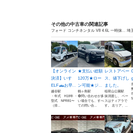
その他の中古車の関連記事
フォード コンチネンタル V8 4.6L 一時抹.
【オンライン
★支払い総額
レストアベー
決済】いすゞ
120万★ロー
ス、値下げし
ELF🛻お早...
ン可能★ジ...
ました。
越谷駅
鶴ヶ島駅
稲荷山公園駅
・年式 H18年 ・
🔴問い合わせが多
抹消渡し、 ベー
5
型式 NPR81〜
い場合でも、すべ
スはティアラで
（排...
ての問い合...
す。 左リア、...