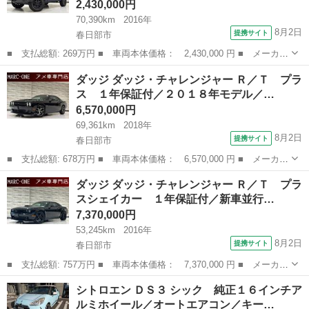
2,430,000円
70,390km
2016年
8月2日
提携サイト
春日部市
■ 支払総額: 269万円 ■ 車両本体価格： 2,430,000 円 ■ メーカー
名： クライスラー・ジープ ■ 車種名： ジープ・ラングラーアン
埼玉
春日部市
その他
ダッジ ダッジ・チャレンジャー Ｒ／Ｔ プラ
リミテッド ■ グレード名： バックカントリーエディション １年
ス １年保証付／２０１８年モデル／…
保証付／限...
6,570,000円
69,361km
2018年
8月2日
提携サイト
春日部市
■ 支払総額: 678万円 ■ 車両本体価格： 6,570,000 円 ■ メーカー
名： ダッジ ■ 車種名： ダッジ・チャレンジャー ■ グレード
埼玉
春日部市
その他
ダッジ ダッジ・チャレンジャー Ｒ／Ｔ プラ
名： Ｒ／Ｔ プラス １年保証付／２０１８年モデル／赤革シート
スシェイカー １年保証付／新車並行…
／Ｂｏｒｌａ...
7,370,000円
53,245km
2016年
8月2日
提携サイト
春日部市
■ 支払総額: 757万円 ■ 車両本体価格： 7,370,000 円 ■ メーカー
名： ダッジ ■ 車種名： ダッジ・チャレンジャー ■ グレード
埼玉
春日部市
その他
シトロエン ＤＳ３ シック 純正１６インチア
名： Ｒ／Ｔ プラスシェイカー １年保証付／新車並行／走行証明
ルミホイール／オートエアコン／キー…
有／ワイドボ...