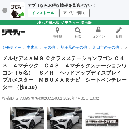
アプリならお得な情報を見逃さない！
インストール
アプリで開く
地元の掲示板 ジモティー 埼玉版
埼玉県
検索
ログイン
投稿
ジモティー
中古車
その他
埼玉県のその他
川口市のその他
メ
メルセデスＡＭＧ Ｃクラスステーションワゴン Ｃ４
３ ４マチック Ｃ４３ ４マチックステーションワ
ゴン（５名） Ｓ／Ｒ ヘッドアップディスプレイ
ブルメスター ＭＢＵＸＡＲナビ シートベンチレー
ター （検8.10）
投稿ID: g_700957076430260524001
2026年7月31日 18:32