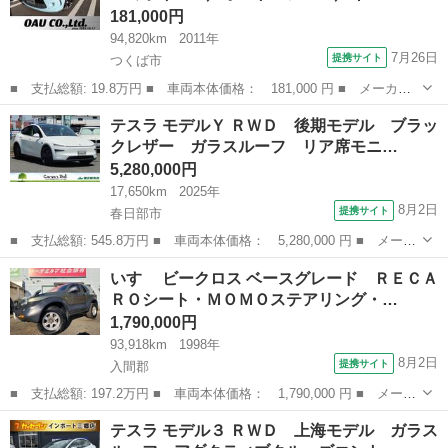
181,000円
94,820km
2011年
7月26日
提携サイト
つくば市
■ 支払総額: 19.8万円 ■ 車両本体価格： 181,000 円 ■ メーカー
名： シトロエン ■ 車種名： ＤＳ３ ■ グレード名： シック
茨城
つくば市
その他
テスラ モデルＹ ＲＷＤ 後期モデル ブラッ
純正１６インチアルミホイール／オートエアコン／キーレス／ ■ 排
クレザー ガラスルーフ リア席モニ…
気量： 1...
5,280,000円
17,650km
2025年
8月2日
提携サイト
春日部市
■ 支払総額: 545.8万円 ■ 車両本体価格： 5,280,000 円 ■ メーカ
ー名： テスラ ■ 車種名： モデルＹ ■ グレード名： ＲＷＤ
埼玉
春日部市
その他
いすゞ ビークロス ベースグレード ＲＥＣＡ
後期モデル ブラックレザー ガラスルーフ リア席モニター リア
ＲＯシート・ＭＯＭＯステアリング・…
席用モニ...
1,790,000円
93,918km
1998年
8月2日
提携サイト
入間郡
■ 支払総額: 197.2万円 ■ 車両本体価格： 1,790,000 円 ■ メーカ
ー名： いすゞ ■ 車種名： ビークロス ■ グレード名： ベース
埼玉
入間郡
その他
テスラ モデル３ ＲＷＤ 上海モデル ガラス
グレード ＲＥＣＡＲＯシート・ＭＯＭＯステアリング・キーレス・