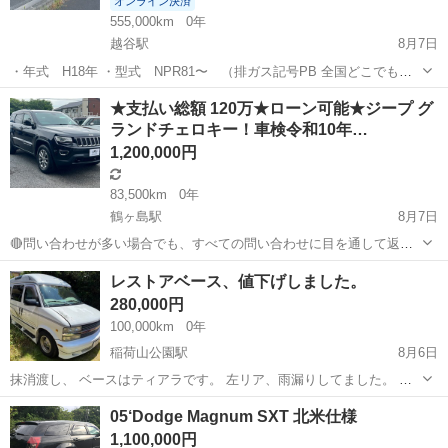
オンライン決済
555,000km
0年
越谷駅
8月7日
・年式 H18年 ・型式 NPR81〜 （排ガス記号PB 全国どこでも登
録可能） ・距離 555000キロ ・荷台 極東 フラトップ （ラジコ
埼玉
越谷市
越谷駅
その他
★支払い総額 120万★ローン可能★ジープ グ
ン有ります） ・車検 R9年7月中旬まで（先月取得） ・積載 2ｔ ・
ランドチェロキー！車検令和10年…
ミッション ...
1,200,000円
83,500km
0年
鶴ヶ島駅
8月7日
🔴問い合わせが多い場合でも、すべての問い合わせに目を通して返信
しておりますので、気にせずお気軽にお問い合わせください😊 ◆出品
埼玉
川越市
鶴ヶ島駅
その他
車両
レストアベース、値下げしました。
番号◆ K6F1011 ◆支払い総額◆ 120万円 ローン可能！ 提携ローン会
280,000円
社による審査あ...
100,000km
0年
稲荷山公園駅
8月6日
抹消渡し、 ベースはティアラです。 左リア、雨漏りしてました。 さ
らに値下げしました。
埼玉
狭山市
稲荷山公園駅
その他
レストア
05‘Dodge Magnum SXT 北米仕様
1,100,000円