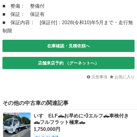
■ 整備： 整備付
■ 保証： 保証有
■ 保証内容： [保証付]：2028(令和10)年5月まで・走行無
制限
在庫確認・見積依頼へ
店舗来店予約 （グーネットへ）
注意事項
お気に入り
その他の中古車の関連記事
いすゞELF🛻お早めに💨エルフ🛻車検付き
🛻フルフラット極東🛻
1,750,000円