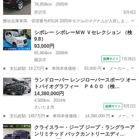
78,858km
2005年
所沢市
8月4日
弊社在庫車両 管理番号#3126 2005年モデルのマグナムが入荷しまし
た！ 外装はブラック・内装はグレーのレザーシートにパワーシート＆
埼玉
所沢市
その他
車両
シボレー シボレーＭＷ Ｖセレクション （検
シートヒーター付きと贅沢三昧な車両です！ 社外HDDナビ・地デジに
9.8）
バックカメラ・ドライ...
93,000円
65,964km
2008年
7月26日
提携サイト
横浜市
■ 支払総額: 19.2万円 ■ 車両本体価格： 93,000 円 ■ メーカー
名： シボレー ■ 車種名： シボレーＭＷ ■ グレード名： Ｖセ
神奈川
横浜市
その他
ランドローバー レンジローバースポーツ オー
レクション ■ 排気量： 1300cc ■ ドア枚数： 5D ■ ミッショ
トバイオグラフィー Ｐ４００ （検…
ン...
14,380,000円
4,500km
2024年
8月2日
提携サイト
さいたま市
■ 支払総額: 1457万円 ■ 車両本体価格： 14,380,000 円 ■ メーカ
ー名： ランドローバー ■ 車種名： レンジローバースポーツ ■
埼玉
さいたま市
その他
クライスラー・ジープ ジープ・ラングラーア
グレード名： オートバイオグラフィー Ｐ４００ ■ 排気量：
ンリミテッド バックカントリーエディ…
3000...