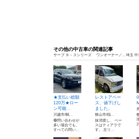
その他の中古車の関連記事
サーブ ９－３シリーズ ワンオーナー／... 埼玉
★支払い総額
レストアベー
0
120万★ロー
ス、値下げし
ン可能…
ました。
川越市/鶴…
狭山市/稲…
🔴問い合わせが
抹消渡し、 ベー
多い場合でも、
スはティアラで
すべての問い…
す。 左リ…