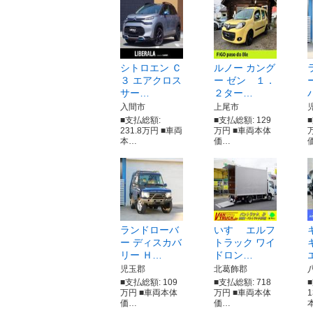
シトロエン Ｃ
ルノー カング
３ エアクロス
ー ゼン １．
サー…
２ター…
入間市
上尾市
■支払総額:
■支払総額: 129
231.8万円 ■車両
万円 ■車両本体
本…
価…
ランドローバ
いすゞ エルフ
ー ディスカバ
トラック ワイ
リー Ｈ…
ドロン…
児玉郡
北葛飾郡
■支払総額: 109
■支払総額: 718
万円 ■車両本体
万円 ■車両本体
価…
価…