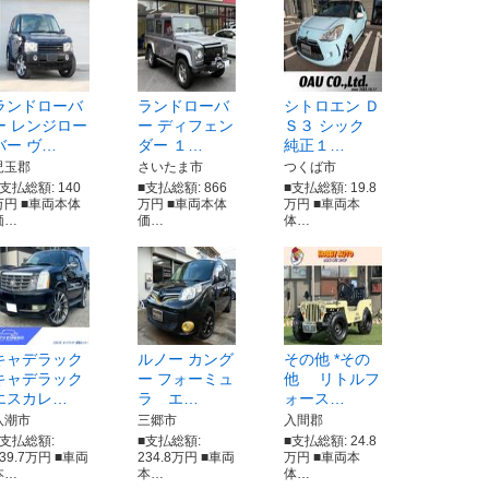
ランドローバ
ランドローバ
シトロエン Ｄ
ー レンジロー
ー ディフェン
Ｓ３ シック
バー ヴ…
ダー １…
純正１…
児玉郡
さいたま市
つくば市
■支払総額: 140
■支払総額: 866
■支払総額: 19.8
万円 ■車両本体
万円 ■車両本体
万円 ■車両本
価…
価…
体…
キャデラック
ルノー カング
その他 *その
キャデラック
ー フォーミュ
他 リトルフ
エスカレ…
ラ エ…
ォース…
八潮市
三郷市
入間郡
■支払総額:
■支払総額:
■支払総額: 24.8
139.7万円 ■車両
234.8万円 ■車両
万円 ■車両本
本…
本…
体…