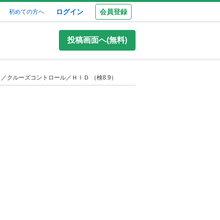
ログイン
会員登録
初めての方へ
投稿画面へ(無料)
クルーズコントロール／ＨＩＤ （検8.9）