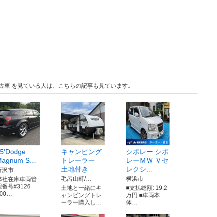
 中古車 を見ている人は、こちらの記事も見ています。
5‘Dodge
キャンピング
シボレー シボ
Magnum S…
トレーラー
レーＭＷ Ｖセ
土地付き
レクシ…
所沢市
毛呂山町/…
横浜市
弊社在庫車両管
理番号#3126
土地と一緒にキ
■支払総額: 19.2
200…
ャンピングトレ
万円 ■車両本
ーラー購入し…
体…