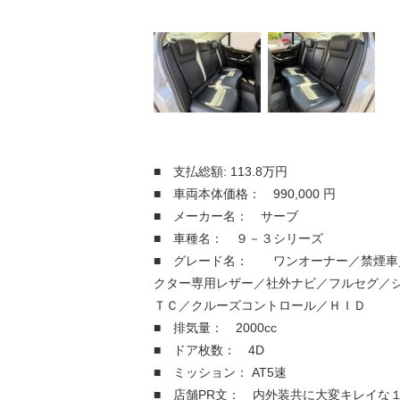
■ 支払総額: 113.8万円
■ 車両本体価格： 990,000 円
■ メーカー名： サーブ
■ 車種名： ９－３シリーズ
■ グレード名： ワンオーナー／禁煙車
クター専用レザー／社外ナビ／フルセグ／
ＴＣ／クルーズコントロール／ＨＩＤ
■ 排気量： 2000cc
■ ドア枚数： 4D
■ ミッション： AT5速
■ 店舗PR文： 内外装共に大変キレイな