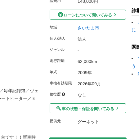
諸費用
148,000円
詐
ローンについて聞いてみる
地域
さいたま市
に
個人/法人
法人
関
ジャンル
-
走行距離
62,000km
う
年式
2009年
車検有効期限
2026年09月
／毎年記録簿／ヴェ
修復歴
なし
シートヒーター／Ｅ
車の状態・保証を聞いてみる
提供元
グーネット
１台です！！新車時