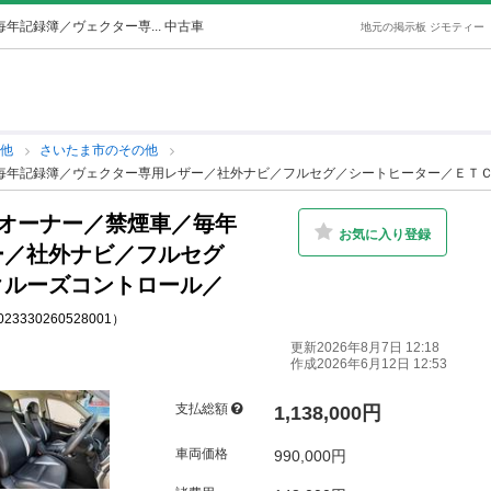
記録簿／ヴェクター専... 中古車
地元の掲示板 ジモティー
の他
さいたま市のその他
毎年記録簿／ヴェクター専用レザー／社外ナビ／フルセグ／シートヒーター／ＥＴＣ／
オーナー／禁煙車／毎年
お気に入り登録
ー／社外ナビ／フルセグ
クルーズコントロール／
023330260528001）
更新2026年8月7日 12:18
作成2026年6月12日 12:53
支払総額
1,138,000円
車両価格
990,000円