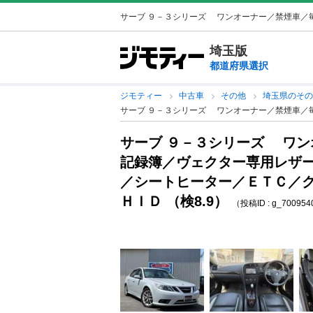
サーブ ９－３シリーズ ワンオーナー／禁煙車／毎年
埼玉版
都道府県選択
ジモティー
中古車
その他
埼玉県のそ
サーブ ９－３シリーズ ワンオーナー／禁煙車／
サーブ ９－３シリーズ ワン
記録簿／ヴェクター専用レザ
／シートヒーター／ＥＴＣ／
ＨＩＤ （検8.9）
（投稿ID : g_700954