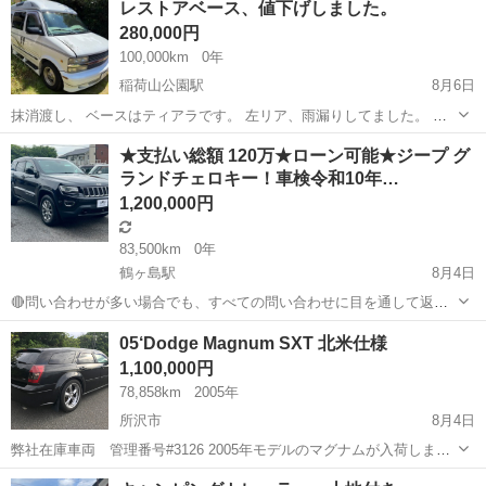
レストアベース、値下げしました。
280,000円
100,000km
0年
稲荷山公園駅
8月6日
抹消渡し、 ベースはティアラです。 左リア、雨漏りしてました。 さ
らに値下げしました。
埼玉
狭山市
稲荷山公園駅
その他
レストア
★支払い総額 120万★ローン可能★ジープ グ
ランドチェロキー！車検令和10年…
1,200,000円
83,500km
0年
鶴ヶ島駅
8月4日
🔴問い合わせが多い場合でも、すべての問い合わせに目を通して返信
しておりますので、気にせずお気軽にお問い合わせください😊 ◆出品
埼玉
川越市
鶴ヶ島駅
その他
車両
05‘Dodge Magnum SXT 北米仕様
番号◆ K6F1011 ◆支払い総額◆ 120万円 ローン可能！ 提携ローン会
1,100,000円
社による審査あ...
78,858km
2005年
所沢市
8月4日
弊社在庫車両 管理番号#3126 2005年モデルのマグナムが入荷しまし
た！ 外装はブラック・内装はグレーのレザーシートにパワーシート＆
埼玉
所沢市
その他
車両