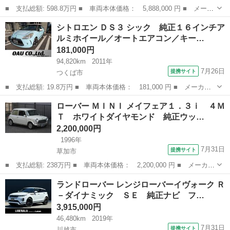
■ 支払総額: 598.8万円 ■ 車両本体価格： 5,888,000 円 ■ メーカ
ー名： 三菱ふそう ■ 車種名： ファイター ■ グレード名：
埼玉
川越市
その他
シトロエン ＤＳ３ シック 純正１６インチア
４ｔ ワイド超ロング １年保証付き ＭＴ車 ディーゼルターボ
ルミホイール／オートエアコン／キー…
荷台内寸...
181,000円
94,820km
2011年
7月26日
提携サイト
つくば市
■ 支払総額: 19.8万円 ■ 車両本体価格： 181,000 円 ■ メーカー
名： シトロエン ■ 車種名： ＤＳ３ ■ グレード名： シック
茨城
つくば市
その他
ローバー ＭＩＮＩ メイフェア１．３ｉ ４Ｍ
純正１６インチアルミホイール／オートエアコン／キーレス／ ■ 排
Ｔ ホワイトダイヤモンド 純正ウッ…
気量： 1...
2,200,000円
1996年
7月31日
提携サイト
草加市
■ 支払総額: 238万円 ■ 車両本体価格： 2,200,000 円 ■ メーカー
名： ローバー ■ 車種名： ＭＩＮＩ ■ グレード名： メイフェ
埼玉
草加市
その他
ランドローバー レンジローバーイヴォーク Ｒ
ア１．３ｉ ４ＭＴ ホワイトダイヤモンド 純正ウッドパネル 同
－ダイナミック ＳＥ 純正ナビ フ…
色オールペ...
3,915,000円
46,480km
2019年
7月31日
提携サイト
川越市