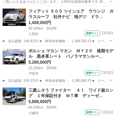
ご覧いただきありがとうございます。 ⚠NOX法規制対象車です 30年
前の車ですが、 現状は普段乗りとして問題なく走っています。 エンジ
埼玉
川越市
その他
フィアット ５００ ツインエア ラウンジ ガ
ン・ミッション・トランスファともに好調です。 下回りは年式相応の
ラスルーフ 社外ナビ 地デジ ドラ…
サビございま...
1,408,000円
46,520km
2019年
7月31日
提携サイト
入間市
■ 支払総額: 149.8万円 ■ 車両本体価格： 1,408,000 円 ■ メーカ
ー名： フィアット ■ 車種名： ５００ ■ グレード名： ツイン
埼玉
入間市
その他
ポルシェ マカン マカン ＭＹ２０ 後期モデ
エア ラウンジ ガラスルーフ 社外ナビ 地デジ ドライブレコー
ル 黒本革シート パノラマサンルー…
ダー ハ...
5,280,000円
22,156km
2019年
7月31日
提携サイト
戸田市
■ 支払総額: 539.3万円 ■ 車両本体価格： 5,280,000 円 ■ メーカ
ー名： ポルシェ ■ 車種名： マカン ■ グレード名： マカン
埼玉
戸田市
その他
三菱ふそう ファイター ４ｔ ワイド超ロン
ＭＹ２０ 後期モデル 黒本革シート パノラマサンルーフ ＰＣＭ
グ １年保証付き ＭＴ車 ディーゼ…
ナビ Ｃ...
5,888,000円
64,630km
2020年
7月31日
提携サイト
川越市