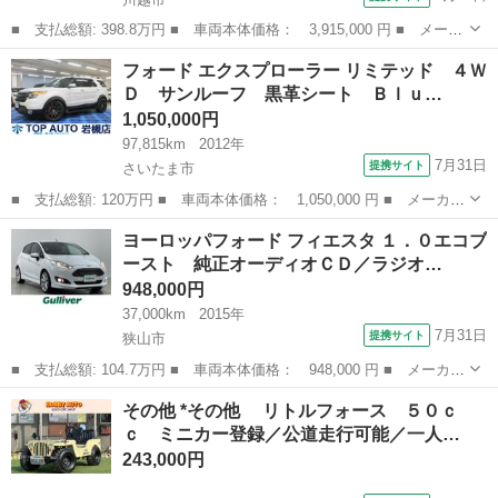
■ 支払総額: 398.8万円 ■ 車両本体価格： 3,915,000 円 ■ メーカ
ー名： ランドローバー ■ 車種名： レンジローバーイヴォーク
埼玉
川越市
その他
フォード エクスプローラー リミテッド ４Ｗ
■ グレード名： Ｒ－ダイナミック ＳＥ 純正ナビ フルセグＴＶ
Ｄ サンルーフ 黒革シート Ｂｌｕ…
／Ｂｌｕ...
1,050,000円
97,815km
2012年
7月31日
提携サイト
さいたま市
■ 支払総額: 120万円 ■ 車両本体価格： 1,050,000 円 ■ メーカー
名： フォード ■ 車種名： エクスプローラー ■ グレード名：
埼玉
さいたま市
その他
ヨーロッパフォード フィエスタ １．０エコブ
リミテッド ４ＷＤ サンルーフ 黒革シート Ｂｌｕｅｔｏｏｔ
ースト 純正オーディオＣＤ／ラジオ…
ｈ 電動ゲー...
948,000円
37,000km
2015年
7月31日
提携サイト
狭山市
■ 支払総額: 104.7万円 ■ 車両本体価格： 948,000 円 ■ メーカー
名： ヨーロッパフォード ■ 車種名： フィエスタ ■ グレード
埼玉
狭山市
その他
その他 *その他 リトルフォース ５０ｃ
名： １．０エコブースト 純正オーディオＣＤ／ラジオ／ＡＵＸ
ｃ ミニカー登録／公道走行可能／一人…
レザーシート...
243,000円