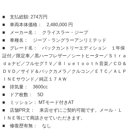
■ 支払総額: 274万円
■ 車両本体価格： 2,480,000 円
■ メーカー名： クライスラー・ジープ
■ 車種名： ジープ・ラングラーアンリミテッド
■ グレード名： バックカントリーエディション １年保
証付／限定車／黒ハーフレザー／シートヒーター／Ｓｔｒａ
ｄａナビ／フルセグＴＶ／Ｂｌｕｅｔｏｏｔｈ音楽／ＣＤ＆
ＤＶＤ／サイド＆バックカメラ／クルコン／ＥＴＣ／ＡＬＰ
ＩＮＥサウンド／純正１７ＡＷ
■ 排気量： 3600cc
■ ドア枚数： 5D
■ ミッション： MTモード付きAT
■ 店舗PR文： 来店せずにご契約可能です。メール・Ｌ
ＩＮＥ等にて商談させていただきます。
■ 修復歴有無： なし