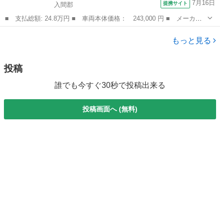
7月16日
提携サイト
入間郡
■ 支払総額: 24.8万円 ■ 車両本体価格： 243,000 円 ■ メーカー
名： その他 ■ 車種名： *その他 ■ グレード名： リトルフォ
埼玉
入間郡
その他
ース ５０ｃｃ ミニカー登録／公道走行可能／一人乗り／普通免許
もっと見る
運転ＯＫ／...
投稿
誰でも今すぐ30秒で投稿出来る
投稿画面へ (無料)