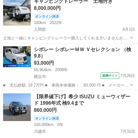
キャンピングトレーラー 土地付き
シートヒーター付きと贅沢三昧な車両です！ 社外HDDナビ・地デジに
8,000,000円
バックカメラ・ドライ...
オンライン決済
100km
2022年
入間郡
8月1日
土地と一緒にキャンピングトレーラー購入してくれる方いませんか？
キャンピングトレーラーを定置利用しています。購入当初は、ナンバ
埼玉
入間郡
その他
キャンピングトレーラー
シボレー シボレーＭＷ Ｖセレクション （検
ーを取得し、いずれ牽引しようと思っていましたが、結局牽引は一度
9.8）
もせず、車両は一時抹消登録をしていま...
93,000円
65,964km
2008年
7月26日
提携サイト
横浜市
■ 支払総額: 19.2万円 ■ 車両本体価格： 93,000 円 ■ メーカー
名： シボレー ■ 車種名： シボレーＭＷ ■ グレード名： Ｖセ
神奈川
横浜市
その他
【限界値下げ】希少 ISUZU ミューウィザー
レクション ■ 排気量： 1300cc ■ ドア枚数： 5D ■ ミッショ
ド 1996年式 検9.4まで
ン...
860,000円
オンライン決済
150,000km
0年
川越市
7月31日