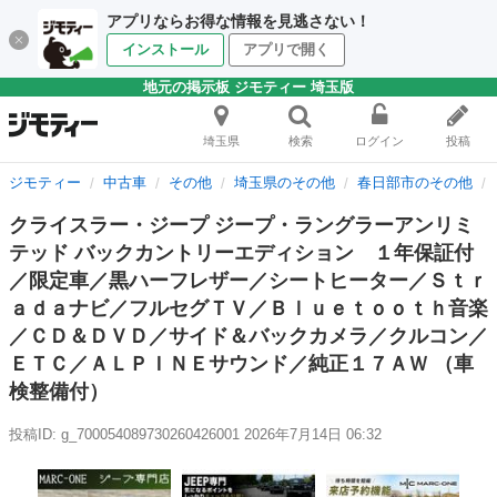
アプリならお得な情報を見逃さない！
インストール
アプリで開く
地元の掲示板 ジモティー 埼玉版
埼玉県
検索
ログイン
投稿
ジモティー
中古車
その他
埼玉県のその他
春日部市のその他
クライスラー・ジープ ジープ・ラングラーアンリミ
テッド バックカントリーエディション １年保証付
／限定車／黒ハーフレザー／シートヒーター／Ｓｔｒ
ａｄａナビ／フルセグＴＶ／Ｂｌｕｅｔｏｏｔｈ音楽
／ＣＤ＆ＤＶＤ／サイド＆バックカメラ／クルコン／
ＥＴＣ／ＡＬＰＩＮＥサウンド／純正１７ＡＷ （車
検整備付）
投稿ID: g_700054089730260426001
2026年7月14日 06:32