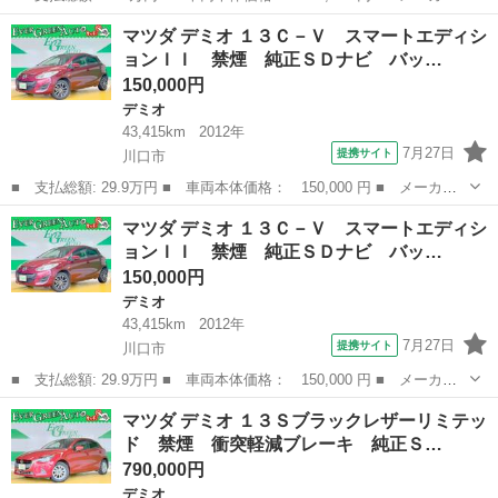
名： マツダ ■ 車種名： デミオ ■ グレード名： １５Ｓツーリ
埼玉
川口市
デミオ
マツダ デミオ １３Ｃ－Ｖ スマートエディシ
ング 禁煙 衝突軽減ブレーキ 純正ＳＤナビ Ｂｌｕｅｔｏｏｔ
ョンＩＩ 禁煙 純正ＳＤナビ バッ…
ｈ ３６０°モ...
150,000円
デミオ
43,415km
2012年
7月27日
提携サイト
川口市
■ 支払総額: 29.9万円 ■ 車両本体価格： 150,000 円 ■ メーカー
名： マツダ ■ 車種名： デミオ ■ グレード名： １３Ｃ－Ｖ
埼玉
川口市
デミオ
マツダ デミオ １３Ｃ－Ｖ スマートエディシ
スマートエディションＩＩ 禁煙 純正ＳＤナビ バックモニター
ョンＩＩ 禁煙 純正ＳＤナビ バッ…
地デジ ■ ...
150,000円
デミオ
43,415km
2012年
7月27日
提携サイト
川口市
■ 支払総額: 29.9万円 ■ 車両本体価格： 150,000 円 ■ メーカー
名： マツダ ■ 車種名： デミオ ■ グレード名： １３Ｃ－Ｖ
埼玉
川口市
デミオ
マツダ デミオ １３Ｓブラックレザーリミテッ
スマートエディションＩＩ 禁煙 純正ＳＤナビ バックモニター
ド 禁煙 衝突軽減ブレーキ 純正Ｓ…
地デジ ■ ...
790,000円
デミオ