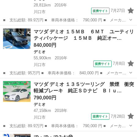
28,811km
2016年
7月27日
提携サイト
川口市
■ 支払総額: 89.9万円 ■ 車両本体価格： 790,000 円 ■ メーカー
名： マツダ ■ 車種名： デミオ ■ グレード名： １３Ｓブラッ
埼玉
川口市
デミオ
マツダ デミオ １５ＭＢ ６ＭＴ ユーティリ
クレザーリミテッド 禁煙 衝突軽減ブレーキ 純正ＳＤナビ Ｂｌ
ティパッケージ １５ＭＢ 純正オー…
ｕｅｔｏｏｔ...
840,000円
デミオ
55,900km
2016年
7月8日
提携サイト
川口市
■ 支払総額: 95万円 ■ 車両本体価格： 840,000 円 ■ メーカー
名： マツダ ■ 車種名： デミオ ■ グレード名： １５ＭＢ ６
埼玉
川口市
デミオ
マツダ デミオ １３Ｓツーリング 禁煙 衝突
ＭＴ ユーティリティパッケージ １５ＭＢ 純正オーディオ ＡＵ
軽減ブレーキ 純正ＳＤナビ Ｂｌｕ…
Ｘ ＵＳＢ ＥＴ...
790,000円
デミオ
47,158km
2018年
7月28日
提携サイト
川口市
■ 支払総額: 89.9万円 ■ 車両本体価格： 790,000 円 ■ メーカー
名： マツダ ■ 車種名： デミオ ■ グレード名： １３Ｓツーリ
埼玉
川口市
デミオ