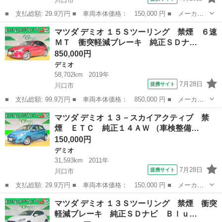
川口市
■ 支払総額: 29.9万円 ■ 車両本体価格： 150,000 円 ■ メーカー
名： マツダ ■ 車種名： デミオ ■ グレード名： １３－スカイ
埼玉
川口市
デミオ
マツダ デミオ １５Ｓツーリング 禁煙 ６速
アクティブ 禁煙 ＥＴＣ 純正１４ＡＷ ■ 排気量： 1300cc ■
ＭＴ 衝突軽減ブレーキ 純正ＳＤナ…
ド...
850,000円
デミオ
58,702km
2019年
7月28日
提携サイト
川口市
■ 支払総額: 99.9万円 ■ 車両本体価格： 850,000 円 ■ メーカー
名： マツダ ■ 車種名： デミオ ■ グレード名： １５Ｓツーリ
埼玉
川口市
デミオ
マツダ デミオ １３－スカイアクティブ 禁
ング 禁煙 ６速ＭＴ 衝突軽減ブレーキ 純正ＳＤナビ Ｂｌｕｅ
煙 ＥＴＣ 純正１４ＡＷ （車検整備…
ｔｏｏｔｈ ...
150,000円
デミオ
31,593km
2011年
7月28日
提携サイト
川口市
■ 支払総額: 29.9万円 ■ 車両本体価格： 150,000 円 ■ メーカー
名： マツダ ■ 車種名： デミオ ■ グレード名： １３－スカイ
埼玉
川口市
デミオ
マツダ デミオ １３Ｓツーリング 禁煙 衝突
アクティブ 禁煙 ＥＴＣ 純正１４ＡＷ ■ 排気量： 1300cc ■
軽減ブレーキ 純正ＳＤナビ Ｂｌｕ…
ド...