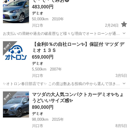
で・で・でみお😄
ング 禁煙 衝突軽減ブレーキ 純正ＳＤナビ Ｂｌｕｅｔｏｏｔ
483,000円
ｈ バックモニ...
デミオ
50,000km
2010年
川口市
2月24日
お支払いの滞納や過去の破産歴など様々な理由でオートローンが通ら
なくなってしまう方が増えています。そうした理由で他社のオートロ
埼玉
川口市
デミオ
オトロン
【金利0％の自社ローン✨】保証付 マツダ デ
ーンが通らなかった方もご安心ください！信販会社を通さない自社ロ
ミオ １３Ｓ
ーンプラン(MCCSプラン)+オトロン...
659,000円
デミオ
5,500km
2007年
川口市
3月5日
✨オトロン春日部店です✨ この度は数ある投稿の中から選んで頂き誠
にありがとうございます！！ 【掲載車両情報URL】 🌟マツダ デミオ
埼玉
川口市
デミオ
ローン
マツダの大人気コンパクトカーデミオ✨ちょ
１３Ｓ ✨ https://www.otoron.jp/lists...
うどいいサイズ感✨
890,000円
デミオ
98,000km
2015年
川口市
8月5日