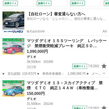
０°モニター フル
０°モニター フル
提携サイト
提携サイト
提携サイト
提
セグ ＥＴＣ シー
セグ ＥＴＣ シー
トヒーター ＬＥ
トヒーター ＬＥＤ
【自社ローン】審査通らない方へ
Ｄ フォグ （車検
（車検整備付）
自社ローンなら「じしゃロン」。他社の審査に通らなか
整備付）
った方も
Ad
株式会社IDOM
マツダ デミオ １５Ｓツーリング Ｌパッケー
ジ 禁煙衝突軽減ブレーキ 純正ＳＤ…
1,090,000円
デミオ
39,550km
2019年
7月29日
提携サイト
川口市
■ 支払総額: 119.9万円 ■ 車両本体価格： 1,090,000 円 ■ メーカ
ー名： マツダ ■ 車種名： デミオ ■ グレード名： １５Ｓツー
埼玉
川口市
デミオ
マツダ デミオ １３－スカイアクティブ 禁
リング Ｌパッケージ 禁煙衝突軽減ブレーキ 純正ＳＤナビ Ｂｌ
煙 ＥＴＣ 純正１４ＡＷ （車検整備…
ｕｅｔｏ...
150,000円
デミオ
31,593km
2011年
7月28日
提携サイト