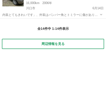
16,000km
2006年
川口市
6月14日
内装とてもきれいです」、外装はバンバー角とトミラーに傷がありま
す、、事故歴はありません、車検はありません。リサイクル料込みで
埼玉
川口市
デミオ
事故
す。車検2年つけてで自動車税も支払いして、登録してすべて込みで
全14件中 1-14件表示
25万でも可能です。（関東地区で）、...
周辺情報を見る