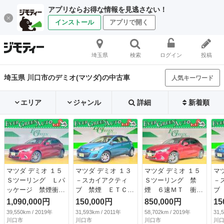
アプリならお得な情報を見逃さない！
インストール
アプリで開く
埼玉県
検索
ログイン
投稿
埼玉県 川口市のデミオ(マツダ)の中古車
人気キーワード
エリア
ジャンル
詳細
新着順
マツダ デミオ １５
マツダ デミオ １３
マツダ デミオ １５
マ
Ｓツーリング Ｌパ
－スカイアクティ
Ｓツーリング 禁
－
ッケージ 禁煙衝突
ブ 禁煙 ＥＴＣ
煙 ６速ＭＴ 衝突
ブ
軽減ブレーキ 純正
純正１４ＡＷ （車
軽減ブレーキ 純正
純
1,090,000円
150,000円
850,000円
15
ＳＤナビ Ｂｌｕｅ
検整備付）
ＳＤナビ Ｂｌｕｅ
検
39,550km / 2019年
31,593km / 2011年
58,702km / 2019年
31,
ｔｏｏｔｈ ３６
ｔｏｏｔｈ ３６
川口市
川口市
川口市
川