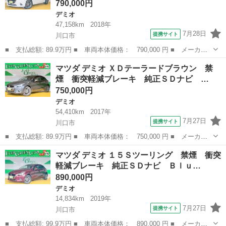
790,000円
デミオ
47,158km
2018年
7月28日
提携サイト
川口市
■ 支払総額: 89.9万円 ■ 車両本体価格： 790,000 円 ■ メーカー
名： マツダ ■ 車種名： デミオ ■ グレード名： １３Ｓツーリ
埼玉
川口市
デミオ
マツダ デミオ ＸＤテーラードブラウン 禁
ング 禁煙 衝突軽減ブレーキ 純正ＳＤナビ Ｂｌｕｅｔｏｏｔ
煙 衝突軽減ブレーキ 純正ＳＤナビ …
ｈ バックモニ...
750,000円
デミオ
54,410km
2017年
7月27日
提携サイト
川口市
■ 支払総額: 89.9万円 ■ 車両本体価格： 750,000 円 ■ メーカー
名： マツダ ■ 車種名： デミオ ■ グレード名： ＸＤテーラー
埼玉
川口市
デミオ
マツダ デミオ １５Ｓツーリング 禁煙 衝突
ドブラウン 禁煙 衝突軽減ブレーキ 純正ＳＤナビ Ｂｌｕｅｔｏ
軽減ブレーキ 純正ＳＤナビ Ｂｌｕ…
ｏｔｈ バッ...
890,000円
デミオ
14,834km
2019年
7月27日
提携サイト
川口市
■ 支払総額: 99.9万円 ■ 車両本体価格： 890,000 円 ■ メーカー