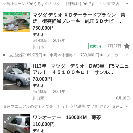
✨自社ローンの💓くるまのミツクニ【練馬店】💓です！！✨ 💛12店舗
展開中💛自社ローン最大手💛NACK5でお馴染み💛 ◎私たちのサービス
埼玉
川口市
デミオ
車両
マツダ デミオ ＸＤテーラードブラウン 禁
を必要とされるすべてのお客様に対応できるように◎ ◎相互連携によ
煙 衝突軽減ブレーキ 純正ＳＤナビ …
り、お客様の...
750,000円
デミオ
54,410km
2017年
7月27日
提携サイト
川口市
■ 支払総額: 89.9万円 ■ 車両本体価格： 750,000 円 ■ メーカー
名： マツダ ■ 車種名： デミオ ■ グレード名： ＸＤテーラー
埼玉
川口市
デミオ
H13年 マツダ デミオ DW3W F5マニュ
ドブラウン 禁煙 衝突軽減ブレーキ 純正ＳＤナビ Ｂｌｕｅｔｏ
アル！ ４５１００キロ！ サンル…
ｏｔｈ バッ...
78,000円
デミオ
45,100km
2001年
川口駅
6月18日
５速マニュアルのデミオで楽しもう！ 商品説明 マツダ デミオ ５速
マニュアル車！ H13年式のDW3W型のデミオ、ワンオーナー車です。
埼玉
川口市
川口駅
デミオ
マニュアル車
ワンオーナー 16000KM 薄茶
ほとんど使用されずにいたので、距離もわずか４５０００キロほ...
110,000円
デミオ