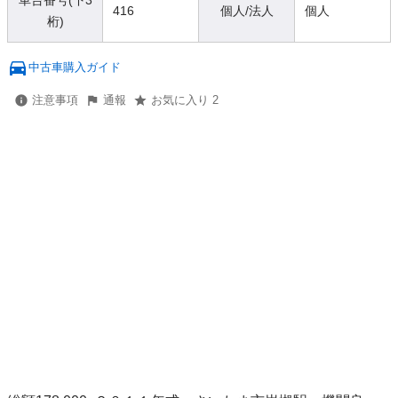
車台番号(下3
416
個人/法人
個人
桁)
中古車購入ガイド
注意事項
通報
お気に入り 2