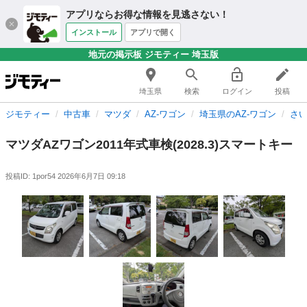
アプリならお得な情報を見逃さない！
インストール
アプリで開く
地元の掲示板 ジモティー 埼玉版
埼玉県
検索
ログイン
投稿
ジモティー
中古車
マツダ
AZ-ワゴン
埼玉県のAZ-ワゴン
さい
マツダAZワゴン2011年式車検(2028.3)スマートキー
投稿ID: 1por54
2026年6月7日 09:18