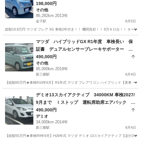
198,000円
その他
86,282km 2013年
金子駅
8月5日
総額19.8万円 マツダ フレア XG 車検2年付き！！ 機関良好！！ 8万キロ台！！ キー
埼玉
入間市
金子駅
その他
車両
マツダ ハイブリッドGX R1年度 車検長い 保
証書 デュアルセンサーブレーキサポーター 横
滑り防止装置 トラクション コントロールシス
490,000円
その他
テム
95,000km 2019年
新三郷駅
8月4日
【総額65万円★車検R10年6月】R1年式 マツダ フレアワゴン ハイブリッド【美車・
埼玉
三郷市
新三郷駅
その他
デミオ13スカイアクティブ 34000KM 車検2027/
9月まで Ｉストップ 運転席助席エアバック 禁
煙車 ＰＳ エアコン ＰＷ ＡＢＳ
490,000円
デミオ
34,000km 2014年
新三郷駅
8月4日
【総額55万円★車検R9年9月】H26年式 マツダ デミオ 13スカイアクティブ【走行3.4