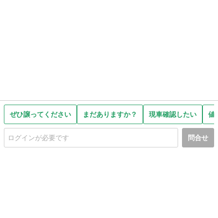
ぜひ譲ってください
まだありますか？
現車確認したい
値
問合せ
初めての方へ
利用規約
プライバシーポリシー
プライバシー・ステートメント
健全化に資する運用方針
お問い合わせ