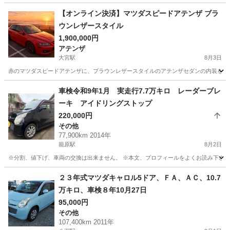
埼玉
越谷市
デミオ
カートルズ
【オンライン決済】マツダスピードアテンザ ブラ
ウンレザースタイル
1,900,000円
アテンザ
大宮駅
8月3日
赤のマツダスピードアテンザに、ブラウンレザースタイルのアテンザセダンの内装をまるっと
埼玉
さいたま市
大宮駅
アテンザ
マツダスピード
車検令和9年1月 実走行7.7万キロ レーダーブレ
ーキ アイドリングストップ
220,000円
その他
77,900km 2014年
籠原駅
8月2日
※分割、値下げ、車両の交換は出来ません。 ※本文、プロフィールをよくお読み下さい。 ※
埼玉
熊谷市
籠原駅
その他
預かり金
２３年式マツダキャロル5ドア、ＦＡ、ＡＣ、10.7
万キロ、車検８年10月27日
95,000円
その他
107,400km 2011年