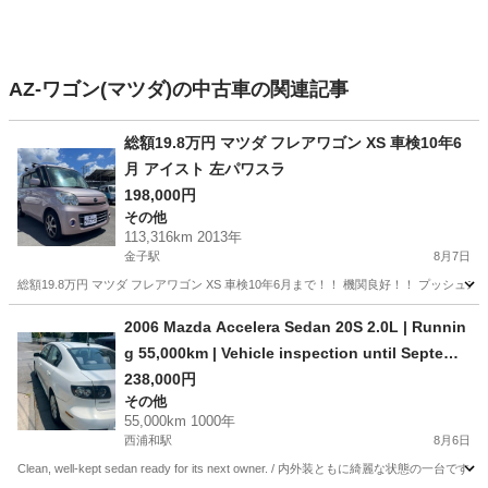
AZ-ワゴン(マツダ)の中古車の関連記事
総額19.8万円 マツダ フレアワゴン XS 車検10年6
月 アイスト 左パワスラ
198,000円
その他
113,316km 2013年
金子駅
8月7日
総額19.8万円 マツダ フレアワゴン XS 車検10年6月まで！！ 機関良好！！ プッシュ
埼玉
入間市
金子駅
その他
車両
2006 Mazda Accelera Sedan 20S 2.0L | Runnin
g 55,000km | Vehicle inspection until Septemb
er 2027 - 250,000 yen
238,000円
その他
55,000km 1000年
西浦和駅
8月6日
Clean, well-kept sedan ready for its next owner. / 内外装ともに綺麗な状態の一台です。 🚗 Yea