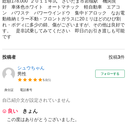
総額178.000  ２０１１年式　さいたま市岩槻駅　機関良
好　車体色ホワイト　オートマチック　軽自動車　エアコ
ン　パワステ　パワーウインドウ　集中ドアロック　なお電
動格納ミラー不動・フロントガラスに20ミリほどのひび割
れ・ボディに多少の錆、傷がございますが、その他は良好で
す。　是非試乗してみてください　即日のお引き渡しも可能
です
投稿者
投稿
3
件
シュウちゃん
男性
フォローする
5.0
(
5
)
身分証
電話番号
自己紹介文が設定されていません
良い
きょん
この度はありがとうございました。