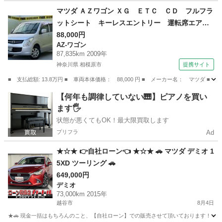
埼玉
三郷市
新三郷駅
デミオ
マツダ ＡＺワゴン ＸＧ ＥＴＣ ＣＤ フルフラ
ットシート キーレスエントリー 運転席エアバ
ック 助手席エアバック 盗難防止装置 パワー
88,000円
AZ-ワゴン
ステアリング パワ－ウィンドウ ベンチシー
87,835km 2009年
ト エアコンクーラー （検10.8）
神奈川県 相模原市
提携サイト
■ 支払総額: 13.8万円 ■ 車両本体価格： 88,000 円 ■ メーカー名： マ
神奈川
相模原市
AZ-ワゴン
【何年も調律していない🎹】ピアノを買い
ます🖐️
状態が悪くてもOK！最大限買取します
プリフラ
Ad
★☆★ 👉自社ローン👈 ★☆★ 🚗 マツダ デミオ 1
5XD ツーリング 🚗
649,000円
デミオ
73,000km 2015年
越谷市
8月4日
★🚗 現金一括はもちろんのこと、【自社ローン】での販売させて頂いております！ 🚗★ " 買