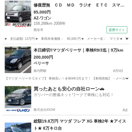
修復歴無 ＣＤ ＭＤ ラジオ ＥＴＣ スマー
トキー シートヒーター フルフラット ドアバ
85,000円
AZ-ワゴン
イザー アルミホイール ベンチシート ライト
158,288km 2008年
レベライザー （検9.2）
熊谷市
提携サイト
■ 支払総額: 13万円 ■ 車両本体価格： 85,000 円 ■ メーカー名： マツダ
埼玉
熊谷市
AZ-ワゴン
本日締切‼️マツダベリーサ｜車検R9/3迄｜9万km
200,000円
ベリーサ
南与野駅
8月5日
【マツダ ベリーサ Cタイプ】 車検長い！令和9年3月まで！ 【車両情報】 ・メーカー：マ
埼玉
さいたま市
南与野駅
ベリーサ
買ったあとも安心の自社ローン🚗
ガリバーの整備ネットワークで車検にも対応！
株式会社IDOM
Ad
総額19.8万円 マツダ フレア XG 車検2年 ★アイス
ト★ 8万キロ台