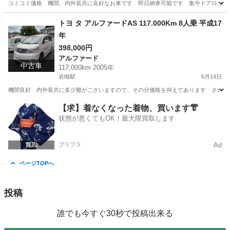
コミコミ価格 機関、内外装共に良好なお車です 即日納車可能です 集中ドアロックシステム
埼玉
さいたま市
岩槻駅
その他
トヨ タ アルファードAS 117.000Km 8人乗 平成17
年
398,000円
アルファード
中古車
117,000km 2005年
岩槻駅
6月14日
機関良好 内外装共に多少難がございますので、その分価格を抑えてあります さいたま
埼玉
さいたま市
岩槻駅
アルファード
【求】着なくなった着物、買います👘
状態が悪くてもOK！最大限買取します
プリフラ
Ad
ページTOPへ
投稿
誰でも今すぐ30秒で投稿出来る