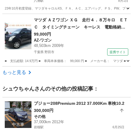
八潮駅
8月1日
23年10月初度登録、マツダキャロルXS、ＦＡ、ＡＣ、エアバッグ、ＰＳ、PW、プッシュ
埼玉
八潮市
八潮駅
その他
マツダ ＡＺワゴン ＸＧ 走行４．８万キロ ＥＴ
Ｃ タイミングチェーン キーレス 電動格納ミ
ラー ドアバイザー プライバシーガラス Ｃ
99,000円
AZ-ワゴン
Ｄ ＦＭ ＡＭ ヘッドライトレベライザー 純
48,503km 2009年
正セキュリティ パワーウィンドウ Ｗエアバッ
千葉県 野田市
提携サイト
グ （検8.8）
■ 支払総額: 14.9万円 ■ 車両本体価格： 99,000 円 ■ メーカー名： マ
千葉
野田市
AZ-ワゴン
もっと見る
シュウちゃん
さんのその他の投稿記事：
プジョー208Premium 2012 37.000Km 車検10.2
300,000円
その他
37,000km 2012年
中古車
岩槻駅
6月25日