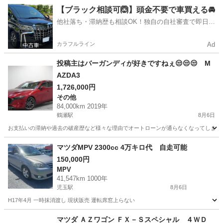
埼玉
戸田市
西浦和駅
その他
【ブラック相談可🙆】頭金不要で車買える🚘
他社落ち・滞納歴も相談OK！独自の自社審査で即日解
決✨
カラフルライン
Ad
投稿主はバーガンディが好きですねぇ😒😒😒 M
AZDA3
1,726,000円
その他
84,000km 2019年
鶴瀬駅
8月6日
お支払いの滞納や過去の破産歴など様々な理由でオートローンが通らなくなってしまう方が
埼玉
川越市
鶴瀬駅
その他
オトロン
マツダMPV 2300cc 4万キロ代 自走可能
150,000円
MPV
41,547km 1000年
児玉駅
8月6日
H17年4月 一時抹消渡し 現状販売 運転席窓上らない
埼玉
本庄市
児玉駅
MPV
マツダ ＡＺワゴン ＦＸ－Ｓスペシャル ４ＷＤ