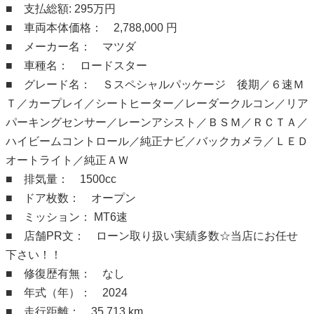
■ 支払総額: 295万円
■ 車両本体価格： 2,788,000 円
■ メーカー名： マツダ
■ 車種名： ロードスター
■ グレード名： Ｓスペシャルパッケージ 後期／６速Ｍ
Ｔ／カープレイ／シートヒーター／レーダークルコン／リア
パーキングセンサー／レーンアシスト／ＢＳＭ／ＲＣＴＡ／
ハイビームコントロール／純正ナビ／バックカメラ／ＬＥＤ
オートライト／純正ＡＷ
■ 排気量： 1500cc
■ ドア枚数： オープン
■ ミッション： MT6速
■ 店舗PR文： ローン取り扱い実績多数☆当店にお任せ
下さい！！
■ 修復歴有無： なし
■ 年式（年）： 2024
■ 走行距離： 35,713 km