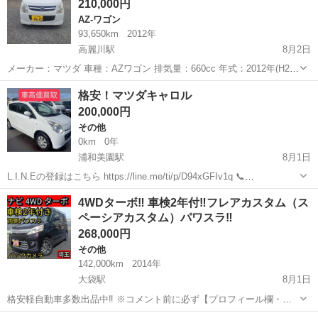
210,000円
バック 助手席...
AZ-ワゴン
93,650km
2012年
高麗川駅
8月2日
メーカー：マツダ 車種：AZワゴン 排気量：660cc 年式：2012年(H24)
走行距離：93,650km 車体色：ホワイト 車検有効期間：2027年1月 ミ
埼玉
さいたま市
高麗川駅
AZ-ワゴン
ワゴン
格安！マツダキャロル
ッション：オートマチック ボディタイプ：軽自動...
200,000円
その他
0km
0年
浦和美園駅
8月1日
L.I.N.Eの登録はこちら https://line.me/ti/p/D94xGFIv1q 📞
080.5374.2000 気軽にお問い合わせ下さい 買取強化中❗️ 不動車 故障車
埼玉
さいたま市
浦和美園駅
その他
マツダキャロル
4WDターボ‼️ 車検2年付‼️フレアカスタム（ス
車検が切れた車等 何でも買い取りま...
ペーシアカスタム）パワスラ‼️
268,000円
その他
142,000km
2014年
大袋駅
8月1日
格安軽自動車多数出品中‼️ ※コメント前に必ず【プロフィール欄・コ
メント欄】をご確認ください。 ■越谷市近辺の方（春日部・大宮軽事