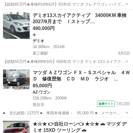
【総額65万円★車検R10年6月】R1年式 マツダ フレアワゴン ハイブリ
ッド【美車・すぐ乗って帰れます】 ご覧いただきありがとうございま
埼玉
三郷市
新三郷駅
その他
デミオ13スカイアクティブ 34000KM 車検
す。 車検が令和10年6月までと非常に長く、購入後すぐに乗って帰っ
2027/9月まで Ｉストップ…
ていただけるマツダ...
490,000円
デミオ
34,000km
2014年
新三郷駅
8月5日
【総額55万円★車検R9年9月】H26年式 マツダ デミオ 13スカイアクテ
ィブ【走行3.4万km・すぐ乗れます】 ご覧いただきありがとうござい
埼玉
三郷市
新三郷駅
デミオ
マツダ ＡＺワゴン ＦＸ－Ｓスペシャル ４Ｗ
ます。 走行距離が34,000kmと非常に少なく、車検も令和9年9月まで
Ｄ 修復歴無 ＣＤ ＭＤ ラジオ …
たっぷ...
85,000円
AZ-ワゴン
158,288km
2008年
7月13日
提携サイト
熊谷市
■ 支払総額: 13万円 ■ 車両本体価格： 85,000 円 ■ メーカー
名： マツダ ■ 車種名： ＡＺワゴン ■ グレード名： ＦＸ－Ｓ
埼玉
熊谷市
AZ-ワゴン
★☆★ 👉自社ローン👈 ★☆★ 🚗 マツダ デ
スペシャル ４ＷＤ 修復歴無 ＣＤ ＭＤ ラジオ ＥＴＣ スマ
ミオ 15XD ツーリング 🚗
ートキー シートヒ...