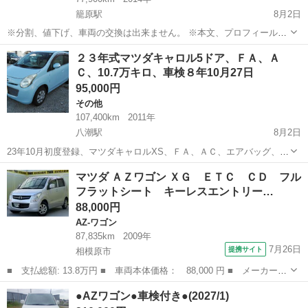
籠原駅
8月2日
※分割、値下げ、車両の交換は出来ません。 ※本文、プロフィールを
よくお読み下さい。 ※お支払いは現金、クレジットカード決済になり
埼玉
熊谷市
籠原駅
その他
預かり金
２３年式マツダキャロル5ドア、ＦＡ、Ａ
ます 車検令和9年1月21日迄、スズキ ワゴンR OEM マツダ フレアXS
Ｃ、10.7万キロ、車検８年10月27日
をコミコミ価格...
95,000円
その他
107,400km
2011年
八潮駅
8月2日
23年10月初度登録、マツダキャロルXS、ＦＡ、ＡＣ、エアバッグ、Ｐ
Ｓ、PW、プッシュスタート、スタッドタイヤ、外ＥＴＣ、メンテナン
埼玉
八潮市
八潮駅
その他
マツダ ＡＺワゴン ＸＧ ＥＴＣ ＣＤ フル
スノート、取説、スマートキーｘ２ 型式 DBA－ＨＢ25Ｓ カラーナ
フラットシート キーレスエントリー…
ンバー ZKSラ...
88,000円
AZ-ワゴン
87,835km
2009年
7月26日
提携サイト
相模原市
■ 支払総額: 13.8万円 ■ 車両本体価格： 88,000 円 ■ メーカー
名： マツダ ■ 車種名： ＡＺワゴン ■ グレード名： ＸＧ Ｅ
神奈川
相模原市
AZ-ワゴン
●AZワゴン●車検付き●(2027/1)
ＴＣ ＣＤ フルフラットシート キーレスエントリー 運転席エア