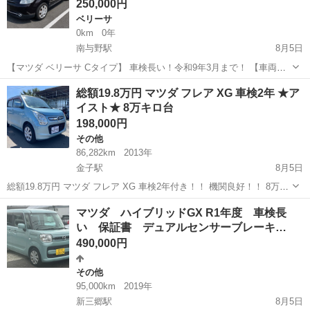
250,000円
ベリーサ
0km
0年
南与野駅
8月5日
【マツダ ベリーサ Cタイプ】 車検長い！令和9年3月まで！ 【車両情
報】 ・メーカー：マツダ ・車種：ベリーサ ・グレード：Cタイプ ・
埼玉
さいたま市
南与野駅
ベリーサ
総額19.8万円 マツダ フレア XG 車検2年 ★ア
初年度登録：平成22年3月 ・型式：DBA-DC5W ・エンジン型式：ZY
イスト★ 8万キロ台
・排気量...
198,000円
その他
86,282km
2013年
金子駅
8月5日
総額19.8万円 マツダ フレア XG 車検2年付き！！ 機関良好！！ 8万キ
ロ台！！ キーレス！！ アイスト！！ 純正オーディオ付き！！ 外装状
埼玉
入間市
金子駅
その他
車両
マツダ ハイブリッドGX R1年度 車検長
態 ボディえくぼ多数 サイドミラー傷 前後バンパー傷 左サイド...
い 保証書 デュアルセンサーブレーキ…
490,000円
その他
95,000km
2019年
新三郷駅
8月5日