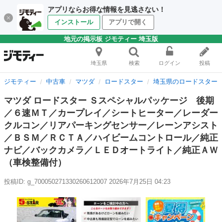
アプリならお得な情報を見逃さない！
インストール
アプリで開く
地元の掲示板 ジモティー 埼玉版
埼玉県
検索
ログイン
投稿
ジモティー
中古車
マツダ
ロードスター
埼玉県のロードスター
マツダ ロードスター Ｓスペシャルパッケージ 後期
／６速ＭＴ／カープレイ／シートヒーター／レーダー
クルコン／リアパーキングセンサー／レーンアシスト
／ＢＳＭ／ＲＣＴＡ／ハイビームコントロール／純正
ナビ／バックカメラ／ＬＥＤオートライト／純正ＡＷ
（車検整備付）
投稿ID: g_700050271330260612007
2026年7月25日 04:23