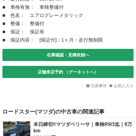
■ 車検有無： 車検整備付
■ 色名： エアログレーメタリック
■ 整備： 整備付
■ 保証： 保証有
■ 保証内容： [保証付]：1ヶ月・走行無制限
在庫確認・見積依頼へ
店舗来店予約 （グーネットへ）
注意事項
お気に入り
ロードスター(マツダ)の中古車の関連記事
本日締切‼️マツダベリーサ｜車検R9/3迄｜9万
km