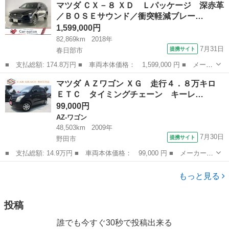
埼玉
越谷市
大袋駅
その他
マツダ ＣＸ－８ ＸＤ Ｌパッケージ 深赤革
務所管轄）名義変更無料‼️ 希少4WDターボ‼️ スペーシアカスタムター
／ＢＯＳＥサウンド／衝突軽減ブレー…
ボのOEM車‼️...
1,599,000円
82,869km
2018年
7月31日
提携サイト
春日部市
■ 支払総額: 174.8万円 ■ 車両本体価格： 1,599,000 円 ■ メーカ
ー名： マツダ ■ 車種名： ＣＸ－８ ■ グレード名： ＸＤ Ｌ
埼玉
春日部市
マツダ
マツダ ＡＺワゴン ＸＧ 走行４．８万キロ
パッケージ 深赤革／ＢＯＳＥサウンド／衝突軽減ブレーキ／追従ク
ＥＴＣ タイミングチェーン キーレ…
ルコン／...
99,000円
AZ-ワゴン
48,503km
2009年
7月30日
提携サイト
野田市
■ 支払総額: 14.9万円 ■ 車両本体価格： 99,000 円 ■ メーカー
名： マツダ ■ 車種名： ＡＺワゴン ■ グレード名： ＸＧ 走
千葉
野田市
AZ-ワゴン
行４．８万キロ ＥＴＣ タイミングチェーン キーレス 電動格納
もっと見る
ミラー ドアバ...
投稿
誰でも今すぐ30秒で投稿出来る