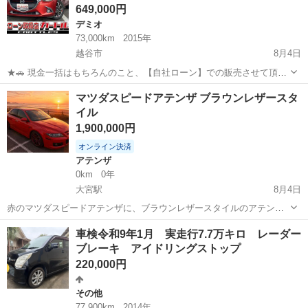
649,000円
デミオ
73,000km
2015年
越谷市
8月4日
★🚗 現金一括はもちろんのこと、【自社ローン】での販売させて頂い
ております！ 🚗★ " 買い方いろいろ！🎵 " " 安心安全な自社ローン中
埼玉
越谷市
デミオ
カートルズ
マツダスピードアテンザ ブラウンレザースタ
古車販売！🎵🎵 " 【🏠カートルズ越谷店🏠】 【🚗 マツ...
イル
1,900,000円
オンライン決済
アテンザ
0km
0年
大宮駅
8月4日
赤のマツダスピードアテンザに、ブラウンレザースタイルのアテンザ
セダンの内装をまるっと入れ替えてあります。 ブラウンレザースタイ
埼玉
さいたま市
大宮駅
アテンザ
マツダスピード
車検令和9年1月 実走行7.7万キロ レーダー
ルにしか設定されていないシートヒーターも、配線をしてありますの
ブレーキ アイドリングストップ
で利用可能です。 3-drive...
220,000円
その他
77,900km
2014年