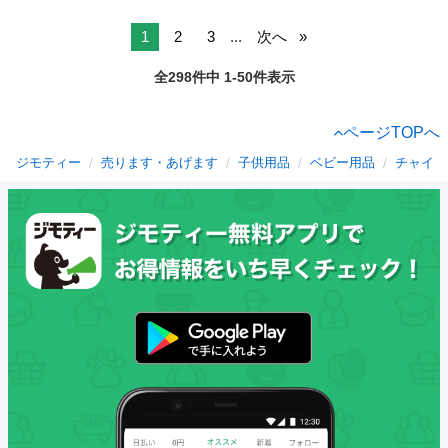
1
2
3
...
次へ
全298件中 1-50件表示
ページTOPへ
ジモティー
売ります・あげます
子供用品
ベビー用品
チャイル