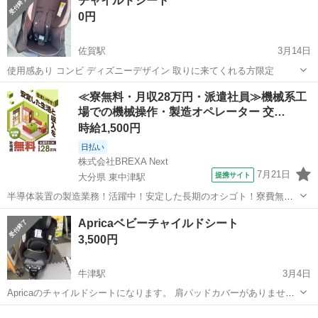
チャイルドシート
整のクッションも付いてない為、厳密には首すわり後から使えるかと
0円
思...
佐賀駅
3月14日
使用感あり コンビ ディズニーデザイン 取りに来てくれる方限定
佐賀
佐賀市
佐賀駅
ベビー用品
コンビ
≪寮無料・月収28万円・派遣社員≫機械系工
場での機械操作・製造オペレーター 交…
時給1,500円
日払い
株式会社BREXA Next
7月21日
提携サイト
大分県 東中津駅
半導体装置の製造業務！活躍中！安定した長期のオシゴト！寮費無料
★赴任旅費会社負担◎20代～40代の男性活躍中★未経験活躍中！高時
大分
中津市
東中津駅
その他
Apricaベビーチャイルドシート
給1,500円！《大分県中津市》 人気の工場のお仕事 ◇半導体装置内部
3,500円
のシート製造◇ ＊クリー...
牛津駅
3月4日
Apricaのチャイルドシートになります。 肩パッドカバーがありませ
ん。 回転式で新生児から使えます。 取り扱い、取り付けの説明書もあ
佐賀
小城市
牛津駅
ベビー用品
Aprica