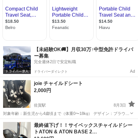
【未経験OK🚚】月収30万↑中型免許ドライバ
ー募集
完全週休2日で安定転職
Ad
ドライバーダイレクト
joie チャイルドシート
2,000円
佐賀駅
8月3日
対象年齢：新生児から4歳頃まで（体重0〜18kg） デザイン：ブラウン
やブラックのベース生地に、ピンクや同系色の花柄（フラワーパター
佐賀
佐賀市
佐賀駅
ベビー用品
joie
最終値下げ！！サイベックスチャイルドシー
ン） デザイン安全基準：ECE R44/04 適合重量：約6.1kgと軽量で、載
トATON & ATON BASE 2…
せ替えがし...