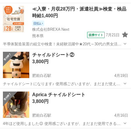
かつ9キロ以上のお子様向けです。 クッションと本体は丸洗いしまし
佐賀
佐賀市
佐賀駅
ベビー用品
1歳
≪入寮・月収28万円・派遣社員≫検査・検品
たがとても使用感あります。 セカンドカー用など必要な方にお譲りし
時給1,400円
たいです。
日払い
株式会社BREXA Next
7月21日
提携サイト
熊本県
半導体製造装置の組立や検査！未経験活躍中★20代～30代の男女活躍
中★ワンルーム寮完備！赴任旅費会社負担！マイカー通勤OK！無料駐
熊本
その他
チャイルドシート②
車場あり！正社員登用あり！《熊本県菊池郡大津町》 人気の工場のお
3,800円
仕事 ◇半導体製造装置の組立...
肥前白石駅
4月19日
チャイルドシートになります♪ 使用感ございますが、まだまだ使えま
す😌 大事に使用してくださる方、ご検討お願いいたします☺️
佐賀
杵島郡
肥前白石駅
ベビー用品
Aprica チャイルドシート
3,800円
肥前白石駅
4月16日
4年ほど使用しました😌 使用感ございますが、まだまだ使用できると
思います。 大事に使ってきたものですので、今後も大切に使っていた