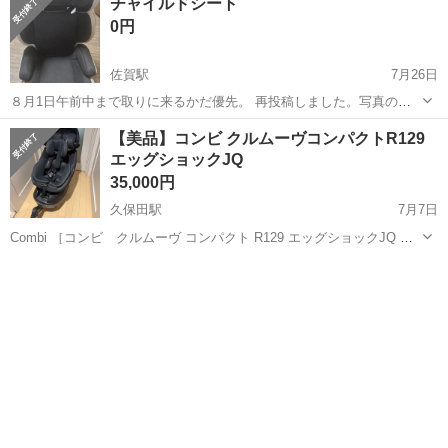
チャイルドシート
トなどの汚れ、タグの文字落ちはありますが、状態はいいのでまだま
0円
だ使えます！ ...
佐賀駅
7月26日
８月1日午前中まで取りに来るかだ優先。 再投稿しました。写真の確
認後ご理解お願いします、目立つ汚れ少々、カバー外し選択可能、分
佐賀
佐賀市
佐賀駅
ベビー用品
【美品】コンビ クルムーヴコンパクトR129
別可能。
エッグショックJQ
35,000円
久保田駅
7月7日
Combi ［コンビ クルムーヴ コンパクト R129 エッグショックJQ ブ
ラック］ 19096 数回使用しました。 目立つ傷や汚れ等は見受けられま
佐賀
小城市
久保田駅
ベビー用品
コンビ
せん。 取扱説明書等が付属します。 簡易清掃してます!! よ...