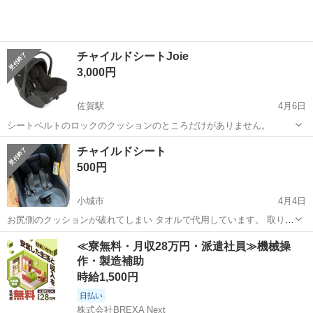
チャイルドシートJoie
3,000円
佐賀駅
4月6日
シートベルトのロックのクッションのところだけがありません。
佐賀
佐賀市
佐賀駅
ベビー用品
Joie
チャイルドシート
500円
小城市
4月4日
お尻側のクッションが破れてしまい タオルで代用しています。 取り外
せる物は全てホームクリーニング済
佐賀
小城市
ベビー用品
タオル
≪寮無料・月収28万円・派遣社員≫機械操
作・製造補助
時給1,500円
日払い
株式会社BREXA Next