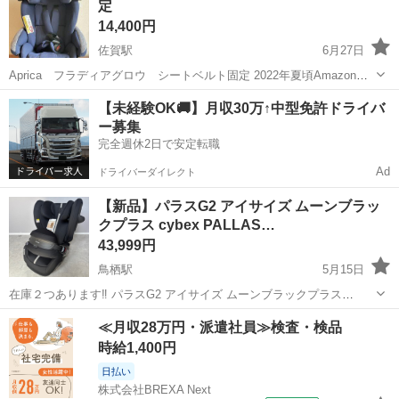
定
14,400円
佐賀駅
6月27日
Aprica フラディアグロウ シートベルト固定 2022年夏頃Amazonに
て新品を購入し、3年間使用しました。やや使用感はありますが、大き
佐賀
佐賀市
佐賀駅
ベビー用品
シートベルト
【未経験OK🚚】月収30万↑中型免許ドライバ
な傷はなく問題なく使用できていました。取り扱い説明書もありま
ー募集
す。 子どもが大きく...
完全週休2日で安定転職
Ad
ドライバーダイレクト
【新品】パラスG2 アイサイズ ムーンブラッ
クプラス cybex PALLAS…
43,999円
鳥栖駅
5月15日
在庫２つあります‼️ パラスG2 アイサイズ ムーンブラックプラス
cybex PALLAS G2 i-Size [CB-PLSG2-524000563] 身長76cmから
佐賀
鳥栖市
鳥栖駅
ベビー用品
cybex
≪月収28万円・派遣社員≫検査・検品
100cm(15ヵ月〜4歳頃)までは、腹部のイン...
時給1,400円
日払い
株式会社BREXA Next