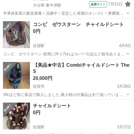
7月21日
提携サイト
大分県 東中津駅
半導体装置の製造業務！活躍中！安定した長期のオシゴト！寮費無料
★赴任旅費会社負担◎20代～40代の男性活躍中★未経験活躍中！高時
大分
中津市
東中津駅
その他
コンビ ゼウスターン チャイルドシート
給1,500円！《大分県中津市》 人気の工場のお仕事 ◇半導体装置内部
0円
のシート製造◇ ＊クリー...
佐賀駅
4月4日
コンビ ゼウスターン 使用に伴う汚れはカバー欠品など相当ありま
す。ご了承の上お引き取りください。 引き渡しは土日のみ対応してい
佐賀
佐賀市
佐賀駅
ベビー用品
コンビ
【美品★中古】Combiチャイルドシート The
ます。
S
20,000円
佐賀市
3月29日
3年ほど前に新品で購入しました 購入時の付属品は全て揃っています
ので、2枚目以降で確認ください ペット無し、喫煙者無し。 座面等、
佐賀
佐賀市
ベビー用品
インナー
チャイルドシート
洗濯可能部分はホームクリーニング済で、自宅保管しています。 新生
0円
児用インナークッショ...
佐賀駅
3月27日