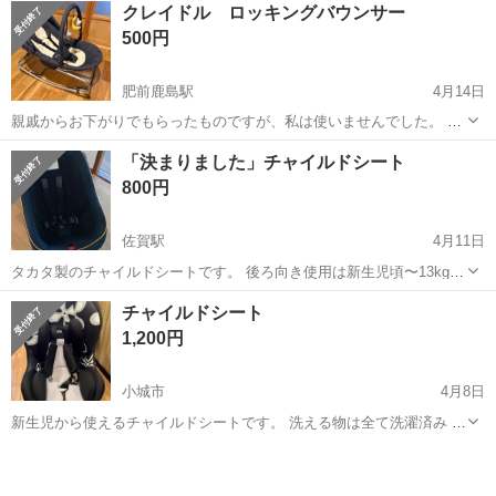
佐賀
杵島郡
肥前白石駅
ベビー用品
Aprica
クレイドル ロッキングバウンサー
だける方にご購入いただけましたら幸いです。 中古品にご理解いただ
500円
ける方、子育てご準備中の方など...
肥前鹿島駅
4月14日
親戚からお下がりでもらったものですが、私は使いませんでした。 比
較的キレイです。 (写真3枚目)ネジカバーが片方外れていますが、使用
佐賀
鹿島市
肥前鹿島駅
ベビー用品
クレイドル
「決まりました」チャイルドシート
には問題ありません。 しかし、そのためかバーの上げ下ろしが少しゆ
800円
るい？感じがします。 中...
佐賀駅
4月11日
タカタ製のチャイルドシートです。 後ろ向き使用は新生児頃〜13kg、
前向き使用は9〜18kgまで対応しています。 佐賀市内で直接お渡し希
佐賀
佐賀市
佐賀駅
ベビー用品
新生児
チャイルドシート
望です。 日時はご相談ください。
1,200円
小城市
4月8日
新生児から使えるチャイルドシートです。 洗える物は全て洗濯済み お
取引早い方優先
佐賀
小城市
ベビー用品
新生児