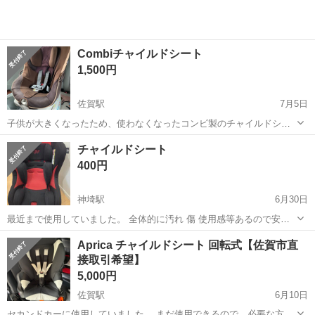
Combiチャイルドシート
1,500円
佐賀駅
7月5日
子供が大きくなったため、使わなくなったコンビ製のチャイルドシー
トを譲ります。 動作が問題なく、使用感がまだまだあります。 体重：
佐賀
佐賀市
佐賀駅
ベビー用品
チャイルドシート
新生児から18kgまで(4歳頃)長く使えます。
400円
神埼駅
6月30日
最近まで使用していました。 全体的に汚れ 傷 使用感等あるので安価
なお値段でのお譲りですm(_ _)mご理解ある方のみ取り引きお願いしま
佐賀
神埼市
神埼駅
ベビー用品
Aprica チャイルドシート 回転式【佐賀市直
す🙏
接取引希望】
5,000円
佐賀駅
6月10日
セカンドカーに使用していました。 まだ使用できるので、必要な方に