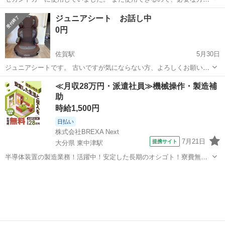
届きますように。 - ブランド: Aprica - カラー: ブラック・レッド - 機
佐賀
佐賀市
佐賀駅
ベビー用品
Aprica
ジュニアシート お話し中
能: 回転式シート
0円
佐賀駅
5月30日
ジュニアシートです。 古いですが気にならない方、よろしくお願い致
します。佐賀市若楠の自宅に取りに来ていただける方、よろしくお願
佐賀
佐賀市
佐賀駅
ベビー用品
≪月収28万円・派遣社員≫機械操作・製造補
い致します。
助
時給1,500円
日払い
株式会社BREXA Next
7月21日
提携サイト
大分県 東中津駅
半導体装置の製造業務！活躍中！安定した長期のオシゴト！寮費無料
★赴任旅費会社負担◎20代～40代の男性活躍中★未経験活躍中！高時
大分
中津市
東中津駅
その他
給1,500円！《大分県中津市》 人気の工場のお仕事 ◇半導体装置内部
のシート製造◇ ＊クリー...