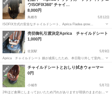
費:一部支給 上限15,000円(1日辺りの上限は500円/日) 公共交通...
ウISOFIX360° チャイ…
8,000円
鳥栖市
5月12日
ISOFIX方式の安全なチャイルドシート、Aprica Fladea grow
ISOFIX360シリーズ。 フラウディアグロウ ブラックシェール - ブラ
佐賀
鳥栖市
ベビー用品
ISOFIX
売切御礼引渡決定Aprica チャイルドシート
ンド: Aprica - モデル: Fladea grow ISO...
1,000円
佐賀駅
5月9日
Aprica チャイルドシート 娘が成長したため、本日取り外して室内管
理しています。 使用感ありますが、本日まで問題なく使用していまし
佐賀
佐賀市
佐賀駅
ベビー用品
Aprica
チャイルドシートとおしり拭きウォーマー
た。まだまだ使用可能です。 あくまで中古です。神経質な方は購入を
0円
お控えください。また、...
小城市
5月7日
2年ほど倉庫にしまっておいたため汚れがありますが現状のままのお渡
しになります。 新生児期に使える頭のパーツなどは紛失しておりま
佐賀
小城市
ベビー用品
フラディア
す。 説明書 アップリカ フラディア https://www.aprica.jp/system...