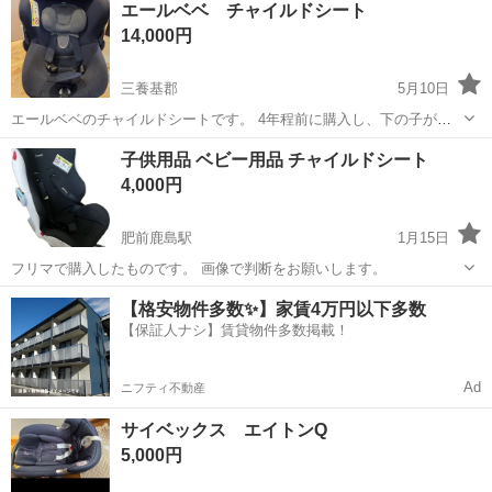
エールベベ チャイルドシート
14,000円
三養基郡
5月10日
エールベベのチャイルドシートです。 4年程前に購入し、下の子が最
近まで使っていました。 ISOFIX対応 ⚠️新生児用のママの手クッショ
佐賀
三養基郡
ベビー用品
エールベベ
子供用品 ベビー用品 チャイルドシート
ンはなくしてしまいました。 洗濯できるものは洗濯していますが、あ
4,000円
くまで中古品ですのでご理...
肥前鹿島駅
1月15日
フリマで購入したものです。 画像で判断をお願いします。
佐賀
肥前鹿島駅
ベビー用品
用品
【格安物件多数✨】家賃4万円以下多数
【保証人ナシ】賃貸物件多数掲載！
Ad
ニフティ不動産
サイベックス エイトンQ
5,000円