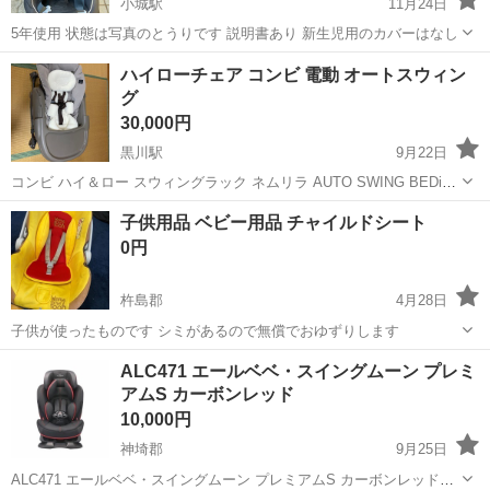
小城駅
11月24日
5年使用 状態は写真のとうりです 説明書あり 新生児用のカバーはなし
佐賀
小城市
小城駅
ベビー用品
コンビ
ハイローチェア コンビ 電動 オートスウィン
グ
30,000円
黒川駅
9月22日
コンビ ハイ＆ロー スウィングラック ネムリラ AUTO SWING BEDi
EG シリーズ ハイローチェアの電動です。 おやすみドームは付いてお
佐賀
西松浦郡
黒川駅
ベビー用品
ハイローチェア
子供用品 ベビー用品 チャイルドシート
りませんが、ドーム取り付け口はあるので 別でご準備いただければ使
0円
用可能です...
杵島郡
4月28日
子供が使ったものです シミがあるので無償でおゆずりします
佐賀
杵島郡
ベビー用品
用品
ALC471 エールベベ・スイングムーン プレミ
アムS カーボンレッド
10,000円
神埼郡
9月25日
ALC471 エールベベ・スイングムーン プレミアムS カーボンレッドに