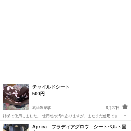
イプです。 使用期間は短いので美品だとは思いますが、あくまでも個
佐賀
唐津市
浜崎駅
ベビー用品
ジョイー
人主観です。 ノークレームノーリターンでお願い致します。
チャイルドシート
500円
武雄温泉駅
6月27日
姉弟で使用しました。 使用感や汚れありますが、まだまだ使用できま
す。 このままの状態でのお渡しになります。 どなたか使って頂けたら
佐賀
武雄市
武雄温泉駅
ベビー用品
Aprica フラディアグロウ シートベルト固
嬉しいです。 よろしくお願いいたしますm(_ _)m