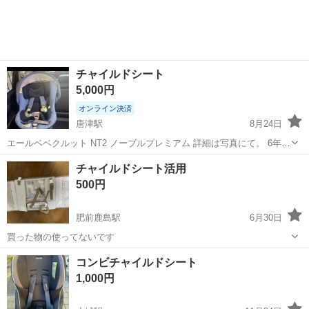
チャイルドシート
5,000円
オンライン決済
唐津駅
8月24日
エールベベクルット NT2 ノーブルプレミアム 詳細は写真にて。 6年前
に購入したものです。 子供3人とも使ってきました。 美品とは行きま
佐賀
唐津市
唐津駅
ベビー用品
エールベベクルット
チャイルドシート活用
せんが問題なく使えます。 安くて機能性を求めてる方にぴったりで
500円
す。
肥前鹿島駅
6月30日
買った物の使ってないです
佐賀
鹿島市
肥前鹿島駅
ベビー用品
コンビチャイルドシート
1,000円