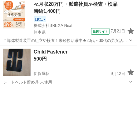
≪月収28万円・派遣社員≫検査・検品
時給1,400円
日払い
株式会社BREXA Next
7月21日
提携サイト
熊本県
半導体製造装置の組立や検査！未経験活躍中★20代～30代の男女活躍
中★ワンルーム寮完備！赴任旅費会社負担！マイカー通勤OK！無料駐
熊本
その他
Child Fastener
車場あり！正社員登用あり！《熊本県菊池郡大津町》 人気の工場のお
500円
仕事 ◇半導体製造装置の組立...
伊賀屋駅
9月12日
シートベルト留め具 未使用
佐賀
佐賀市
伊賀屋駅
ベビー用品
シートベルト