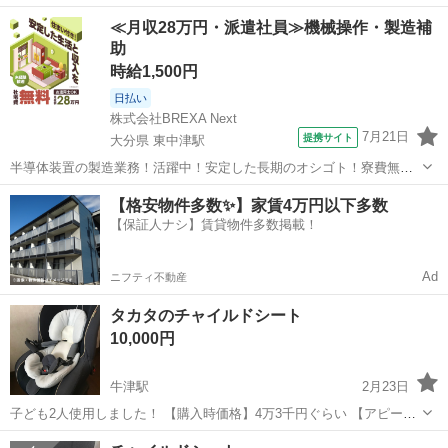
なります。 ３年くらい使いましたが、子供が大きくなって使わなくな
佐賀
神埼郡
ベビー用品
エールベベ
≪月収28万円・派遣社員≫機械操作・製造補
った為出品します。 程度については使用感はどうしてもありますが綺
助
麗な方かなと思います。 ...
時給1,500円
日払い
株式会社BREXA Next
7月21日
提携サイト
大分県 東中津駅
半導体装置の製造業務！活躍中！安定した長期のオシゴト！寮費無料
★赴任旅費会社負担◎20代～40代の男性活躍中★未経験活躍中！高時
大分
中津市
東中津駅
その他
【格安物件多数✨】家賃4万円以下多数
給1,500円！《大分県中津市》 人気の工場のお仕事 ◇半導体装置内部
【保証人ナシ】賃貸物件多数掲載！
のシート製造◇ ＊クリー...
Ad
ニフティ不動産
タカタのチャイルドシート
10,000円
牛津駅
2月23日
子ども2人使用しました！ 【購入時価格】4万3千円ぐらい 【アピール
ポイント】 チャイルドシートブランド。 ２人使用しましたので肩ベル
佐賀
小城市
牛津駅
ベビー用品
ポイント