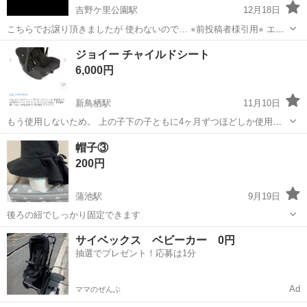
吉野ケ里公園駅
12月18日
こちらでお譲り頂きましたが 使わないので… ⭐︎前投稿者様引用⭐︎ エイ
トン Q（ミッドナイトブルー） ブランド：サイベックス 数多くの賞を
佐賀
神埼郡
吉野ケ里公園駅
ベビー用品
サイベックス
ジョイー チャイルドシート
獲得してきたサイベックスの新生児用ベビーシートATON（エイトン）
6,000円
シリーズに、AT...
新鳥栖駅
11月10日
もう使用しないため。 上の子下の子ともに4ヶ月ずつほどしか使用し
てません。
佐賀
佐賀市
新鳥栖駅
ベビー用品
ジョイー
帽子③
200円
蒲池駅
9月19日
後ろの紐でしっかり固定できます
佐賀
佐賀市
蒲池駅
ベビー用品
サイベックス ベビーカー 0円
抽選でプレゼント！応募は1分
Ad
ママのぜんぶ