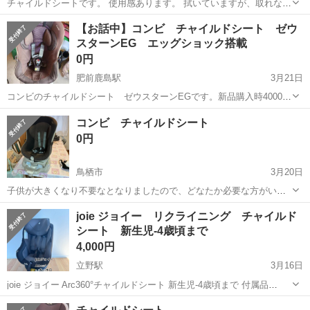
チャイルドシートです。 使用感あります。 拭いていますが、取れない
汚れなどあります。 ご理解の上お取引きお願いいたします。
佐賀
佐賀市
佐賀駅
ベビー用品
汚れ
【お話中】コンビ チャイルドシート ゼウ
スターンEG エッグショック搭載
0円
肥前鹿島駅
3月21日
コンビのチャイルドシート ゼウスターンEGです。新品購入時40000
円程でした。 新生児(体重2.5kg以上かつ在胎週37週以上)〜9kg未満は
佐賀
嬉野市
肥前鹿島駅
ベビー用品
コンビ
コンビ チャイルドシート
くるりと回して、後ろ向きで、 その後は前に前向きで子どもを乗せら
0円
れます。 3...
鳥栖市
3月20日
子供が大きくなり不要なとなりましたので、どなたか必要な方がいら
っしゃればお使いください。 長年使用しておりましたので使用感はあ
佐賀
鳥栖市
ベビー用品
コンビ
joie ジョイー リクライニング チャイルド
りますが、まだまだ使えると思います。
シート 新生児-4歳頃まで
4,000円
立野駅
3月16日
joie ジョイー Arc360°チャイルドシート 新生児-4歳頃まで 付属品
ISOFIXガード 本体 日焼けキャノピー 取説なし 新生児頃使うサイズ調
佐賀
三養基郡
立野駅
ベビー用品
ジョイー