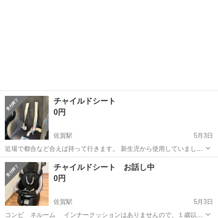
チャイルドシート
0円
佐賀駅
5月3日
近場で都合など合えば持って行きます。 新生児から使用していまし
た。
佐賀
佐賀市
佐賀駅
ベビー用品
近場
チャイルドシート お話し中
0円
佐賀駅
5月3日
コンビ ネルーム インナークッションはありませんので、１歳以降