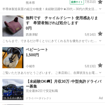
7月21日
提携サイト
熊本県
半導体製造装置の組立や検査！未経験活躍中★20代～30代の男女活躍
中★ワンルーム寮完備！赴任旅費会社負担！マイカー通勤OK！無料駐
熊本
その他
無料です チャイルドシート 使用感ありま
車場あり！正社員登用あり！《熊本県菊池郡大津町》 人気の工場のお
す 希望者無ければ処分します
仕事 ◇半導体製造装置の組立...
0円
西唐津駅
5月14日
こちらまで、できるだけ早くとりにきてくれる方を優先させていただ
きます。 よろしくおねがいします。
佐賀
唐津市
西唐津駅
ベビー用品
ベビーシート
1,500円
小城市
5月13日
ご覧いただきありがとうございます。 ご来店前に、在庫状況をお電話
またはメッセージにてご確認ください 他にも多数出品しておりま
佐賀
小城市
ベビー用品
店頭
【未経験OK🚚】月収30万↑中型免許ドライバ
す。 ぜひご覧くださいませ。 ↓ ↓ ↓ ↓ ↓ ↓ https://jmty....
ー募集
完全週休2日で安定転職
Ad
ドライバーダイレクト