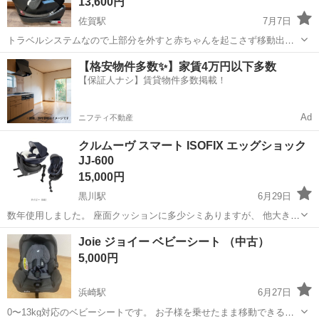
13,600円
佐賀駅
7月7日
トラベルシステムなので上部分を外すと赤ちゃんを起こさず移動出来
るのでとても便利です！ サイベックスのチャイルドシート エイトンと
佐賀
佐賀市
佐賀駅
ベビー用品
サイベックス
【格安物件多数✨】家賃4万円以下多数
ベースのセットになります。純正ではありませんがベビー用インナー
【保証人ナシ】賃貸物件多数掲載！
もお付けします！取り扱い説明書付...
Ad
ニフティ不動産
クルムーヴ スマート ISOFIX エッグショック
JJ-600
15,000円
黒川駅
6月29日
数年使用しました。 座面クッションに多少シミありますが、 他大きな
目立つ汚れはありません。 問題なく使用できます。 子供が使用したも
佐賀
西松浦郡
黒川駅
ベビー用品
Joie ジョイー ベビーシート （中古）
のなので、中古品ということをご理解ください。 クッションやカバー
5,000円
取り外し、 全てホームクリ...
浜崎駅
6月27日
0〜13kg対応のベビーシートです。 お子様を乗せたまま移動できるタ