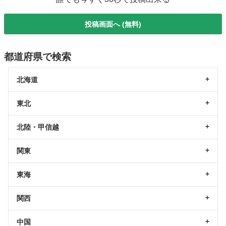
投稿画面へ (無料)
都道府県で検索
北海道
東北
北陸・甲信越
関東
東海
関西
中国