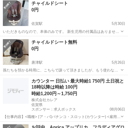
チャイルドシート
0円
佐賀駅
5月30日
いただきものなので、本体のみです。 新生児用の付属品はありませ
ん。 カバーは自宅で洗濯しております。 佐賀市若楠の自宅まで取りに
佐賀
佐賀市
佐賀駅
ベビー用品
チャイルドシート無料
来ていただけるかた、よろしくお願い致します。
0円
唐津駅
5月26日
孫たちを預かる時用に、こちらで譲って頂きましたが、もう使わない
ので出品します。 だいぶ古いタイプだと思いますが、重宝しました。
佐賀
唐津市
唐津駅
ベビー用品
無料
カウンター 日払い 最大時給1 750円 土日祝と
汚れや使用感はあります。 お取引き場所は唐津市内のスーパー駐車場
18時以降は時給 100円
などでお願いします。スーパーモ...
時給1,200円～1,750円
株式会社カレア
佐賀県
スポンサー：求人ボックス
08月06日
【仕事内容】<職種> [ア・パ]パチンコ・スロット(カウンター) <雇用形
態> アルバイト・パート <給与> [ア・パ]時給1,200円～1,750円 交通
アルバイト・パート
お話中 Aprica アップリカ フラディアグロ