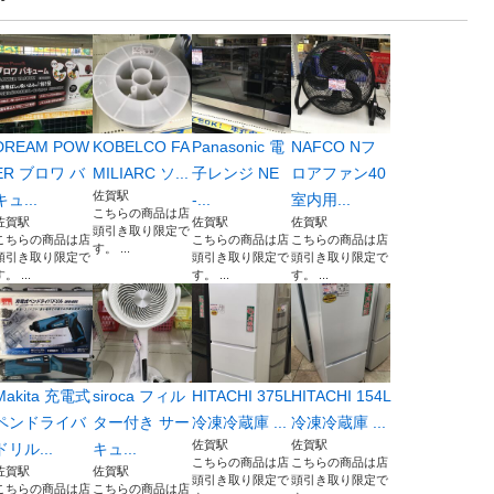
DREAM POW
KOBELCO FA
Panasonic 電
NAFCO Nフ
ER ブロワ バ
MILIARC ソ...
子レンジ NE
ロアファン40
佐賀駅
キュ...
-...
室内用...
こちらの商品は店
佐賀駅
佐賀駅
佐賀駅
頭引き取り限定で
こちらの商品は店
こちらの商品は店
こちらの商品は店
す。 ...
頭引き取り限定で
頭引き取り限定で
頭引き取り限定で
。 ...
す。 ...
す。 ...
Makita 充電式
siroca フィル
HITACHI 375L
HITACHI 154L
ペンドライバ
ター付き サー
冷凍冷蔵庫 ...
冷凍冷蔵庫 ...
佐賀駅
佐賀駅
ドリル...
キュ...
こちらの商品は店
こちらの商品は店
佐賀駅
佐賀駅
頭引き取り限定で
頭引き取り限定で
こちらの商品は店
こちらの商品は店