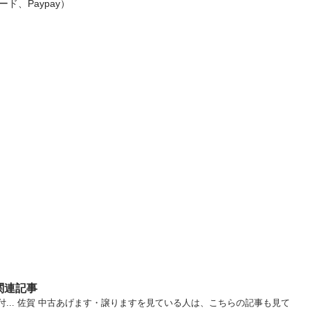
y）								
関連記事
付... 佐賀 中古あげます・譲りますを見ている人は、こちらの記事も見て