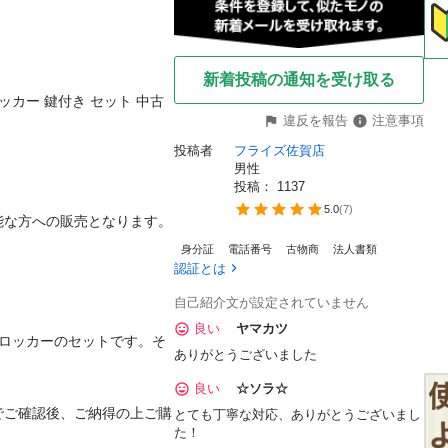
新着投稿の通知を受け取る
き セット 中古								
違反を報告
注意事項
投稿者
フライズ佐賀店
男性
投稿： 
1137
5.0
(
7
)
売となります。								
身分証
電話番号
古物商
法人書類
認証とは
自己紹介文が設定されていません
良い
ヤマカツ
弾ロッカーのセットです。そ
ありがとうございました
良い
☆ソラ☆
でご確認後、ご納得の上ご購
とても丁寧な対応、ありがとうございまし
た！