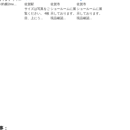
が約横2mx...
佐賀駅
佐賀市
佐賀市
サイズは写真をご
ショールームに展
ショールームに展
覧ください。 4枚
示しております。
示しております。
目、上にう...
現品確認...
現品確認...
事：