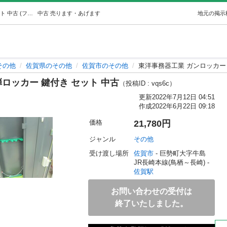
東洋事務器工業 ガンロッカー 装弾ロッカー 鍵付き セット 中古 (フライズ佐賀店) 佐賀のその他の中古あげます・譲ります｜ジモティーで不用品の処分
中古
売ります・あげます
地元の掲示
その他
佐賀県のその他
佐賀市のその他
東洋事務器工業 ガンロッカー 
ロッカー 鍵付き セット 中古
（投稿ID : vqs6c）
更新
2022年7月12日 04:51
作成
2022年6月22日 09:18
価格
21,780円
ジャンル
その他
受け渡し場所
佐賀市
 - 巨勢町大字牛島
JR長崎本線(鳥栖～長崎) - 
佐賀駅
お問い合わせの受付は
終了いたしました。