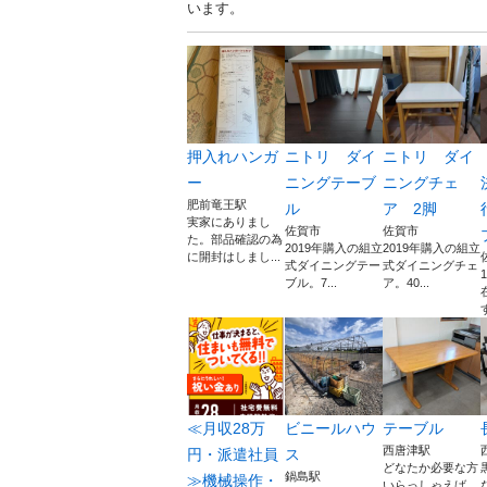
います。
押入れハンガ
ニトリ ダイ
ニトリ ダイ
ー
ニングテーブ
ニングチェ
肥前竜王駅
ル
ア 2脚
実家にありまし
佐賀市
佐賀市
た。部品確認の為
2019年購入の組立
2019年購入の組立
に開封はしまし...
式ダイニングテー
式ダイニングチェ
ブル。7...
ア。40...
≪月収28万
ビニールハウ
テーブル
西唐津駅
円・派遣社員
ス
どなたか必要な方
鍋島駅
≫機械操作・
いらっしゃえば