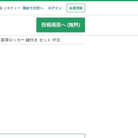
板 ジモティー
初めての方へ
ログイン
会員登録
投稿画面へ (無料)
装弾ロッカー 鍵付き セット 中古