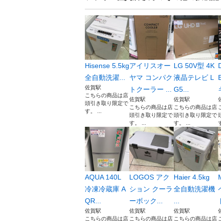
Hisense 5.5kg
アイリスオー
LG 50V型 4K
全自動洗濯...
ヤマ コンパク
液晶テレビ L
佐賀駅
トクーラー ...
G5...
こちらの商品は店
佐賀駅
佐賀駅
頭引き取り限定で
こちらの商品は店
こちらの商品は店
す。 ...
頭引き取り限定で
頭引き取り限定で
す。 ...
す。 ...
す
AQUA 140L
LOGOS アク
Haier 4.5kg
冷凍冷蔵庫 A
ション クーラ
全自動洗濯機
QR...
ーボック...
...
佐賀駅
佐賀駅
佐賀駅
こちらの商品は店
こちらの商品は店
こちらの商品は店