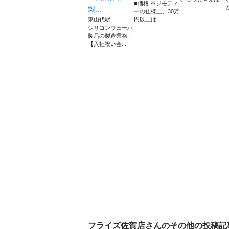
■価格 ※ジモティ
製...
ーの仕様上、30万
東山代駅
円以上は...
シリコンウェーハ
製品の製造業務！
【入社祝い金...
フライズ佐賀店
さんのその他の投稿記