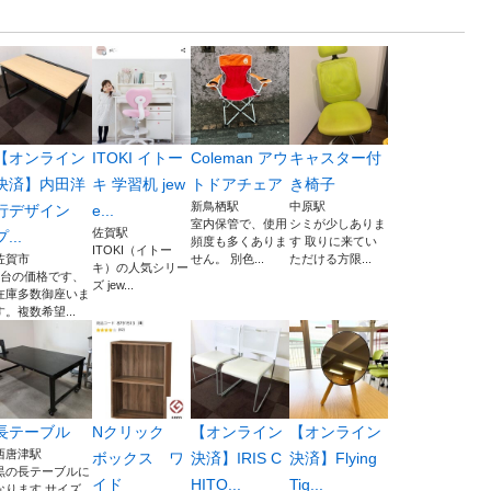
【オンライン
ITOKI イトー
Coleman アウ
キャスター付
決済】内田洋
キ 学習机 jew
トドアチェア
き椅子
新鳥栖駅
中原駅
行デザイン
e...
室内保管で、使用
シミが少しありま
佐賀駅
プ...
頻度も多くありま
す 取りに来てい
ITOKI（イトー
佐賀市
せん。 別色...
ただける方限...
キ）の人気シリー
1台の価格です、
ズ jew...
在庫多数御座いま
す。複数希望...
長テーブル
Nクリック
【オンライン
【オンライン
西唐津駅
ボックス ワ
決済】IRIS C
決済】Flying
黒の長テーブルに
イド
HITO...
Tig...
なります サイズ