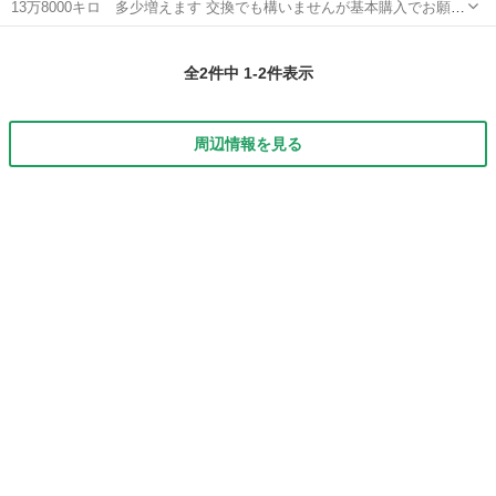
13万8000キロ 多少増えます 交換でも構いませんが基本購入でお願い
します 車検取り直したので満タンです。 ライト死んでたので程度のい
佐賀
伊万里市
伊万里駅
エブリイ
エブリィワゴン
いライトに交換、その際インナーブラック塗装。マットのザラザラの
全2件中 1-2件表示
塗料でかっこよく仕上...
周辺情報を見る