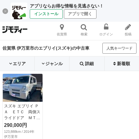
アプリならお得な情報を見逃さない！
インストール
アプリで開く
佐賀県
検索
ログイン
投稿
佐賀県 伊万里市のエブリイ(スズキ)の中古車
人気キーワード
エリア
ジャンル
詳細
新着順
スズキ エブリイ Ｐ
Ａ ＥＴＣ 両側ス
ライドドア ＭＴ
衝突安全ボディ エ
290,000円
アコン パワーステ
123,888km / 2014年
アリング （検10.3）
伊万里市