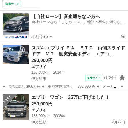
提携サイト
【自社ローン】審査通らない方へ
自社ローンなら「じしゃロン」。他社の審査に通らなか
った方も
Ad
株式会社IDOM
スズキ エブリイ ＰＡ ＥＴＣ 両側スライド
ドア ＭＴ 衝突安全ボディ エアコ…
290,000円
エブリイ
123,888km
2014年
7月24日
提携サイト
伊万里市
■ 支払総額: 39.6万円 ■ 車両本体価格： 290,000 円 ■ メーカー
名： スズキ ■ 車種名： エブリイ ■ グレード名： ＰＡ ＥＴ
佐賀
伊万里市
エブリイ
エブリーワゴン 25万に下げました！
Ｃ 両側スライドドア ＭＴ 衝突安全ボディ エアコン パワース
250,000円
テアリング ...
エブリイ
138,000km
2008年
伊万里駅
12月22日