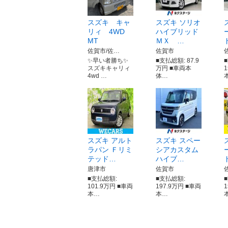
スズキ キャ
スズキ ソリオ
リィ 4WD
ハイブリッド
MT
ＭＸ …
佐賀市/佐…
佐賀市
✨早い者勝ち✨
■支払総額: 87.9
スズキキャリィ
万円 ■車両本
4wd …
体…
スズキ アルト
スズキ スペー
ラパン Ｆリミ
シアカスタム
テッド…
ハイブ…
唐津市
佐賀市
■支払総額:
■支払総額:
101.9万円 ■車両
197.9万円 ■車両
本…
本…