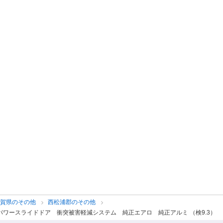
佐賀県のその他
西松浦郡のその他
パワースライドドア 衝突被害軽減システム 純正エアロ 純正アルミ （検9.3）