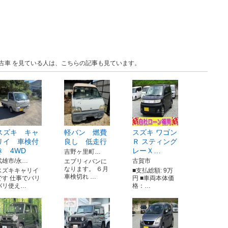
 中古車 を見ている人は、こちらの記事も見ています。
スズキ キャ
軽バン 燃費
スズキ ワゴン
リイ 車検付
良し 低走行
Ｒ スティング
き 4WD
レーＸ…
吉野ヶ里町…
武雄市/永…
古賀市
エブリィバンに
なります。 ６月
スズキキャリイ
■支払総額: 9万
車検切れ …
です 仕事でバリ
円 ■車両本体価
バリ使え…
格：…