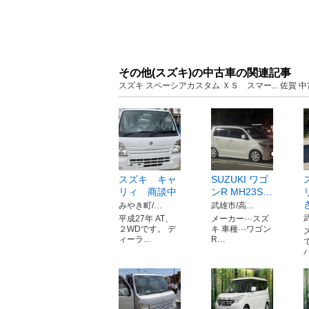
その他(スズキ)の中古車の関連記事
スズキ スペーシアカスタム ＸＳ スマー... 佐賀
スズキ キャ
SUZUKI ワゴ
リィ 商談中
ンR MH23S…
みやき町/…
武雄市/高…
平成27年 AT、
メーカー···スズ
２WDです。 デ
キ 車種···ワゴン
ィーラ…
R…