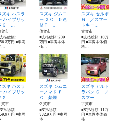
スズキ ハスラ
スズキ ジムニ
スズキ セルボ
ー ハイブリッ
ー ＸＣ ５速
Ｇ ／スマー
ドＧ …
ＭＴ …
トキー…
佐賀市
佐賀市
古賀市
■支払総額:
■支払総額: 209
■支払総額: 10万
156.3万円 ■車両
万円 ■車両本体
円 ■車両本体価
本…
価…
格…
スズキ ハスラ
スズキ ジムニ
スズキ アルト
ー ハイブリッ
ーノマド Ｆ
ラパン Ｇ ／
ドＧ …
Ｃ 禁煙…
スマー…
佐賀市
佐賀市
古賀市
■支払総額:
■支払総額:
■支払総額: 11万
159.9万円 ■車両
332.9万円 ■車両
円 ■車両本体価
本…
本…
格…