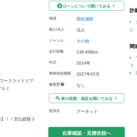
ローンについて聞いてみる
詐
地域
西松浦郡
に
個人/法人
法人
ジャンル
その他
関
走行距離
138,499km
年式
2014年
う
車検有効期限
2027年03月
パワースライドドア
修復歴
なし
アルミ
車の状態・保証を聞いてみる
提供元
グーネット
示】！！支払総額３
在庫確認・見積依頼へ