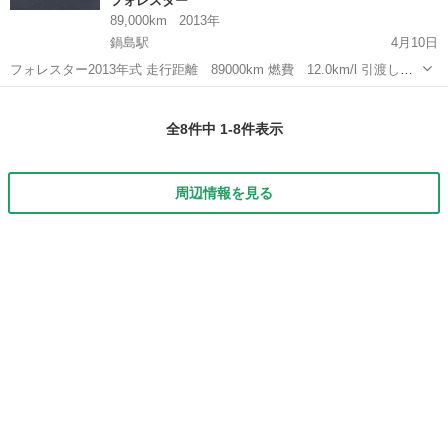
フォレスター
89,000km
2013年
鍋島駅
4月10日
フォレスター2013年式 走行距離 89000km 燃費 12.0km/l 引渡し際
はガソリン満タンでお渡しいたします！ 早い者勝ちです多少の値下げ
佐賀
佐賀市
鍋島駅
フォレスター
走行距離
交渉可能です。
全8件中 1-8件表示
周辺情報を見る