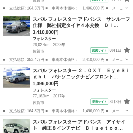
佐賀市
■ 支払総額: 164.3万円 ■ 車両本体価格： 1,496,000 円 ■ メーカ
ー名： スバル ■ 車種名： フォレスター ■ グレード名： ２．
佐賀
佐賀市
フォレスター
スバル フォレスター アドバンス サンルーフ
０ＸＴ ＥｙｅＳｉｇｈｔ パナソニックナビ／フロントカメラ／左
仕様 弊社指定タイヤ４本交換 ＤＩ…
サイドカ...
3,410,000円
フォレスター
26,027km
2023年
8月1日
提携サイト
佐賀市
■ 支払総額: 353.4万円 ■ 車両本体価格： 3,410,000 円 ■ メーカ
ー名： スバル ■ 車種名： フォレスター ■ グレード名： アド
佐賀
佐賀市
フォレスター
スバル フォレスター ２．０ＸＴ ＥｙｅＳｉ
バンス サンルーフ仕様 弊社指定タイヤ４本交換 ＤＩＡＴＯＮサ
ｇｈｔ パナソニックナビ／フロント…
ウンドナ...
1,496,000円
フォレスター
77,182km
2017年
8月3日
提携サイト
佐賀市
■ 支払総額: 164.3万円 ■ 車両本体価格： 1,496,000 円 ■ メーカ
ー名： スバル ■ 車種名： フォレスター ■ グレード名： ２．
佐賀
佐賀市
フォレスター
スバル フォレスター アドバンス アイサイ
０ＸＴ ＥｙｅＳｉｇｈｔ パナソニックナビ／フロントカメラ／左
ト 純正８インチナビ Ｂｌｕｅｔｏｏ…
サイドカ...