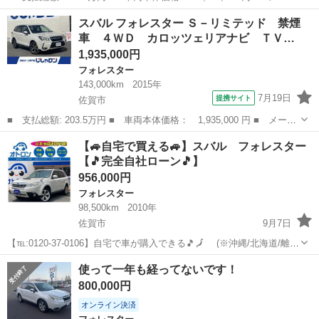
ー名： スバル ■ 車種名： フォレスター ■ グレード名： アド
佐賀
佐賀市
フォレスター
スバル フォレスター Ｓ－リミテッド 禁煙
バンス ＥｙｅＳｉｇｈｔ 弊社指定タイヤ４本交換 カロッツェリ
車 ４ＷＤ カロッツェリアナビ ＴＶ…
アナビ／...
1,935,000円
フォレスター
143,000km
2015年
7月19日
提携サイト
佐賀市
■ 支払総額: 203.5万円 ■ 車両本体価格： 1,935,000 円 ■ メーカ
ー名： スバル ■ 車種名： フォレスター ■ グレード名： Ｓ－
佐賀
佐賀市
フォレスター
【🚙自宅で買える🚙】スバル フォレスター
リミテッド 禁煙車 ４ＷＤ カロッツェリアナビ ＴＶ ＢＴオー
【🎵完全自社ローン🎵】
ディオ ...
956,000円
フォレスター
98,500km
2010年
佐賀市
9月7日
【℡:0120-37-0106】自宅で車が購入できる🎵🗾 (※沖縄/北海道/離島
除く) 今回のお車の詳細はこちらから↓仮審査も◎
佐賀
佐賀市
フォレスター
オトロン
使って一年も経ってないです！
https://otoron.jp/lists/detail/?carno=032...
800,000円
オンライン決済