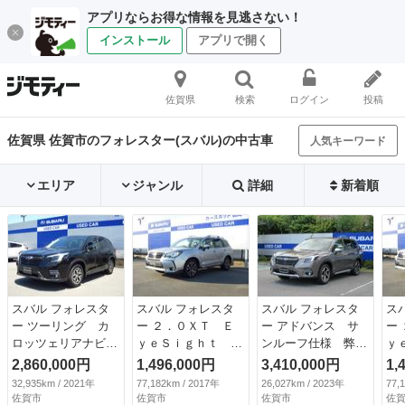
アプリならお得な情報を見逃さない！
インストール
アプリで開く
佐賀県
検索
ログイン
投稿
佐賀県 佐賀市のフォレスター(スバル)の中古車
人気キーワード
エリア
ジャンル
詳細
新着順
スバル フォレスタ
スバル フォレスタ
スバル フォレスタ
ス
ー ツーリング カ
ー ２．０ＸＴ Ｅ
ー アドバンス サ
ー
ロッツェリアナビ／
ｙｅＳｉｇｈｔ パ
ンルーフ仕様 弊社
ｙ
バックカメラ／ＥＴ
ナソニックナビ／フ
指定タイヤ４本交
ナ
2,860,000円
1,496,000円
3,410,000円
1,
Ｃ２．０／プリクラ
ロントカメラ／左サ
換 ＤＩＡＴＯＮサ
ロ
32,935km / 2021年
77,182km / 2017年
26,027km / 2023年
77,
ッシュブレーキ／衝
イドカメラ／バック
ウンドナビ／バック
イ
佐賀市
佐賀市
佐賀市
佐