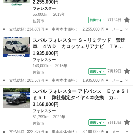
2,255,000円
フォレスター
55,000km
2019年
7月24日
提携サイト
佐賀市
■ 支払総額: 234.8万円 ■ 車両本体価格： 2,255,000 円 ■ メーカ
ー名： スバル ■ 車種名： フォレスター ■ グレード名： アド
佐賀
佐賀市
フォレスター
スバル フォレスター Ｓ－リミテッド 禁煙
バンス アイサイト 純正８インチナビ Ｂｌｕｅｔｏｏｔｈ レー
車 ４ＷＤ カロッツェリアナビ ＴＶ…
ダークル...
1,935,000円
フォレスター
143,000km
2015年
7月19日
提携サイト
佐賀市
■ 支払総額: 203.5万円 ■ 車両本体価格： 1,935,000 円 ■ メーカ
ー名： スバル ■ 車種名： フォレスター ■ グレード名： Ｓ－
佐賀
佐賀市
フォレスター
スバル フォレスター アドバンス ＥｙｅＳｉ
リミテッド 禁煙車 ４ＷＤ カロッツェリアナビ ＴＶ ＢＴオー
ｇｈｔ 弊社指定タイヤ４本交換 カ…
ディオ ...
3,168,000円
フォレスター
51,799km
2022年
7月18日
提携サイト
佐賀市
■ 支払総額: 322.8万円 ■ 車両本体価格： 3,168,000 円 ■ メーカ