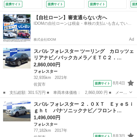
突被害軽減システム
カメラ／ＥＴＣ２．
カメラ／ＥＴＣ２．
カ
提携サイト
提携サイト
提携サイト
提
／全車速追従機能付
０／ドライブレコー
０／プリクラッシュ
０
クルーズコントロー
ダー／プリクラッシ
ブレーキ／衝突被害
ダ
【自社ローン】審査通らない方へ
ル／車線逸脱制御／
ュブレーキ／衝突被
軽減システム／全車
ュ
IDOMの自社ローンは税金・車検の支払いも含んでいる
ＡＴ誤発進抑制制御
害軽減システム／全
速追従機能付クルー
害
ので毎月の支払額は一定
（なし）
車速追従機能付クル
ズコントロール／車
車
ーズコントロール
線逸脱制御／ＡＴ誤
ー
Ad
株式会社IDOM
（なし）
発進抑制制御 （車
（
検整備付）
スバル フォレスター ツーリング カロッツェ
リアナビ／バックカメラ／ＥＴＣ２．…
2,860,000円
フォレスター
32,935km
2021年
8月4日
提携サイト
佐賀市
■ 支払総額: 301.5万円 ■ 車両本体価格： 2,860,000 円 ■ メーカ
ー名： スバル ■ 車種名： フォレスター ■ グレード名： ツー
佐賀
佐賀市
フォレスター
スバル フォレスター ２．０ＸＴ ＥｙｅＳｉ
リング カロッツェリアナビ／バックカメラ／ＥＴＣ２．０／プリク
ｇｈｔ パナソニックナビ／フロント…
ラッシュ...
1,496,000円
フォレスター
77,182km
2017年
8月3日
提携サイト