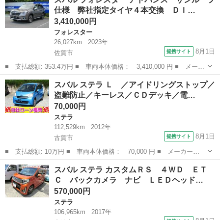
相手） 引き渡しは８月下旬～９月上旬頃の見込みです。 （セ...
仕様 弊社指定タイヤ４本交換 ＤＩ…
3,410,000円
フォレスター
26,027km
2023年
8月1日
提携サイト
佐賀市
■ 支払総額: 353.4万円 ■ 車両本体価格： 3,410,000 円 ■ メーカ
ー名： スバル ■ 車種名： フォレスター ■ グレード名： アド
佐賀
佐賀市
フォレスター
スバル ステラ Ｌ ／アイドリングストップ／
バンス サンルーフ仕様 弊社指定タイヤ４本交換 ＤＩＡＴＯＮサ
盗難防止／キーレス／ＣＤデッキ／電…
ウンドナ...
70,000円
ステラ
112,529km
2012年
8月1日
提携サイト
古賀市
■ 支払総額: 10万円 ■ 車両本体価格： 70,000 円 ■ メーカー
名： スバル ■ 車種名： ステラ ■ グレード名： Ｌ ／アイド
福岡
古賀市
ステラ
スバル ステラ カスタムＲＳ ４ＷＤ ＥＴ
リングストップ／盗難防止／キーレス／ＣＤデッキ／電格ミラー／タ
Ｃ バックカメラ ナビ ＬＥＤヘッド…
イミングチェーン ...
570,000円
ステラ
106,965km
2017年