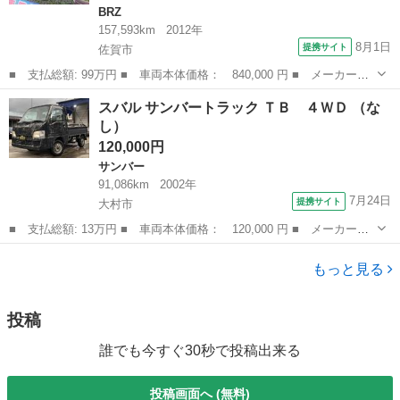
BRZ
157,593km
2012年
8月1日
提携サイト
佐賀市
■ 支払総額: 99万円 ■ 車両本体価格： 840,000 円 ■ メーカー
名： スバル ■ 車種名： ＢＲＺ ■ グレード名： Ｒ ドライブ
佐賀
佐賀市
BRZ
スバル サンバートラック ＴＢ ４ＷＤ （な
レコーダー ＥＴＣ バックカメラ ナビ ＴＶ ＡＴ ＨＩＤ キ
し）
ーレスエントリー...
120,000円
サンバー
91,086km
2002年
7月24日
提携サイト
大村市
■ 支払総額: 13万円 ■ 車両本体価格： 120,000 円 ■ メーカー
名： スバル ■ 車種名： サンバートラック ■ グレード名： Ｔ
長崎
大村市
サンバー
Ｂ ４ＷＤ ■ 排気量： 660cc ■ ドア枚数： 2D ■ ミッション：
もっと見る
...
投稿
誰でも今すぐ30秒で投稿出来る
投稿画面へ (無料)