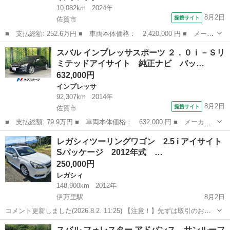
10,082km
2024年
8月2日
提携サイト
佐賀市
■ 支払総額: 252.6万円 ■ 車両本体価格： 2,420,000 円 ■ メーカ
ー名： スバル ■ 車種名： インプレッサ ■ グレード名： Ｓ
佐賀
佐賀市
インプレッサ
スバル インプレッサスポーツ ２．０ｉ－Ｓリ
Ｔ スマートエディション １１．６インチセンタ－ディスプレイ＆
ミテッドアイサイト 純正ナビ バッ…
インフォテ...
632,000円
インプレッサ
92,307km
2014年
8月2日
提携サイト
佐賀市
■ 支払総額: 79.9万円 ■ 車両本体価格： 632,000 円 ■ メーカー
名： スバル ■ 車種名： インプレッサスポーツ ■ グレード
佐賀
佐賀市
インプレッサ
レガシィツーリングワゴン 2.5 i アイサイト
名： ２．０ｉ－Ｓリミテッドアイサイト 純正ナビ バックカメ
Sパッケージ 2012年式 …
ラ アイサイト レ...
250,000円
レガシィ
148,900km
2012年
伊万里駅
8月2日
コメント更新しました(2026.8.2. 11:25) 【注意！】先ずは取引のお相
手を業者様に限らせて頂きます。 （安心して任せられるお
佐賀
伊万里市
伊万里駅
レガシィ
アイサイト
スバル フォレスター アドバンス サンルーフ