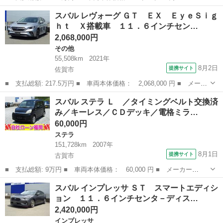
ー名： スバル ■ 車種名： レヴォーグ ■ グレード名： １．６
佐賀
佐賀市
その他
スバル レヴォーグ ＧＴ ＥＸ ＥｙｅＳｉｇ
ＧＴ－Ｓアイサイト 禁煙車 ＳＴＩフルエアロ 純正ＳＤナビ バ
ｈｔ Ｘ搭載車 １１．６インチセン…
ックカメ...
2,068,000円
その他
55,508km
2021年
8月2日
提携サイト
佐賀市
■ 支払総額: 217.5万円 ■ 車両本体価格： 2,068,000 円 ■ メーカ
ー名： スバル ■ 車種名： レヴォーグ ■ グレード名： ＧＴ
佐賀
佐賀市
その他
スバル ステラ Ｌ ／タイミングベルト交換済
ＥＸ ＥｙｅＳｉｇｈｔ Ｘ搭載車 １１．６インチセンタ－ディス
み／キーレス／ＣＤデッキ／電格ミラ…
プレイ＆...
60,000円
ステラ
151,728km
2007年
8月1日
提携サイト
古賀市
■ 支払総額: 9万円 ■ 車両本体価格： 60,000 円 ■ メーカー
名： スバル ■ 車種名： ステラ ■ グレード名： Ｌ ／タイミ
福岡
古賀市
ステラ
スバル インプレッサ ＳＴ スマートエディシ
ングベルト交換済み／キーレス／ＣＤデッキ／電格ミラー ■ 排気
ョン １１．６インチセンタ－ディス…
量： 660cc ■...
2,420,000円
インプレッサ