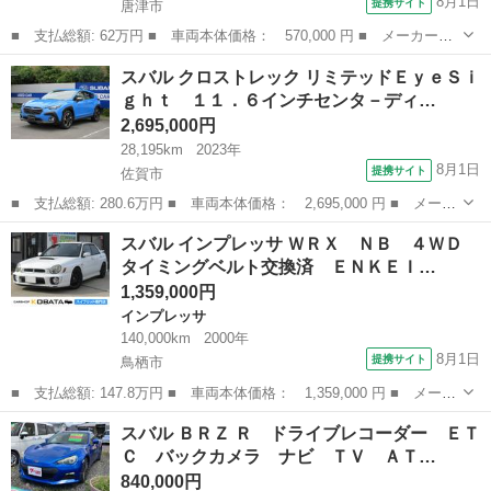
8月1日
提携サイト
唐津市
■ 支払総額: 62万円 ■ 車両本体価格： 570,000 円 ■ メーカー
名： スバル ■ 車種名： ステラ ■ グレード名： カスタムＲ
佐賀
唐津市
ステラ
スバル クロストレック リミテッドＥｙｅＳｉ
Ｓ ４ＷＤ ＥＴＣ バックカメラ ナビ ＬＥＤヘッドランプ ス
ｇｈｔ １１．６インチセンタ－ディ…
マートキー アイド...
2,695,000円
28,195km
2023年
8月1日
提携サイト
佐賀市
■ 支払総額: 280.6万円 ■ 車両本体価格： 2,695,000 円 ■ メーカ
ー名： スバル ■ 車種名： クロストレック ■ グレード名： リ
佐賀
佐賀市
スバル
スバル インプレッサ ＷＲＸ ＮＢ ４ＷＤ
ミテッドＥｙｅＳｉｇｈｔ １１．６インチセンタ－ディスプレイ＆
タイミングベルト交換済 ＥＮＫＥＩ…
インフォ...
1,359,000円
インプレッサ
140,000km
2000年
8月1日
提携サイト
鳥栖市
■ 支払総額: 147.8万円 ■ 車両本体価格： 1,359,000 円 ■ メーカ
ー名： スバル ■ 車種名： インプレッサ ■ グレード名： ＷＲ
佐賀
鳥栖市
インプレッサ
スバル ＢＲＺ Ｒ ドライブレコーダー ＥＴ
Ｘ ＮＢ ４ＷＤ タイミングベルト交換済 ＥＮＫＥＩ１７ＡＷ
Ｃ バックカメラ ナビ ＴＶ ＡＴ…
テイン車...
840,000円