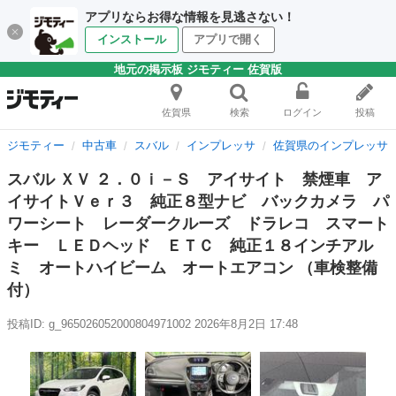
アプリならお得な情報を見逃さない！
インストール
アプリで開く
地元の掲示板 ジモティー 佐賀版
佐賀県
検索
ログイン
投稿
ジモティー
中古車
スバル
インプレッサ
佐賀県のインプレッサ
スバル ＸＶ ２．０ｉ－Ｓ アイサイト 禁煙車 ア
イサイトＶｅｒ３ 純正８型ナビ バックカメラ パ
ワーシート レーダークルーズ ドラレコ スマート
キー ＬＥＤヘッド ＥＴＣ 純正１８インチアル
ミ オートハイビーム オートエアコン （車検整備
付）
投稿ID: g_965026052000804971002
2026年8月2日 17:48