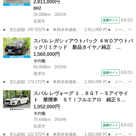
2,811,000円
BRZ
20,000km
2021年
8月3日
提携サイト
佐賀市
■ 支払総額: 297.9万円 ■ 車両本体価格： 2,811,000 円 ■ メーカ
ー名： スバル ■ 車種名： ＢＲＺ ■ グレード名： Ｓ 保証書
佐賀
佐賀市
BRZ
スバル レガシィアウトバック ４ＷＤアウトバ
／純正 ９インチ ＳＤナビ／シートヒーター／シート ハーフレザ
ックリミテッド 新品タイヤ／純正 …
ー／ドラ...
1,560,000円
その他
56,000km
2015年
8月2日
提携サイト
唐津市
■ 支払総額: 174.2万円 ■ 車両本体価格： 1,560,000 円 ■ メーカ
ー名： スバル ■ 車種名： レガシィアウトバック ■ グレード
佐賀
唐津市
その他
スバル レヴォーグ １．６ＧＴ－Ｓアイサイ
名： ４ＷＤアウトバックリミテッド 新品タイヤ／純正 ＳＤナビ
ト 禁煙車 ＳＴＩフルエアロ 純正Ｓ…
／衝突安全...
1,052,000円
その他
75,646km
2014年
8月2日
提携サイト
佐賀市
■ 支払総額: 122.9万円 ■ 車両本体価格： 1,052,000 円 ■ メーカ