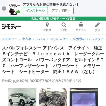
アプリならお得な情報を見逃さない！
インストール
アプリで開く
地元の掲示板 ジモティー 佐賀版
佐賀県
検索
ログイン
投稿
ジモティー
中古車
スバル
フォレスター
佐賀県のフォレスター
スバル フォレスター アドバンス アイサイト 純正
８インチナビ Ｂｌｕｅｔｏｏｔｈ レーダークルー
ズコントロール パワーバックドア ビルトインＥＴ
Ｃ ハーフレザーシート パワーシート メモリー
シート シートヒーター 純正１８ＡＷ （なし）
投稿ID: g_941026012900507758006
2026年7月24日 12:27