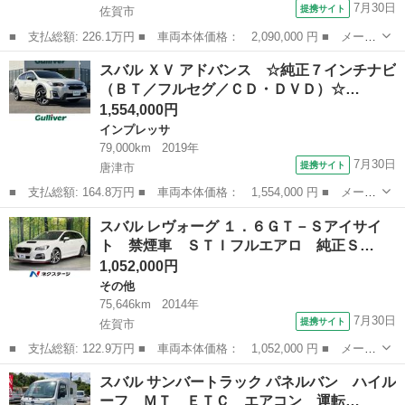
7月30日
提携サイト
佐賀市
■ 支払総額: 226.1万円 ■ 車両本体価格： 2,090,000 円 ■ メーカ
ー名： スバル ■ 車種名： レヴォーグ ■ グレード名： ＧＴ－
佐賀
佐賀市
その他
スバル ＸＶ アドバンス ☆純正７インチナビ
Ｈ ＥＸ ４ＷＤ １１．６インチ純正ナビ バックカメラ アイサ
（ＢＴ／フルセグ／ＣＤ・ＤＶＤ）☆…
イトＸ ...
1,554,000円
インプレッサ
79,000km
2019年
7月30日
提携サイト
唐津市
■ 支払総額: 164.8万円 ■ 車両本体価格： 1,554,000 円 ■ メーカ
ー名： スバル ■ 車種名： ＸＶ ■ グレード名： アドバンス
佐賀
唐津市
インプレッサ
スバル レヴォーグ １．６ＧＴ－Ｓアイサイ
☆純正７インチナビ（ＢＴ／フルセグ／ＣＤ・ＤＶＤ）☆バックカメ
ト 禁煙車 ＳＴＩフルエアロ 純正Ｓ…
ラ☆純正...
1,052,000円
その他
75,646km
2014年
7月30日
提携サイト
佐賀市
■ 支払総額: 122.9万円 ■ 車両本体価格： 1,052,000 円 ■ メーカ
ー名： スバル ■ 車種名： レヴォーグ ■ グレード名： １．６
佐賀
佐賀市
その他
スバル サンバートラック パネルバン ハイル
ＧＴ－Ｓアイサイト 禁煙車 ＳＴＩフルエアロ 純正ＳＤナビ バ
ーフ ＭＴ ＥＴＣ エアコン 運転…
ックカメ...