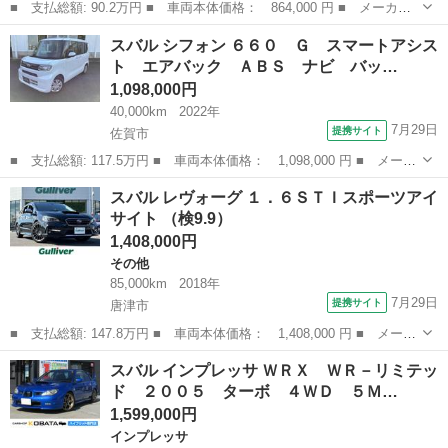
■ 支払総額: 90.2万円 ■ 車両本体価格： 864,000 円 ■ メーカー
名： スバル ■ 車種名： ステラ ■ グレード名： カスタムＲ
佐賀
佐賀市
ステラ
スバル シフォン ６６０ Ｇ スマートアシス
社外ディスプレイオーディオ 純正フロアマット 純正１４インチＡ
ト エアバック ＡＢＳ ナビ バッ…
Ｗ ＬＥＤヘ...
1,098,000円
40,000km
2022年
7月29日
提携サイト
佐賀市
■ 支払総額: 117.5万円 ■ 車両本体価格： 1,098,000 円 ■ メーカ
ー名： スバル ■ 車種名： シフォン ■ グレード名： ６６０
佐賀
佐賀市
スバル
スバル レヴォーグ １．６ＳＴＩスポーツアイ
Ｇ スマートアシスト エアバック ＡＢＳ ナビ バックカメラ
サイト （検9.9）
エアコン...
1,408,000円
その他
85,000km
2018年
7月29日
提携サイト
唐津市
■ 支払総額: 147.8万円 ■ 車両本体価格： 1,408,000 円 ■ メーカ
ー名： スバル ■ 車種名： レヴォーグ ■ グレード名： １．６
佐賀
唐津市
その他
スバル インプレッサ ＷＲＸ ＷＲ－リミテッ
ＳＴＩスポーツアイサイト ■ 排気量： 1600cc ■ ドア枚数： ...
ド ２００５ ターボ ４ＷＤ ５Ｍ…
1,599,000円
インプレッサ