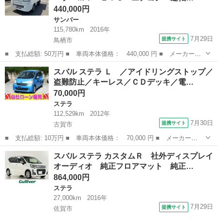
440,000円
サンバー
115,780km
2016年
7月29日
提携サイト
鳥栖市
■ 支払総額: 50万円 ■ 車両本体価格： 440,000 円 ■ メーカー
名： スバル ■ 車種名： サンバートラック ■ グレード名： パ
佐賀
鳥栖市
サンバー
スバル ステラ Ｌ ／アイドリングストップ／
ネルバン ハイルーフ ＭＴ ＥＴＣ エアコン 運転席エアバッ
盗難防止／キーレス／ＣＤデッキ／電…
グ 助手席エアバッ...
70,000円
ステラ
112,529km
2012年
7月30日
提携サイト
古賀市
■ 支払総額: 10万円 ■ 車両本体価格： 70,000 円 ■ メーカー
名： スバル ■ 車種名： ステラ ■ グレード名： Ｌ ／アイド
福岡
古賀市
ステラ
スバル ステラ カスタムＲ 社外ディスプレイ
リングストップ／盗難防止／キーレス／ＣＤデッキ／電格ミラー／タ
オーディオ 純正フロアマット 純正…
イミングチェーン ...
864,000円
ステラ
27,000km
2016年
7月29日
提携サイト
佐賀市