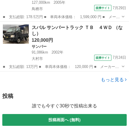
127,000km
2005年
7月29日
提携サイト
鳥栖市
■ 支払総額: 178.5万円 ■ 車両本体価格： 1,599,000 円 ■ メーカ
ー名： スバル ■ 車種名： インプレッサ ■ グレード名： ＷＲ
佐賀
鳥栖市
インプレッサ
スバル サンバートラック ＴＢ ４ＷＤ （な
Ｘ ＷＲ－リミテッド ２００５ ターボ ４ＷＤ ５ＭＴ 社外１
し）
８ＡＷ ...
120,000円
サンバー
91,086km
2002年
7月24日
提携サイト
大村市
■ 支払総額: 13万円 ■ 車両本体価格： 120,000 円 ■ メーカー
名： スバル ■ 車種名： サンバートラック ■ グレード名： Ｔ
長崎
大村市
サンバー
Ｂ ４ＷＤ ■ 排気量： 660cc ■ ドア枚数： 2D ■ ミッション：
もっと見る
...
投稿
誰でも今すぐ30秒で投稿出来る
投稿画面へ (無料)