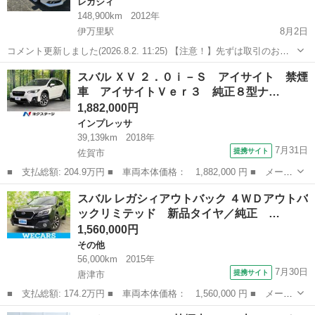
レガシィ
148,900km
2012年
伊万里駅
8月2日
コメント更新しました(2026.8.2. 11:25) 【注意！】先ずは取引のお相
手を業者様に限らせて頂きます。 （安心して任せられるお
佐賀
伊万里市
伊万里駅
レガシィ
アイサイト
スバル ＸＶ ２．０ｉ－Ｓ アイサイト 禁煙
相手） 引き渡しは８月下旬～９月上旬頃の見込みです。 （セ...
車 アイサイトＶｅｒ３ 純正８型ナ…
1,882,000円
インプレッサ
39,139km
2018年
7月31日
提携サイト
佐賀市
■ 支払総額: 204.9万円 ■ 車両本体価格： 1,882,000 円 ■ メーカ
ー名： スバル ■ 車種名： ＸＶ ■ グレード名： ２．０ｉ－
佐賀
佐賀市
インプレッサ
スバル レガシィアウトバック ４ＷＤアウトバ
Ｓ アイサイト 禁煙車 アイサイトＶｅｒ３ 純正８型ナビ バッ
ックリミテッド 新品タイヤ／純正 …
クカメラ ...
1,560,000円
その他
56,000km
2015年
7月30日
提携サイト
唐津市
■ 支払総額: 174.2万円 ■ 車両本体価格： 1,560,000 円 ■ メーカ
ー名： スバル ■ 車種名： レガシィアウトバック ■ グレード
佐賀
唐津市
その他