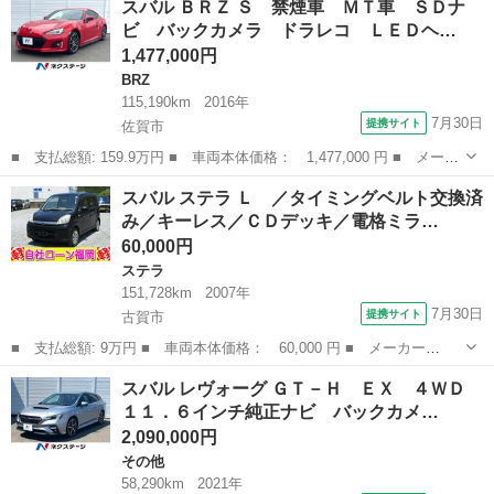
スバル ＢＲＺ Ｓ 禁煙車 ＭＴ車 ＳＤナ
名： ４ＷＤアウトバックリミテッド 新品タイヤ／純正 ＳＤナビ
ビ バックカメラ ドラレコ ＬＥＤヘ…
／衝突安全...
1,477,000円
BRZ
115,190km
2016年
7月30日
提携サイト
佐賀市
■ 支払総額: 159.9万円 ■ 車両本体価格： 1,477,000 円 ■ メーカ
ー名： スバル ■ 車種名： ＢＲＺ ■ グレード名： Ｓ 禁煙
佐賀
佐賀市
BRZ
スバル ステラ Ｌ ／タイミングベルト交換済
車 ＭＴ車 ＳＤナビ バックカメラ ドラレコ ＬＥＤヘッド Ｅ
み／キーレス／ＣＤデッキ／電格ミラ…
ＴＣ クル...
60,000円
ステラ
151,728km
2007年
7月30日
提携サイト
古賀市
■ 支払総額: 9万円 ■ 車両本体価格： 60,000 円 ■ メーカー
名： スバル ■ 車種名： ステラ ■ グレード名： Ｌ ／タイミ
福岡
古賀市
ステラ
スバル レヴォーグ ＧＴ－Ｈ ＥＸ ４ＷＤ
ングベルト交換済み／キーレス／ＣＤデッキ／電格ミラー ■ 排気
１１．６インチ純正ナビ バックカメ…
量： 660cc ■...
2,090,000円
その他
58,290km
2021年