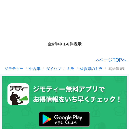
全6件中 1-6件表示
ページTOPへ
ジモティー
中古車
ダイハツ
ミラ
佐賀県のミラ
武雄温泉駅