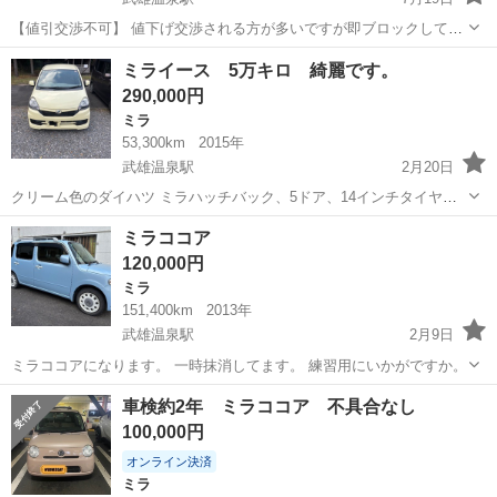
【値引交渉不可】 値下げ交渉される方が多いですが即ブロックしてま
す。 ご了承下さい。 走る、曲がる、止まる問題ありません。 乗って
佐賀
嬉野市
武雄温泉駅
ミラ
ミライース 5万キロ 綺麗です。
帰れます。 オーディオは壊れてます。 外装、内装、傷、使用感ありま
290,000円
す。 エアコンはめちゃく...
ミラ
53,300km
2015年
武雄温泉駅
2月20日
クリーム色のダイハツ ミラハッチバック、5ドア、14インチタイヤ搭
載。 - カラー: クリーム色 - ドア数: 5ドア - モデル名: ダイハツ ミラ -
佐賀
武雄市
武雄温泉駅
ミラ
クリーム色
ミラココア
ボディタイプ: ハッチバック - タイヤサイズ: 14...
120,000円
ミラ
151,400km
2013年
武雄温泉駅
2月9日
ミラココアになります。 一時抹消してます。 練習用にいかがですか。
佐賀
武雄市
武雄温泉駅
ミラ
ミラココア
車検約2年 ミラココア 不具合なし
100,000円
オンライン決済
ミラ