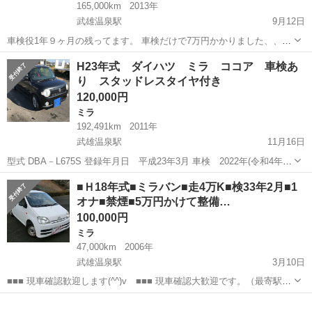
165,000km
2013年
武雄温泉駅
9月12日
車検役1年９ヶ月の残ってます。 車検だけで7万円かかりました、、、
いい車が出てたので購入してこれが不要になりました😭 誰か購入よろ
佐賀
武雄市
武雄温泉駅
ミラ
ミラココア
H23年式 ダイハツ ミラ ココア 車検あ
しくお願い申し上げます。 格安のため値引き不可です。
り スタッドレスタイヤ付き
120,000円
ミラ
192,491km
2011年
武雄温泉駅
11月16日
型式 DBA－L675S 登録年月日 平成23年3月 車検 2022年(令和4年)3
月迄 走行距離 192,491ｋｍ ミッション ＡＴ 排気量 660cc 乗車定
佐賀
武雄市
武雄温泉駅
ミラ
ココア
■Ｈ18年式■ミラバン■走4万K■検33年2月■1
員 4名 エンジン種別 ガソリン ナビ SD...
オナ■禁煙■5万円かけて整備…
100,000円
ミラ
47,000km
2006年
武雄温泉駅
3月10日
■■■ 現車確認歓迎します(^^)v ■■■ 現車確認大歓迎です。（最寄駅は
ＪＲ武雄温泉） 現車確認は気に入ったらその場で決断できる位の 本気
佐賀
武雄市
武雄温泉駅
ミラ
ミラバン
で購入をお考えの方のみお願い致します。 お互いのためにご理解お願