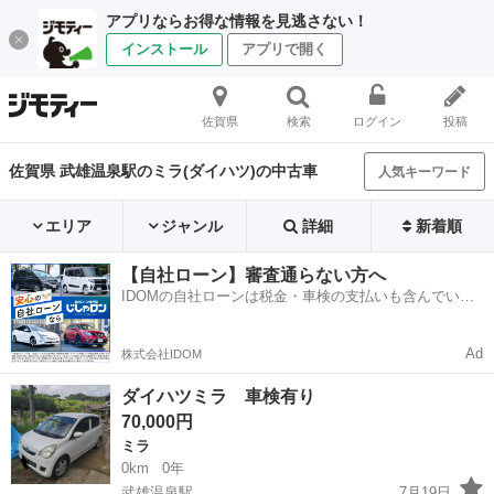
アプリならお得な情報を見逃さない！
インストール
アプリで開く
佐賀県
検索
ログイン
投稿
佐賀県 武雄温泉駅のミラ(ダイハツ)の中古車
人気キーワード
エリア
ジャンル
詳細
新着順
【自社ローン】審査通らない方へ
IDOMの自社ローンは税金・車検の支払いも含んでいる
ので毎月の支払額は一定
Ad
株式会社IDOM
ダイハツミラ 車検有り
70,000円
ミラ
0km
0年
武雄温泉駅
7月19日