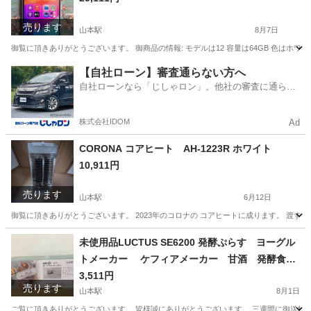
売ります
山本駅
8月7日
御覧に頂きありがとうございます。 御商品の情報: モデルは12 容量は64GB 色はホワイ
佐賀
唐津市
山本駅
その他
状態
【自社ローン】審査通らない方へ
自社ローンなら「じしゃロン」。他社の審査に通らな
かった方も
株式会社IDOM
Ad
CORONA コアヒート AH-1223R ホワイト
10,911円
売ります
山本駅
6月12日
御覧に頂きありがとうございます。 2023年のコロナの コアヒートに成ります。 渡すの御値段
佐賀
唐津市
山本駅
季節、空調家電
コアヒート
未使用品LUCTUS SE6200 発酵ぷらす ヨーグル
トメーカー ケフィアメーカー 甘酒 発酵食
品 納豆 ガラス瓶
3,511円
売ります
山本駅
8月1日
ご覧に頂きありがとうございます。 皆様誠にありがとうございます。 三週間に御送料の10