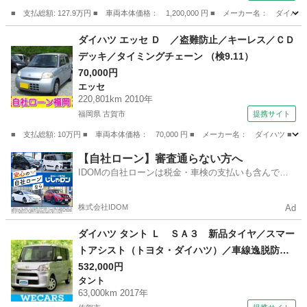
ドウ （検9.8）
■ 支払総額: 127.9万円 ■ 車両本体価格： 1,200,000 円 ■ メーカー名
佐賀
佐賀市
ハイゼット
ダイハツ エッセ Ｄ ／盗難防止／キーレス／ＣＤ
デッキ／タイミングチェーン （検9.11）
70,000円
エッセ
220,801km 2010年
福岡県 古賀市
提携サイト
■ 支払総額: 10万円 ■ 車両本体価格： 70,000 円 ■ メーカー名： ダイハツ 
福岡
古賀市
エッセ
【自社ローン】審査通らない方へ
IDOMの自社ローンは税金・車検の支払いも含んでい
るので毎月の支払額は一定
株式会社IDOM
Ad
ダイハツ タント Ｌ ＳＡ３ 新品タイヤ／スマー
トアシスト（トヨタ・ダイハツ）／車線逸脱防止
支援システム／横滑り防止装置／アイドリングス
532,000円
タント
トップ／キーレスエントリー／オートハイビーム
63,000km 2017年
／マニュアルエアコン／取扱説明書／ユーザー買