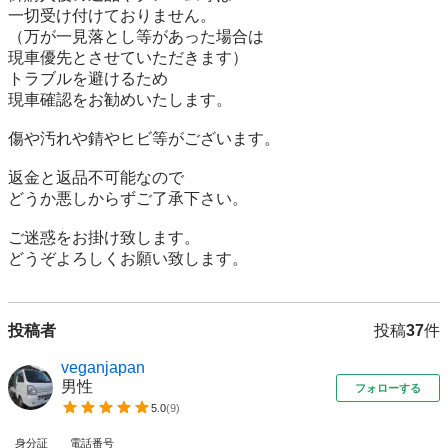
一切受け付けておりません。 

（万が一見落とし等があった場合は

現車優先とさせていただきます）

トラブルを避けるため

現車確認をお勧めいたします。

傷や汚れや錆やヒビ等がございます。

返金と返品不可能なので

どうか悪しからずご了承下さい。

ご迷惑をお掛け致します。

どうぞよろしくお願い致します。
投稿者
投稿
37
件
veganjapan
男性
フォローする
5.0
(
9
)
身分証
電話番号