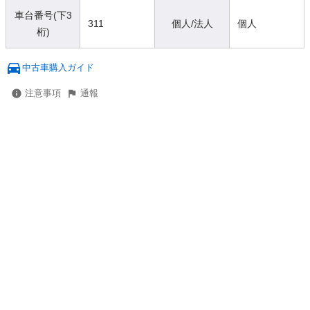
車台番号(下3
311
個人/法人
個人
桁)
中古車購入ガイド
注意事項
通報