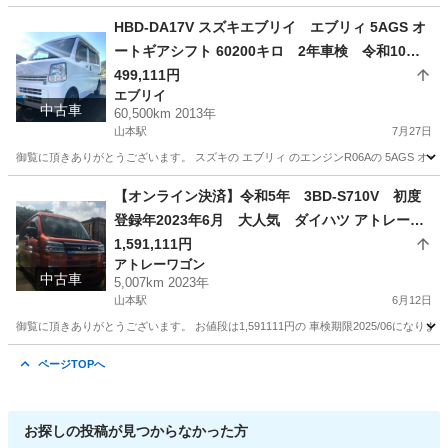
佐賀
唐津市
山本駅
外装、車外用品
バンパー
HBD-DA17V スズキエブリイ エブリィ 5AGS オ
ートギアシフト 60200キロ 2年車検 令和10年6
月まで
499,111円
エブリイ
中古車
60,500km 2013年
山本駅
7月27日
御覧に頂きありがとうございます。 スズキの エブリィ のエンジンR06Aの 5AGS オートギ
佐賀
唐津市
山本駅
エブリイ
【オンライン決済】令和5年 3BD-S710V 初度
登録年2023年6月 大人気 ダイハツ アトレー
トップグレードRS ターボ 4WD 走行距離500
1,591,111円
アトレーワゴン
7キロ DAIHATSU HIJET ATRAI RS TURB
中古車
5,007km 2023年
O 4WD TONICO ORANGE METALLIC
山本駅
6月12日
御覧に頂きありがとうございます。 お値段は1,591111円の 車検期限2025/06になります。 走
佐賀
唐津市
山本駅
アトレーワゴン
HIJET
ページTOPへ
お探しの投稿が見つからなかった方