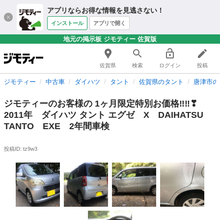
アプリならお得な情報を見逃さない！
インストール
アプリで開く
地元の掲示板 ジモティー 佐賀版
佐賀県
検索
ログイン
投稿
ジモティー
中古車
ダイハツ
タント
佐賀県のタント
唐津市の
ジモティーのお客様の 1ヶ月限定特別お価格‼‼❣
2011年 ダイハツ タント エグゼ X DAIHATSU
TANTO EXE 2年間車検
投稿ID: tz9w3