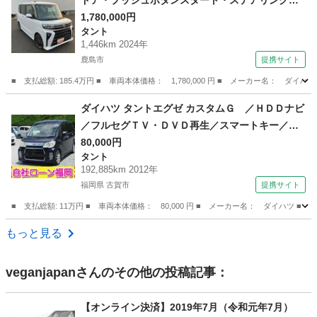
ドア・プッシュボタンスタート・ステアリングス
イッチ・オートエアコン・キーフリーシステム・
1,780,000円
タント
シートヒーター・全周囲カメラ対応・アルミホイ
1,446km 2024年
ール・パワーウィンドウ （検9.11）
鹿島市
提携サイト
■ 支払総額: 185.4万円 ■ 車両本体価格： 1,780,000 円 ■ メーカー名
佐賀
鹿島市
タント
ダイハツ タントエグゼ カスタムＧ ／ＨＤＤナビ
／フルセグＴＶ・ＤＶＤ再生／スマートキー／ア
イドリングストップ／アルミホイール／ＨＩＤラ
80,000円
タント
イト／盗難防止／ＥＴＣ／ウィンカーミラー／タ
192,885km 2012年
イミングチェーン （検9.3）
福岡県 古賀市
提携サイト
■ 支払総額: 11万円 ■ 車両本体価格： 80,000 円 ■ メーカー名： ダイハ
福岡
古賀市
タント
もっと見る
veganjapan
さんのその他の投稿記事：
【オンライン決済】2019年7月（令和元年7月）