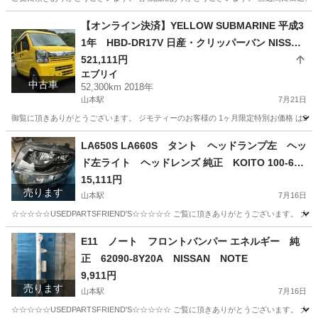
佐賀
唐津市
山本駅
キッチン家電
ケフィア
【オンライン決済】YELLOW SUBMARINE 平成3
1年 HBD-DR17V 日産・クリッパーバン NISSAN
CLIPPER VAN OEM スズキエブリイ 52300キ
521,111円
エブリイ
ロ 2年間車検付き
中古車
52,300km 2018年
山本駅
7月21日
御覧に頂きありがとうございます。 ジモティーのお客様の 1ヶ月限定特別お価格 は2年間車検 手続き付き
佐賀
唐津市
山本駅
エブリイ
VAN
LA650S LA660S タント ヘッドランプ左 ヘッ
ド左ライト ヘッドレンズ 純正 KOITO 100-690
75 81170-B2770 DAIHATSU TANTO
15,111円
売ります
山本駅
7月16日
☆☆☆☆☆USEDPARTSFRIEND'S☆☆☆☆☆ ご覧に頂きありがとうございます。
佐賀
唐津市
山本駅
外装、車外用品
KOITO
E11 ノート フロントバンパー エネルギー 純
正 62090-8Y20A NISSAN NOTE
9,911円
売ります
山本駅
7月16日
☆☆☆☆☆USEDPARTSFRIEND'S☆☆☆☆☆ ご覧に頂きありがとうございます。