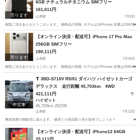
6GB ナチュラルチタニウム SIMフリー
161,611円
売ります
山本駅
7月9日
御覧に頂きありがとうございます。 御商品の情報: モデルは16Promax 容量は256GB 色
佐賀
唐津市
山本駅
その他
IMEI
【オンライン決済・配送可】iPhone 17 Pro Max
256GB SIMフリー
190,111円
売ります
山本駅
7月29日
御覧に頂きありがとうございます。 御商品の情報: モデルは17Promax 容量は256GB 
佐賀
唐津市
山本駅
その他
Pro
❣ 3BD-S710V R5/01 ダイハツ ハイゼットカーゴ
デラックス 走行距離 45,703km 4WD
421,111円
ハイゼット
中古車
45,703km 2023年
山本駅
7月12日
事故状態の御販売に成ります。 修理とか部品取り等が如何でしょうか？
佐賀
唐津市
山本駅
ハイゼット
走行距離
【オンライン決済・配送可】iPhone12 64GB
25,111円