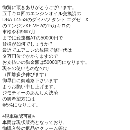
御覧に頂きありがとうございます。

五千キロ回のエンジンオイル交換済の

DBA-L455Sのダイハツ タント エグゼ　X

のエンジンKF-VE2の15万キロの

車検令和9年7月

までに変速機ATの50000円で

皆様が如何でしょうか？

最近でエアコンの故障で修理代は

９万円位でかかりますので

お支払いの御金額は50000円になります。

現在の使いものなので

（距離多少伸びます）

御早目に御連絡下さいます

ようお願い申し上げます。

ジモティーのあんしん決済

の御希望方には

✙5%になります。

⁂現車確認可能⁂

車両は現状販売となっており、

御購入後の返品やクレーム等は
