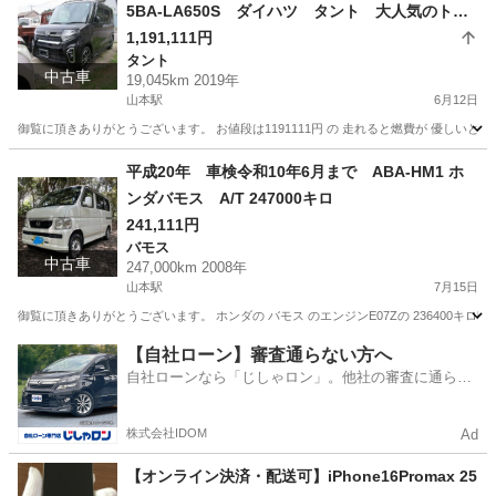
5BA-LA650S ダイハツ タント 大人気のトッ
プグレード カスタムRS ターボエンジン 1904
1,191,111円
タント
5km DAIHATSU TANTO CUSTOM RS TU
中古車
19,045km 2019年
RBO BLACK
山本駅
6月12日
御覧に頂きありがとうございます。 お値段は1191111円 の 走れると燃費が 優しいと呼ばれるの エ
佐賀
唐津市
山本駅
タント
DAIHATSU
平成20年 車検令和10年6月まで ABA-HM1 ホ
ンダバモス A/T 247000キロ
241,111円
バモス
中古車
247,000km 2008年
山本駅
7月15日
御覧に頂きありがとうございます。 ホンダの バモス のエンジンE07Zの 236400キロ時 
佐賀
唐津市
山本駅
バモス
【自社ローン】審査通らない方へ
自社ローンなら「じしゃロン」。他社の審査に通らな
かった方も
株式会社IDOM
Ad
【オンライン決済・配送可】iPhone16Promax 25