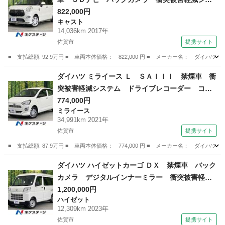
テム スマートキー オートライト オートエア
822,000円
キャスト
コン Ｂｌｕｅｔｏｏｔｈ ＣＤ ＤＶＤ再生
14,036km 2017年
フルセグ ＨＩＤフォグ （車検整備付）
佐賀市
提携サイト
■ 支払総額: 92.9万円 ■ 車両本体価格： 822,000 円 ■ メーカー名： ダ
佐賀
佐賀市
キャスト
ダイハツ ミライース Ｌ ＳＡＩＩＩ 禁煙車 衝
突被害軽減システム ドライブレコーダー コー
ナーセンサー（フロント・リア） ＨＩＤヘッド
774,000円
ミライース
ライト オートライト ＣＤ再生 ＡＭ ＦＭ再
34,991km 2021年
生 オートハイビーム 車線逸脱警報 横滑り防
佐賀市
提携サイト
止機能 （車検整備付）
■ 支払総額: 87.9万円 ■ 車両本体価格： 774,000 円 ■ メーカー名： ダ
佐賀
佐賀市
ミライース
ダイハツ ハイゼットカーゴ ＤＸ 禁煙車 バック
カメラ デジタルインナーミラー 衝突被害軽減
システム ドラレコ コーナーセンサー ビルト
1,200,000円
ハイゼット
インＥＴＣ オートライト 衝突安全ボディ ド
12,309km 2023年
アバイザー プライバシーガラス パワーウイン
佐賀市
提携サイト