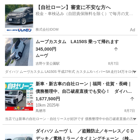
佐賀
神埼市
神埼駅
ミラ
【自社ローン】審査に不安な方へ
税金・車検込み（自賠責保険料を除く）で毎月の支払
額は一定の自社ローン🚗
株式会社IDOM
Ad
ムーブカスタム LA150S 乗って帰れます
345,000円
ムーヴ
吉野ケ里公園駅
8月7日
ダイハツ ムーヴカスタム LA150S 平成27年式 カスタムXハイパーSA 走行14万キロ代
佐賀
三養基郡
吉野ケ里公園駅
ムーヴ
燃費
新車・新古車の自社ローン｜福岡・佐賀・長崎｜
債務整理中、自己破産直後でも安心！ ダイハ
ツ タフト G DCV R07年式
1,677,500円
10km 2025年
鳥栖市
8月7日
当店では新車の自社ローン・自社リースが好評です 債務整理中や自己破産直後の方が審査
佐賀
鳥栖市
ダイハツ
車両
ダイハツ ムーヴ Ｌ ／盗難防止／キーレス／ＣＤ
デッキ／電格ミラー／タイミングチェーン （検9.