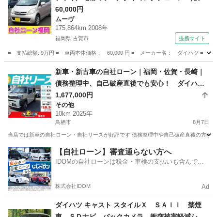
7）
60,000円
ムーヴ
175,864km 2008年
福岡県 古賀市
提携サイト
■ 支払総額: 9万円 ■ 車両本体価格： 60,000 円 ■ メーカー名： ダイハツ 
福岡
古賀市
ムーヴ
新車・新古車の自社ローン｜福岡・佐賀・長崎｜
債務整理中、自己破産直後でも安心！ ダイハ
ツ タフト G DCV R07年式
1,677,000円
その他
10km 2025年
鳥栖市
8月7日
当店では新車の自社ローン・自社リースが好評です 債務整理中や自己破産直後の方が審査
佐賀
鳥栖市
その他
車両
【自社ローン】審査通らない方へ
IDOMの自社ローンは税金・車検の支払いも含んでい
るので毎月の支払額は一定
株式会社IDOM
Ad
ダイハツ キャスト スタイルＸ ＳＡＩＩ 禁煙
車 ＳＤナビ バックカメラ 衝突被害軽減シス