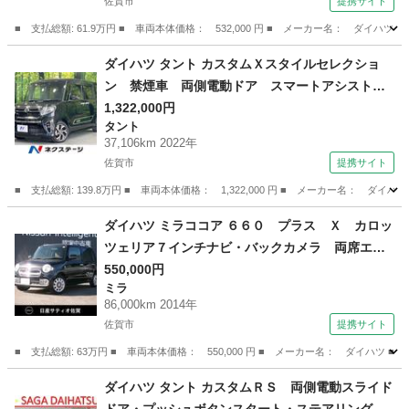
佐賀市
提携サイト
取車 （検10.1）
■ 支払総額: 61.9万円 ■ 車両本体価格： 532,000 円 ■ メーカー名： ダ
佐賀
佐賀市
タント
ダイハツ タント カスタムＸスタイルセレクショ
ン 禁煙車 両側電動ドア スマートアシスト
ＳＤナビ フルセグＴＶ Ｂｌｕｅｔｏｏｔｈ再
1,322,000円
タント
生 ドライブレコーダー ＥＴＣ バックモニタ
37,106km 2022年
ー コーナーセンサー シートヒーター ＬＥＤ
佐賀市
提携サイト
ヘッド 純正１４インチＡＷ （検9.6）
■ 支払総額: 139.8万円 ■ 車両本体価格： 1,322,000 円 ■ メーカー名
佐賀
佐賀市
タント
ダイハツ ミラココア ６６０ プラス Ｘ カロッ
ツェリア７インチナビ・バックカメラ 両席エア
バッグ イモビ 取説記録簿 パワーウインド
550,000円
ミラ
キーレススタート ナビ＆ＴＶ エアＢ フルオ
86,000km 2014年
ートエアコン 地デジテレビ パワステ メモリ
佐賀市
提携サイト
ーナビ ＡＢＳ （検9.11）
■ 支払総額: 63万円 ■ 車両本体価格： 550,000 円 ■ メーカー名： ダイ
佐賀
佐賀市
ミラ
ダイハツ タント カスタムＲＳ 両側電動スライド