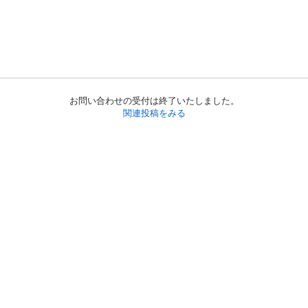
お問い合わせの受付は終了いたしました。
関連投稿をみる
初めての方へ
利用規約
プライバシーポリシー
プライバシー・ステートメント
健全化に資する運用方針
お問い合わせ
運営会社
サイトマップ
ご利用ガイド
フリーワードで探す
PC版で表示
都道府県選択