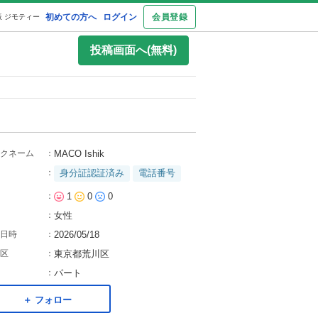
初めての方へ
ログイン
会員登録
 ジモティー
投稿画面へ(無料)
クネーム
：
MACO Ishik
：
身分証認証済み
電話番号
：
1
0
0
：
女性
日時
：
2026/05/18
区
：
東京都荒川区
：
パート
＋ フォロー