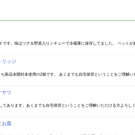
トリッジ
オヤツ
とお皿