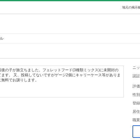
地元の掲示板
ール
ニッ
後の子が旅立ちました。フェレットフード(3種類ミックス)に未開封の
てます。 又、投稿してないですがゲージ2個にキャリーケース等がありま
認証
に無料でお譲りします。
評価
性別
登録
居住
職業