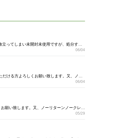
新品未開封です。腎臓ケアフードです。味はツナ＆野菜入りシチューで冷蔵庫に保存してました。 ペットが旅立ってしまい未開封未使用ですが、処分するより誰かの役に立てればと思い投稿しました。
06/04
自宅保管ですが、3個セットのうち新品未開封未使用の2個です。 あくまでも自宅保管ということをご理解いただける方よろしくお願い致します。又、ノーリターンノークレームでお願いいたします。 できるだけ早くとりにきてくれる方を優先させて頂きます。 購入して数週間です。 犬用ですが、防臭なので赤ちゃんのオムツ等にも使えます。本体を持ってない方は本体もお譲りします。
06/04
自宅保管ですが、冷暗冷所保管してあります。あくまでも自宅保管ということをご理解いただける方よろしくお願い致します。又、ノーリターンノークレームでお願いいたします。 購入して数週間です。 お手数お掛け致しますが宜しくお願い致します。 元丸ごとうずら3袋(￥1375＋1375)2袋60g 1袋23gパッケージ入りデンタルジェル48g(￥2420)パッケージ入りオーラルプロ58g(￥2970)5点纏めてです。
05/29