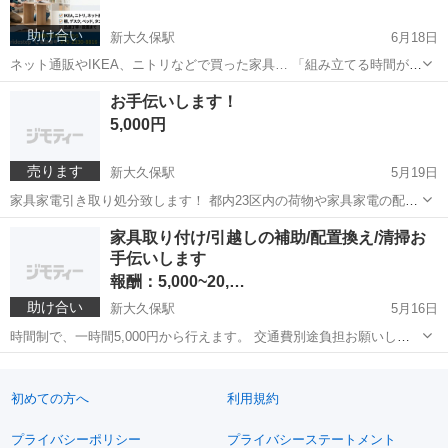
助け合い
新大久保駅
6月18日
ネット通販やIKEA、ニトリなどで買った家具… 「組み立てる時間がな
い」「説明書が難しくて心が折れそう」「工具がない」とお悩みでは
東京
新宿区
新大久保駅
手伝いたい/助けたい
組み立て
お手伝いします！
ありませんか？🔧💦 そんな面倒な家具の組み立ては、プロにお任せく
5,000円
ださい！✨ **「Stride...
売ります
新大久保駅
5月19日
家具家電引き取り処分致します！ 都内23区内の荷物や家具家電の配置
替えなど ベッドや机など組み立ても行えます！！ 料金は、ご連絡を、
東京
新宿区
新大久保駅
その他
個人
家具取り付け/引越しの補助/配置換え/清掃お
とって相談しながら決めます！！ 個人で動く為安く出来ます。 お待ち
手伝いします
しております。
報酬：5,000~20,…
助け合い
新大久保駅
5月16日
時間制で、一時間5,000円から行えます。 交通費別途負担お願いしま
す（新宿区内最高3,000円まで）
東京
新宿区
新大久保駅
手伝いたい/助けたい
取り付け
初めての方へ
利用規約
プライバシーポリシー
プライバシーステートメント