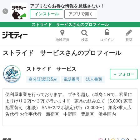
アプリならお得な情報を見逃さない！
インストール
アプリで開く
ストライド サービスさんのプロフィール
地域選択
検索
ログイン
投稿
ストライド サービスさんのプロフィール
ストライド サービス
＋ フォロー
身分証認証済み
電話番号
法人書類
便利屋事業を行っております。 プチ引越し（単身１Rで、容量に
よりけり２万〜３万で行います‼️） 家具の組み立て（5,000) 家電
配置替え（相談） SNS•スマホ設定代行（3,000〜） 集客•求人広
告代行 お仕事代行 新宿区 中野区 豊島区 渋谷区内