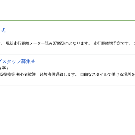
年式
）
グスタッフ募集🌺
（字）