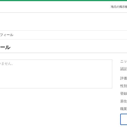
地元の掲示板
ロフィール
ィール
ニッ
いません。
認証
評価
性別
登録
居住
職業