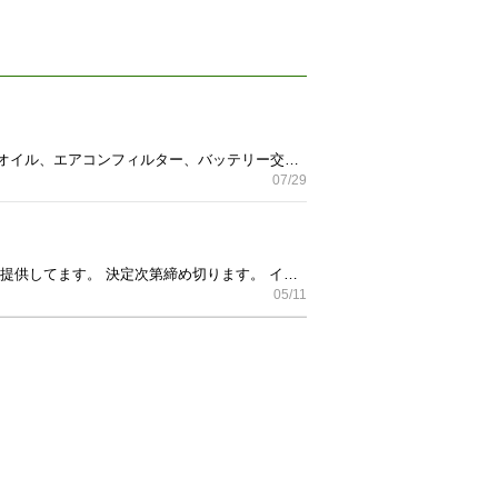
オデッセイ 2007年式になります。 現状走行距離メーター読み87995kmとなります。 走行距離増予定です。 オイル、エアコンフィルター、バッテリー交換済み。 名義変更等手続きこちらで行います。 現車確認後、スケジュール応相談でおねがいいたします。 お気軽にお問い合わせください。
07/29
空港送迎✈️車両清掃🧹受付💁‍♀️SNS投稿等 初心者歓迎 経験者優遇致します。 自由なスタイルで働ける場所を提供してます。 決定次第締め切ります。 インスタグラムのREDWINGレンタカーで検索出来ます
05/11