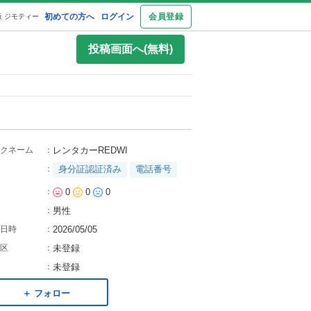
初めての方へ
ログイン
会員登録
 ジモティー
投稿画面へ(無料)
クネーム
：
レンタカーREDWI
：
身分証認証済み
電話番号
：
0
0
0
：
男性
日時
：
2026/05/05
区
：
未登録
：
未登録
＋ フォロー