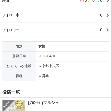
0
0
0
評価
ーとの出会いは必然的だったと思います。 メイクセラピーを学び
スキルを身に付けた事により、内面を整えると更にその人らしさ
や秘めた魅力が溢れ出す事が確信に変わり、゛魅力を引き出す゛
0
フォロー中
ビューティーアドバイザーとしての軸となり自信に繋がっていま
す。 メイク、パーソナルカラー、ファッションコーディネートな
ど似合うを知ってもらうだけでは無く、゛本当になりたい自分゛
0
フォロワー
に気付き沢山の方に自分らしく輝いて欲しい。何歳からでもいつ
からでも遅くはありません。 一歩踏み出してみませんか？ 「自分
の人生を楽しみたい」 「もっと輝きたい」 「自分を大切にした
性別
女性
い」 「誰かの為に」 どんな想いがありますか？ 私との出会い
が、あなたの想いを叶えるきっかけになればとても嬉しいです。
登録日時
2026/04/16
住んでいる地域
東京都中央区
職種
自営業
投稿一覧
お富士山マルシェ