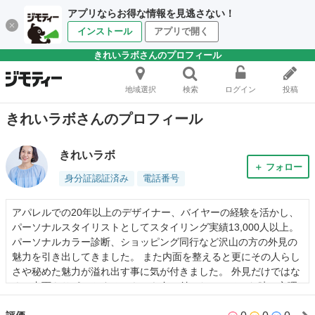
アプリならお得な情報を見逃さない！
インストール
アプリで開く
きれいラボさんのプロフィール
地域選択
検索
ログイン
投稿
きれいラボさんのプロフィール
きれいラボ
＋ フォロー
身分証認証済み
電話番号
アパレルでの20年以上のデザイナー、バイヤーの経験を活かし、
パーソナルスタイリストとしてスタイリング実績13,000人以上。
パーソナルカラー診断、ショッピング同行など沢山の方の外見の
魅力を引き出してきました。 また内面を整えると更にその人らし
さや秘めた魅力が溢れ出す事に気が付きました。 外見だけではな
く、内面もサポートするスキルを身に付けたい。そんな時、心理×
美容「祝式メイクセラピー」と出会いました。祝式メイクセラピ