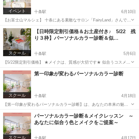
イベント
十条駅
6月10日
【お富士山マルシェ】 十条にある素敵なサロン「FairyLand」さんで開
催される体験型マルシェに出店させていただくことになりました！
東京
北区
十条駅
地域/お祭り
パーソナルカラー
【日時限定割引価格＆お土産付き♪ 5/22 残
FairyLandさんは「大人ファンタジー」をコンセプトにした、日常を忘
り３枠】パーソナルカラー診断＆似…
れて...
スクール
十条駅
5月6日
【5/22限定割引価格】 ★メイクは、質感が大切です★ 似合うコスメは
色だけではなく、仕上げ方も魅力UPのポイントです。 似合う質感は、
東京
北区
十条駅
メイク
パーソナルカラー
第一印象が変わるパーソナルカラー診断
人それぞれ。 パーソナルカラー診断の結果をリップのポイントメイク
で再現す...
スクール
十条駅
4月18日
【第一印象が変わるパーソナルカラー診断】は、あなたの本来の魅力
を引き出す診断です。 自分に似合う色を知ることで、ファッションや
東京
北区
十条駅
その他
パーソナルカラー
パーソナルカラー診断＆メイクレッスン ～
コスメ選びがしやすくなります。 そして、自分に自信が持てる様にな
あなたに似合う色とメイクをご提案～
ります♪ 「なんとな...
スクール
十条駅
4月17日