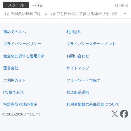
スクール
一社駅
4月15日
リオラ鍼灸治療院では、いつまでも自分の足で歩ける体作りを目標
に、地域の皆様が楽しみながら参加できる健康体操教室を定期開催し
愛知
名古屋市
一社駅
体操
健康体操
ています。 プログラムの内容（約50分） 国家資格を持つ専門家の視点
から構成された、無理のない4ステ...
初めての方へ
利用規約
プライバシーポリシー
プライバシーステートメント
健全化に資する運用方針
お問い合わせ
運営会社
サイトマップ
ご利用ガイド
フリーワードで探す
PC版で表示
都道府県選択
特定商取引法の表示
利用者情報の外部送信について
© 2011-2026 Jimoty, Inc.