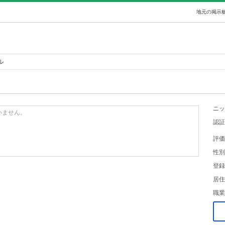
地元の掲示板
ル
ニッ
いません。
認証
評価
性別
登録
居住
職業