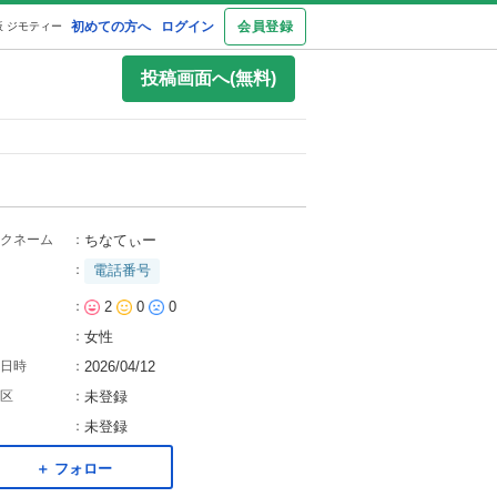
初めての方へ
ログイン
会員登録
 ジモティー
投稿画面へ(無料)
クネーム
：
ちなてぃー
：
電話番号
：
2
0
0
：
女性
日時
：
2026/04/12
区
：
未登録
：
未登録
＋ フォロー