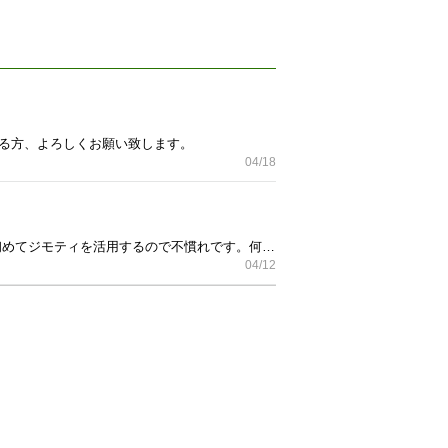
さる方、よろしくお願い致します。
04/18
引っ越すので譲ります 一つケースを紛失してます。 浄心駅まで来てくださる方よろしくお願い致します （初めてジモティを活用するので不慣れです。何かあればご指摘ください）
04/12