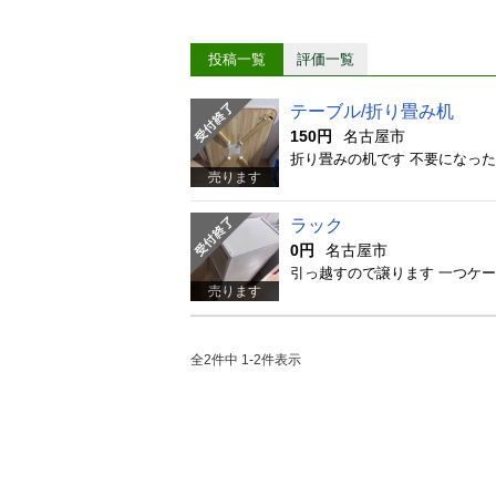
投稿一覧
評価一覧
テーブル/折り畳み机
150円
名古屋市
折り畳みの机です 不要になっ
売ります
ラック
0円
名古屋市
売ります
全2件中 1-2件表示