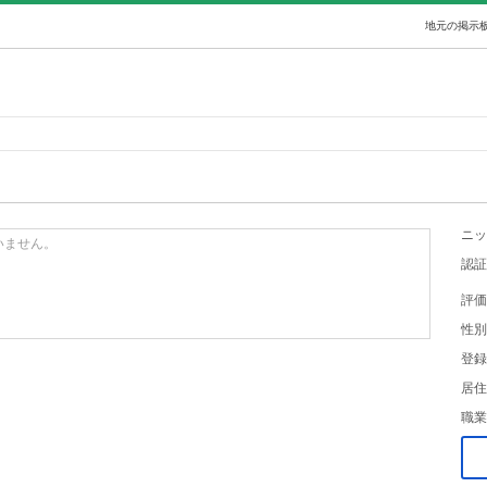
地元の掲示板
ニッ
いません。
認証
評価
性別
登録
居住
職業