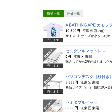
投稿一覧
評価一覧
A BATHING APE カ
10,500円
平塚市 宮の前
サイズ···L サイズが小さい
売ります
セミダブルマットレス
0円
江東区 東陽
購入してから2年が経ちました
売ります
パソコンデスク（棚付き）
3,333円
江東区 東陽
商品サイズ（cm） 幅約100×
売ります
セミダブルベット
6,666円
江東区 東陽