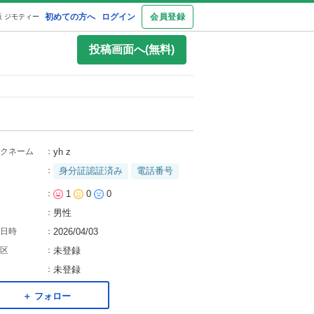
初めての方へ
ログイン
会員登録
 ジモティー
投稿画面へ(無料)
クネーム
：
yh z
：
身分証認証済み
電話番号
：
1
0
0
：
男性
日時
：
2026/04/03
区
：
未登録
：
未登録
＋ フォロー