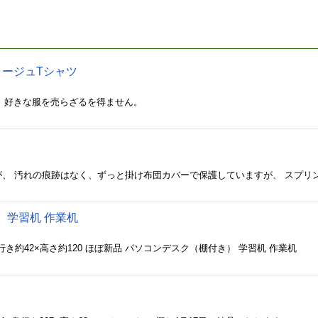
モフラージュTシャツ
ため、好きな服を売らざるを得ません。
が、 汚れの痕跡はなく、ずっと掛け布団カバーで保護していますが、 スプリ
 学習机 作業机
奥行き約42×高さ約120 ほぼ新品 パソコンデスク（棚付き） 学習机 作業机