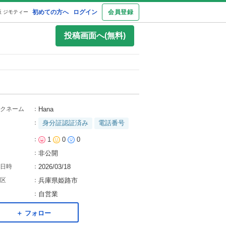
初めての方へ
ログイン
会員登録
 ジモティー
投稿画面へ(無料)
クネーム
：
Hana
：
身分証認証済み
電話番号
：
1
0
0
：
非公開
日時
：
2026/03/18
区
：
兵庫県姫路市
：
自営業
＋ フォロー