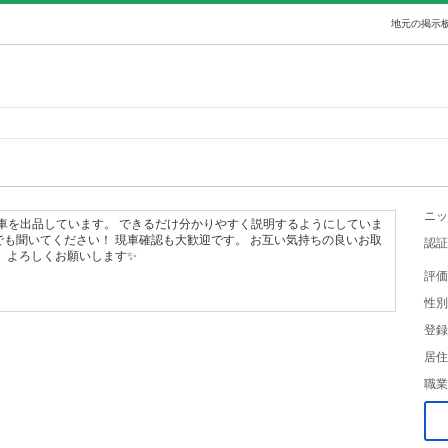
地元の掲示板
ニッ
で車を出品しています。 できるだけ分かりやすく説明するようにしていま
も聞いてください！ 現車確認も大歓迎です。 お互い気持ちの良いお取
認証
 よろしくお願いします✨
評価
性別
登録
居住
職業