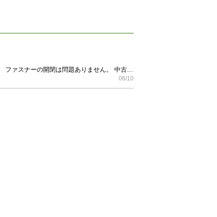
コーチの長財布です。 使用していたため、多少のスレや使用感はありますが、まだまだお使いいただけます。 ファスナーの開閉は問題ありません。 中古品のため、状態は写真にてご確認ください。 お取引後の返品・返金はご遠慮ください。 よろしくお願いいたします。
06/10