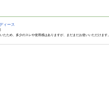
レディース
部