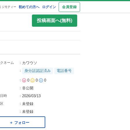
初めての方へ
ログイン
会員登録
 ジモティー
投稿画面へ(無料)
クネーム
：
カワウソ
：
身分証認証済み
電話番号
：
0
0
0
：
非公開
日時
：
2026/03/13
区
：
未登録
：
未登録
＋ フォロー