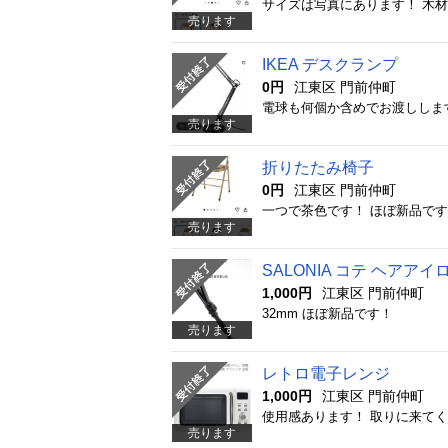
サイズは写真にあります！ 木
売ります
IKEA デスクランプ
0円
江東区 門前仲町
電球も何個か含めでお渡ししま
売ります
折りたたみ椅子
0円
江東区 門前仲町
一つで茶色です！ ほぼ新品で
売ります
SALONIA コテ ヘアアイ
1,000円
江東区 門前仲町
32mm ほぼ新品です！
売ります
レトロ電子レンジ
1,000円
江東区 門前仲町
使用感あります！ 取りに来て
売ります