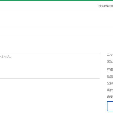
地元の掲示板
ニッ
いません。
認証
評価
性別
登録
居住
職業