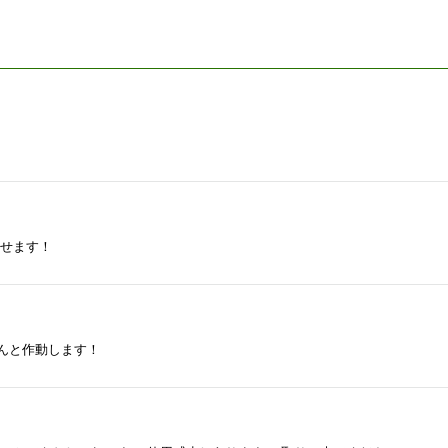
隠せます！
ー
んと作動します！