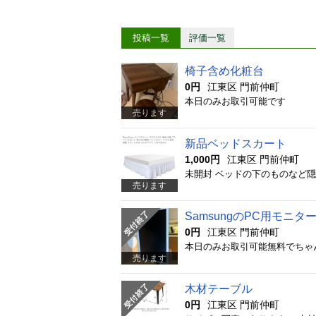
投稿一覧
評価一覧
椅子含め化粧台
0円
江東区 門前仲町
本日のみお取引可能です
売ります
新品ベッドスカート
1,000円
江東区 門前仲町
未開封 ベッドの下のものなど
売ります
SamsungのPC用モニタ
0円
江東区 門前仲町
本日のみお取引可能無料でちゃ
売ります
木材テーブル
0円
江東区 門前仲町