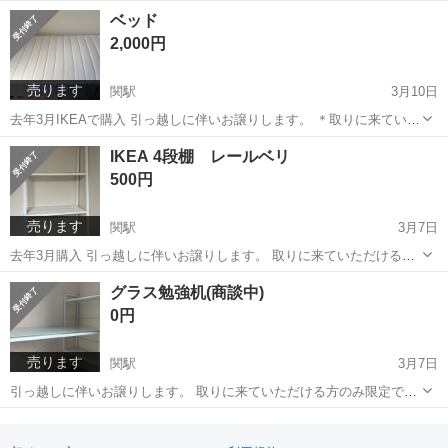
だける方のみ限定でお願いいたします。
岐阜
関市
関駅
ベッド
ソファー
ベッド
2,000円
売ります
関駅
3月10日
去年3月IKEAで購入 引っ越しに伴いお譲りします。 ＊取りに来ていた
だける方のみ限定でお願いいたします。 少し汚れあり 【マットレス】
岐阜
関市
関駅
ベッド
フレーム
IKEA 4段棚 レールベリ
長さ：196cm 幅：97cm 厚さ：24cm 【ベッドフレーム】 長さ：
500円
196c...
売ります
関駅
3月7日
去年3月購入 引っ越しに伴いお譲りします。 取りに来ていただける方
のみ限定でお願いいたします。
岐阜
関市
関駅
収納家具
レールベリ
グラス勉強机(商談中)
0円
売ります
関駅
3月7日
引っ越しに伴いお譲りします。 取りに来ていただける方のみ限定でお
願いいたします。
岐阜
関市
関駅
テーブル
グラス