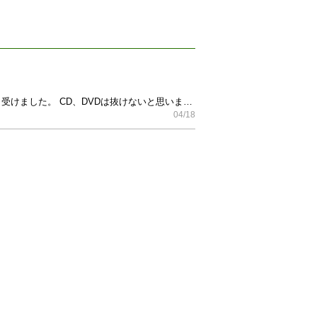
今月中に取りに来ていただける方に5000円でお譲りします！ 2007年頃の購入品だと思います。 知人から譲り受けました。 CD、DVDは抜けないと思います。 (CDは半分くらい未開封、ケースにヒビ入ってるものもいくつかあります) できるだけ早くとりにきてくれる方を優先させていただきます。 よろしくおねがいします。
04/18