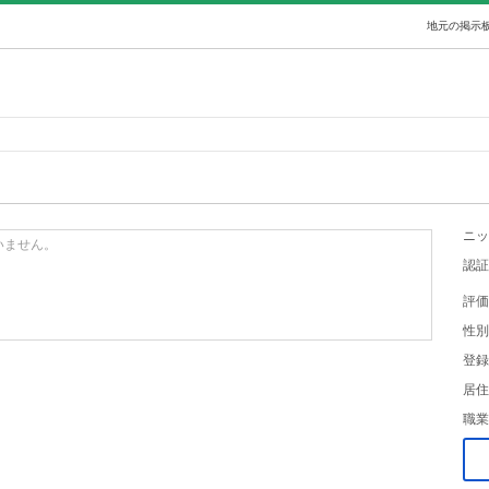
地元の掲示板
ニッ
いません。
認証
評価
性別
登録
居住
職業