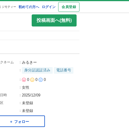
初めての方へ
ログイン
会員登録
 ジモティー
投稿画面へ(無料)
クネーム
：
みるきー
：
身分証認証済み
電話番号
：
0
0
0
：
女性
日時
：
2025/12/09
区
：
未登録
：
未登録
＋ フォロー