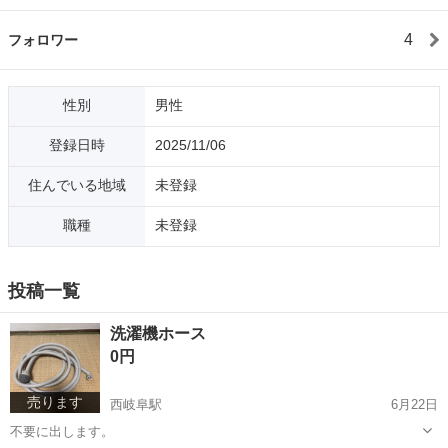
4
フォロワー
性別
男性
登録日時
2025/11/06
住んでいる地域
未登録
職種
未登録
投稿一覧
洗濯機ホース
0円
売ります
西岐阜駅
6月22日
不要に出します。