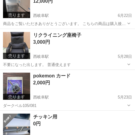
12,000円
ークレーム・ノーリターン...
売ります
西岐阜駅
6月22日
商品をご覧いただきありがとうございます。 こちらの商品は購入後、
未使用のまま保管しておりました。 ビニールも未開封で、使用した形
岐阜
岐阜市
西岐阜駅
キッチン家電
商品
リクライニング座椅子
跡はありません。 今後使用する予定がないため出品いたします。 ※ノ
3,000円
ークレーム・ノーリターン...
売ります
西岐阜駅
5月28日
不要になった出します。 普通使えます
岐阜
岐阜市
西岐阜駅
椅子
リクライニング
pokemon カード
2,000円
売ります
西岐阜駅
5月23日
ダークベル105/081
岐阜
岐阜市
西岐阜駅
カードゲーム
カード
チッキン用
0円