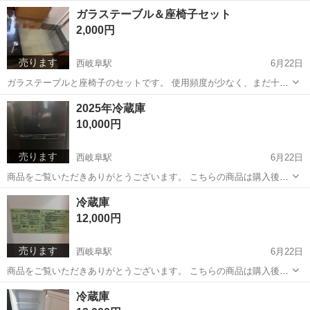
岐阜
岐阜市
西岐阜駅
生活家電
ホース
ガラステーブル＆座椅子セット
2,000円
売ります
西岐阜駅
6月22日
ガラステーブルと座椅子のセットです。 使用頻度が少なく、まだ十分
お使いいただけます。 ガラス面に大きな傷や割れはありません。 引っ
岐阜
岐阜市
西岐阜駅
テーブル
ガラス
2025年冷蔵庫
越し・整理のため出品します。 ※中古品のため、細かな傷や汚れはご
10,000円
了承ください。 ※ノーク...
売ります
西岐阜駅
6月22日
商品をご覧いただきありがとうございます。 こちらの商品は購入後、
未使用のまま保管しておりました。 ビニールも未開封で、使用した形
岐阜
岐阜市
西岐阜駅
キッチン家電
商品
冷蔵庫
跡はありません。 今後使用する予定がないため出品いたします。 ※ノ
12,000円
ークレーム・ノーリターン...
売ります
西岐阜駅
6月22日
商品をご覧いただきありがとうございます。 こちらの商品は購入後、
未使用のまま保管しておりました。 ビニールも未開封で、使用した形
岐阜
岐阜市
西岐阜駅
キッチン家電
商品
冷蔵庫
跡はありません。 今後使用する予定がないため出品いたします。 ※ノ