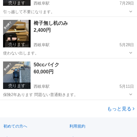
売ります
西岐阜駅
7月29日
引っ越して不要になります。
岐阜
岐阜市
西岐阜駅
オフィス用家具
椅子無し机のみ
2,400円
売ります
西岐阜駅
5月28日
使わない出します。
岐阜
岐阜市
西岐阜駅
その他
50ccバイク
60,000円
売ります
西岐阜駅
5月11日
保険2年あります 問題ない普通動きます。
岐阜
岐阜市
西岐阜駅
ホンダ
もっと見る
初めての方へ
利用規約