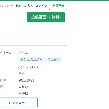
初めての方へ
ログイン
会員登録
 ジモティー
投稿画面へ(無料)
クネーム
：
モぐん
：
身分証認証済み
電話番号
：
18
1
0
：
男性
日時
：
2025/10/21
区
：
未登録
：
未登録
＋ フォロー