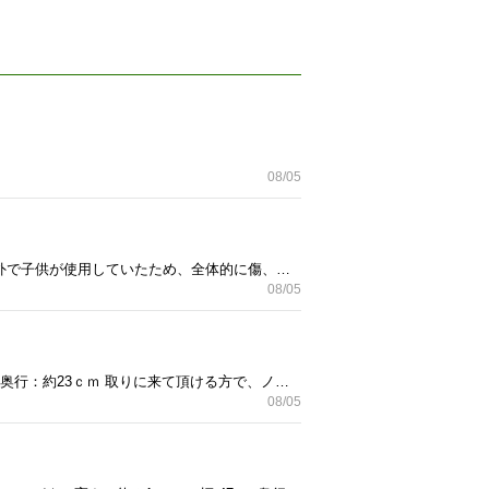
08/05
・安定感抜群の3輪前2輪構造。 【対象年齢（目安）】 ・3歳〜8歳前後 高さ3段調整可能 【商品状態】 ・屋外で子供が使用していたため、全体的に傷、擦れ、汚れ、タイヤの磨損などの使用感がございます。 ・ステップのイラストステッカー部分にも通常使用による擦れや小傷がありますが、走行に支障をき たすような大きな破損やひび割れはございません。 ・ハンドルやタイヤの動きはスムーズで、まだまだ問題なく楽しく遊んでいただけます。
08/05
新品 未使用品ですが、汚れなどがありますのでご了承ください。。 ＜寸法＞※参考までに 高さ：約9ｃｍ 幅奥行：約23ｃｍ 取りに来て頂ける方で、ノークレームノーリターンのご理解がある方にお願いします。
08/05