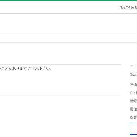
地元の掲示板
ニッ
ことがあります ご了承下さい。
認証
評価
性別
登録
居住
職業