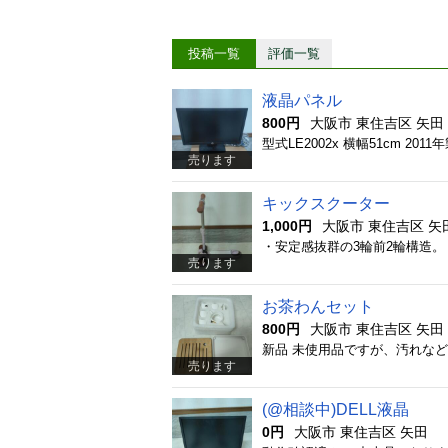
投稿一覧
評価一覧
液晶パネル
800円
大阪市 東住吉区 矢田
型式LE2002x 横幅51cm 
売ります
キックスクーター
1,000円
大阪市 東住吉区 矢
売ります
お茶わんセット
800円
大阪市 東住吉区 矢田
売ります
(@相談中)DELL液晶
0円
大阪市 東住吉区 矢田