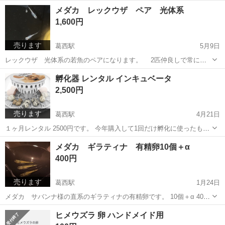
購入で1500円です。 これから色が出てくると思うので、どんな子にな
東京
江戸川区
葛西駅
その他
らんちゅう
メダカ レックウザ ペア 光体系
るか楽しんで飼育できると思います！ ランダムで元気な子を掬ってお
1,600円
渡しします。 ...
売ります
葛西駅
5月9日
レックウザ 光体系の若魚のペアになります。 2匹仲良しで常に寄
り添って泳いでます。 暖かくなってきた春ぐらいから産卵開始するの
東京
江戸川区
葛西駅
その他
メダカ
孵化器 レンタル インキュベータ
ではないかと思います。 生き物のため、取引中に体調不良などで急な
2,500円
キャンセルになることもございます...
売ります
葛西駅
4月21日
１ヶ月レンタル 2500円です。 今年購入して1回だけ孵化に使ったもの
で、ヒメウズラが14個中13個孵りました。 ぜひチャレンジしてみてく
東京
江戸川区
葛西駅
その他
インキュベータ
メダカ ギラティナ 有精卵10個＋α
ださい。 受け取りの際に対面で先に代金のお支払いをお願いしま
400円
す。 万が一、...
売ります
葛西駅
1月24日
メダカ サバンナ様の直系のギラティナの有精卵です。 10個＋α 400
円 15個＋α 450円です。 葛西駅付近か、ローソン葛西環七通り店
東京
江戸川区
葛西駅
その他
ギラティナ
ヒメウズラ 卵 ハンドメイド用
で、タレ瓶に入れたものを引き渡しになります。