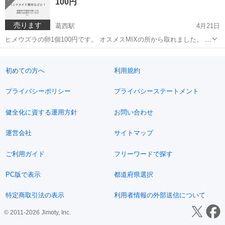
100円
売ります
葛西駅
4月21日
ヒメウズラの卵1個100円です。 オスメスMIXの所から取れました。 ハ
ンドメイド用などにお使いください。 受け渡し後、一切の責任は負え
東京
江戸川区
葛西駅
その他
ヒメウズラ
ませんのでご了承ください。
初めての方へ
利用規約
プライバシーポリシー
プライバシーステートメント
健全化に資する運用方針
お問い合わせ
運営会社
サイトマップ
ご利用ガイド
フリーワードで探す
PC版で表示
都道府県選択
特定商取引法の表示
利用者情報の外部送信について
© 2011-2026 Jimoty, Inc.