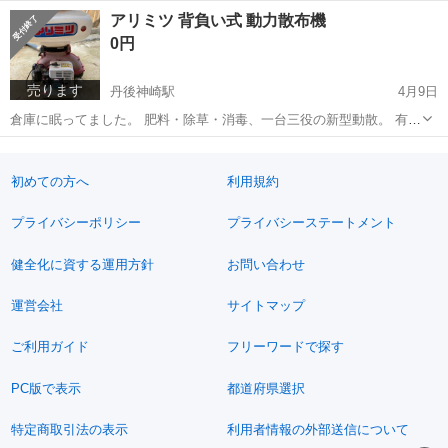
ないものもあります。 薪ストーブ用に30-100cmくらい、いろいろあり
京都
宮津市
栗田駅
その他
薪ストーブ
アリミツ 背負い式 動力散布機
ます。 薪ストーブしなくなったので、必要な方に差し上げます。 大量
0円
にあります。袋に入...
売ります
丹後神崎駅
4月9日
倉庫に眠ってました。 肥料・除草・消毒、一台三役の新型動散。 有光
背負式動力散布機 噴霧器・動噴・動散 自分が農業には疎く、使い方が
京都
宮津市
丹後神崎駅
その他
ミツ
わからないので、多分使えるとは思いますが、使えるかわかりませ
ん。 予期せぬ動作不良...
初めての方へ
利用規約
プライバシーポリシー
プライバシーステートメント
健全化に資する運用方針
お問い合わせ
運営会社
サイトマップ
ご利用ガイド
フリーワードで探す
PC版で表示
都道府県選択
特定商取引法の表示
利用者情報の外部送信について