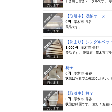
引き出し付きテーブルです。 厚
売ります
【取引中】収納ケース
0円
厚木市 長谷
美品です。
売ります
【決まり】シングルベッ
1,000円
厚木市 長谷
美品です。 伊勢原、厚木市プラ
売ります
椅子
0円
厚木市 長谷
状態は写真でご確認ください。美
売ります
【取引中】棚？
0円
厚木市 長谷
状態は綺麗です。 宜しくお願
売ります