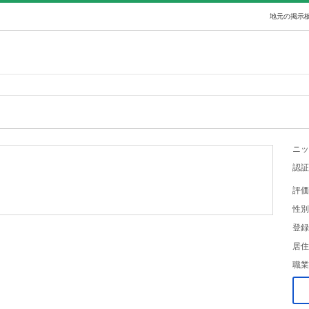
地元の掲示板
ニッ
認証
評価
性別
登録
居住
職業