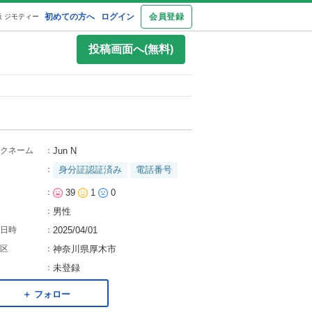
初めての方へ
ログイン
会員登録
 ジモティー
投稿画面へ(無料)
クネーム
：
Jun N
：
身分証認証済み
電話番号
：
39
1
0
：
男性
日時
：
2025/04/01
区
：
神奈川県厚木市
：
未登録
＋ フォロー