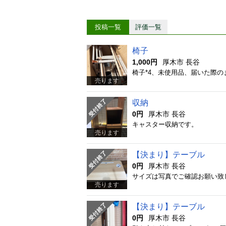
投稿一覧
評価一覧
椅子
1,000円
厚木市 長谷
椅子*4、未使用品、届いた際の
売ります
収納
0円
厚木市 長谷
キャスター収納です。
売ります
【決まり】テーブル
0円
厚木市 長谷
サイズは写真でご確認お願い致
売ります
【決まり】テーブル
0円
厚木市 長谷