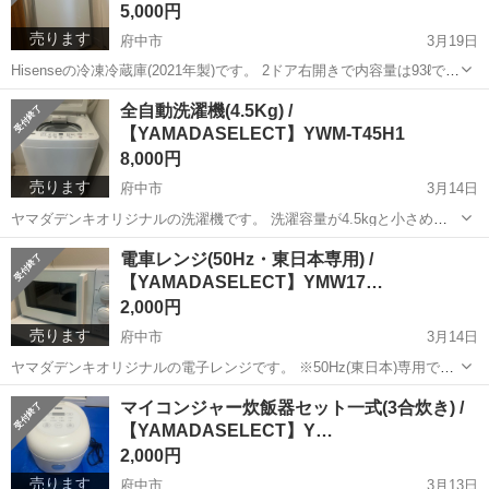
5,000円
売ります
府中市
3月19日
Hisenseの冷凍冷蔵庫(2021年製)です。 2ドア右開きで内容量は93ℓで
す。(頻繁に自炊をされるひとり暮らしの方には足りないかもしれませ
東京
府中市
生活家電
Hisense
全自動洗濯機(4.5Kg) /
ん。時々自炊をする程度の私でギリギリでした。ご参考までに笑) 天面
【YAMADASELECT】YWM-T45H1
が...
8,000円
売ります
府中市
3月14日
ヤマダデンキオリジナルの洗濯機です。 洗濯容量が4.5kgと小さめな
ので一人暮らしの方向けです。 使用期間は約1年半です。 機能自体は
東京
府中市
生活家電
SELECT
電車レンジ(50Hz・東日本専用) /
問題なく使用できますが、 フタ左側にヒビが入っています(くっつけ
【YAMADASELECT】YMW17…
て...
2,000円
売ります
府中市
3月14日
ヤマダデンキオリジナルの電子レンジです。 ※50Hz(東日本)専用で
す。 機能は「温め」と「解凍」のみです。 1年半ほど使用しました
東京
府中市
生活家電
SELECT
マイコンジャー炊飯器セット一式(3合炊き) /
が、今も問題なく使用できます◎レンジ内部に多少の汚れと臭いがあ
【YAMADASELECT】Y…
りますので、ご了...
2,000円
売ります
府中市
3月13日