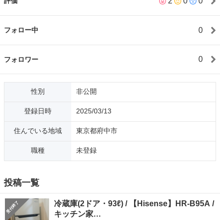
2
0
0
評価
0
フォロー中
0
フォロワー
性別
非公開
登録日時
2025/03/13
住んでいる地域
東京都府中市
職種
未登録
投稿一覧
冷蔵庫(2ドア・93ℓ) / 【Hisense】HR-B95A /
キッチン家…