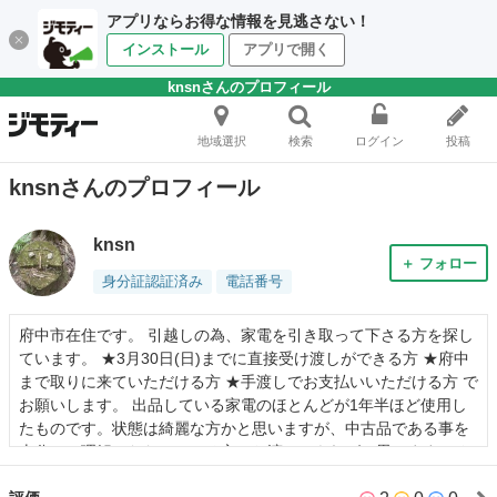
アプリならお得な情報を見逃さない！
インストール
アプリで開く
knsnさんのプロフィール
地域選択
検索
ログイン
投稿
knsnさんのプロフィール
knsn
＋ フォロー
身分証認証済み
電話番号
府中市在住です。 引越しの為、家電を引き取って下さる方を探し
ています。 ★3月30日(日)までに直接受け渡しができる方 ★府中
まで取りに来ていただける方 ★手渡しでお支払いいただける方 で
お願いします。 出品している家電のほとんどが1年半ほど使用し
たものです。状態は綺麗な方かと思いますが、中古品である事を
十分にご理解いただいている方にお渡しできればと思います。 お
気軽にご連絡ください！