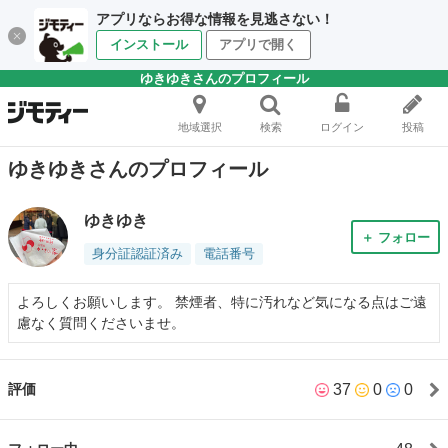
アプリならお得な情報を見逃さない！
インストール
アプリで開く
ゆきゆきさんのプロフィール
地域選択
検索
ログイン
投稿
ゆきゆきさんのプロフィール
ゆきゆき
＋ フォロー
身分証認証済み
電話番号
よろしくお願いします。 禁煙者、特に汚れなど気になる点はご遠
慮なく質問くださいませ。
37
0
0
評価