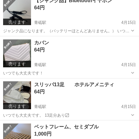
【ジャンク品】Bluetoothイヤホン
イント】状態はいいのでまだまだ使えます！ 【希望取引場所】自宅
64円
（お運びからお願いします。...
売ります
青砥駅
4月15日
ジャンク品になります。（バッテリーほとんどありません。） いつで
も大丈夫です。
東京
葛飾区
青砥駅
オーディオ
ジャンク品
カバン
64円
売ります
青砥駅
4月15日
いつでも大丈夫です！
東京
葛飾区
青砥駅
バッグ
カバン
スリッパ13足 ホテルアメニティ
64円
売ります
青砥駅
4月15日
いつでも大丈夫です。 13足分あり〼
東京
葛飾区
青砥駅
靴/バッグ
アメニティ
ベットフレーム、セミダブル
1,000円