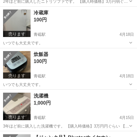
2年ほど前に購入したニトリソファです。 【購入時価格】3万円弱ぐら
い 【サイズ】二人用 【傷などの状態】中古です。 【アピールポイン
東京
葛飾区
青砥駅
ソファ
ニトリ
冷蔵庫
ト】状態はいいのでまだまだ使えます！ 【希望取引場所】自宅（その
100円
ままでお引き渡し） 【希望...
売ります
青砥駅
4月18日
いつでも大丈夫です。
東京
葛飾区
青砥駅
キッチン家電
炊飯器
100円
売ります
青砥駅
4月18日
いつでも大丈夫です。
東京
葛飾区
青砥駅
キッチン家電
洗濯機
1,000円
売ります
青砥駅
4月15日
3年ほど前に購入した洗濯機です。 【購入時価格】3万円円ぐらい 【サ
イズ】写真見てください。 【傷などの状態】中古です。 【アピールポ
東京
葛飾区
青砥駅
生活家電
状態