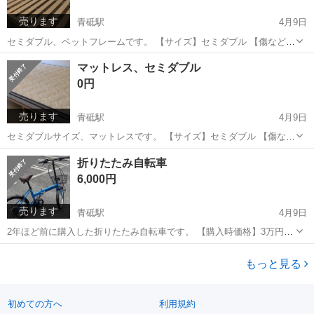
売ります
青砥駅
4月9日
セミダブル、ベットフレームです。 【サイズ】セミダブル 【傷などの
状態】中古です。 【アピールポイント】状態はいいのでまだまだ使え
東京
葛飾区
青砥駅
ベッド
セミダブル
マットレス、セミダブル
ます！ 【希望取引場所】自宅近く 【希望取引日時】いつでも待ってま
0円
す。 上記の条件に合わせ...
売ります
青砥駅
4月9日
セミダブルサイズ、マットレスです。 【サイズ】セミダブル 【傷など
の状態】中古です。 【アピールポイント】状態はいいのでまだまだ使
東京
葛飾区
青砥駅
寝具
セミダブル
折りたたみ自転車
えます！ 【希望取引場所】自宅近く 【希望取引日時】いつでも 上記
6,000円
の条件に合わせてくださる...
売ります
青砥駅
4月9日
2年ほど前に購入した折りたたみ自転車です。 【購入時価格】3万円ぐ
らい 【サイズ】写真参照ください。 【傷などの状態】雨風にさらさ
東京
葛飾区
青砥駅
折りたたみ自転車
折りたたみ
れ、サビています。 【アピールポイント】状態はいいのでまだまだ使
もっと見る
えます！ 【希望取引場所】自...
初めての方へ
利用規約