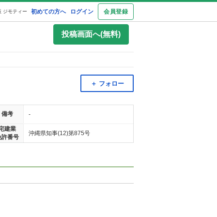
初めての方へ
ログイン
会員登録
 ジモティー
投稿画面へ(無料)
＋ フォロー
備考
-
宅建業
沖縄県知事(12)第875号
免許番号