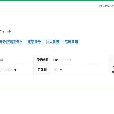
地元の掲示板
フィール
身分証認証済み
電話番号
法人書類
宅建書類
営業時間
会社
08:30〜17:30
定休日
-12-8 7F
日、土