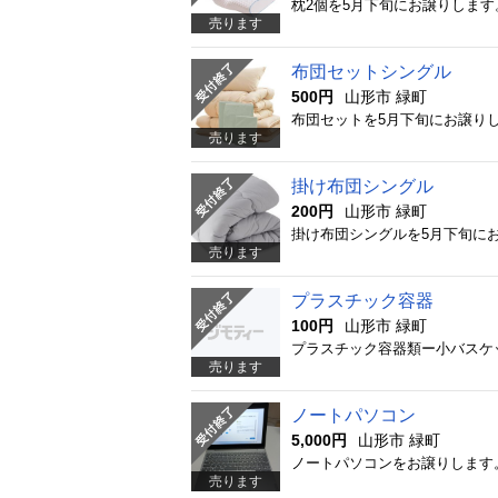
売ります
布団セットシングル
500円
山形市 緑町
売ります
掛け布団シングル
200円
山形市 緑町
売ります
プラスチック容器
100円
山形市 緑町
売ります
ノートパソコン
5,000円
山形市 緑町
売ります