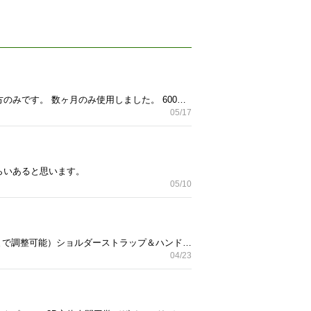
セラミックファンヒーターお譲りします。 3段階調節で自然風もあるので年中使えます。 取りに来てくれる方のみです。 数ヶ月のみ使用しました。 600w、900w、自然風の3調節
05/17
ぐらいあると思います。
05/10
伸縮式ポスターチューブをお譲りします。 ほぼ新品です。 伸縮式ポスターチューブ（77.5 cm 〜 124.5 cmまで調整可能）ショルダーストラップ＆ハンドル付き｜書類・設計図・図面・アート作品の持ち運びに｜ブラック 携帯用 丸型 耐久収納ケース ポスターや設計図、地図などの大判印刷物は持ち運びや保管が難しいものです。湿気や外的要因、そして厄介なシワや折れ目から守る必要があります。この丈夫なプラスチック製ドキュメントチューブなら、用紙を丸めて入れ、キャップをねじ込むだけで簡単に収納可能。折れやシワを防ぎ、長期間きれいな状態を保ちます。 77.5 cm から124.5cm まで伸縮可能なポスターチューブ 大きなポスターや地図も入るか心配する必要はありません。内径は約10.2cm。伸縮は引き出して固定するだけで簡単に調整できます。 便利なキャリーストラップ付き 長さ調整可能なストラップで両手を自由に使えます。斜めがけ、肩掛け、手持ちなど状況に応じて使い分け可能。さまざまなシーンで快適に持ち運べます。 密閉キャップ＆ラベル付き スクリュー式キャップにより高い密閉性を実現し、湿気や空気から中身をしっかり保護。さらにキャップにはラベル差し込み用スロットが付いており、内容物の識別も簡単です。 防水・耐衝撃・耐色あせ設計 屋外での使用や移動時にも安心。雨や日差しから中身を守る防水性に加え、頑丈な外装で衝撃にも強く、長時間の紫外線 にも耐えます。大切な書類を常に安全で良好な状態に保ちます。
04/23