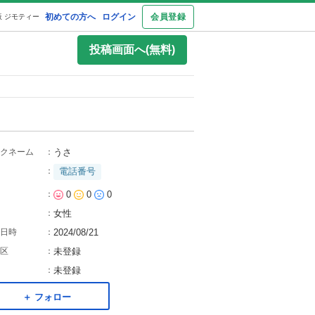
初めての方へ
ログイン
会員登録
 ジモティー
投稿画面へ(無料)
クネーム
：
うさ
：
電話番号
：
0
0
0
：
女性
日時
：
2024/08/21
区
：
未登録
：
未登録
＋ フォロー