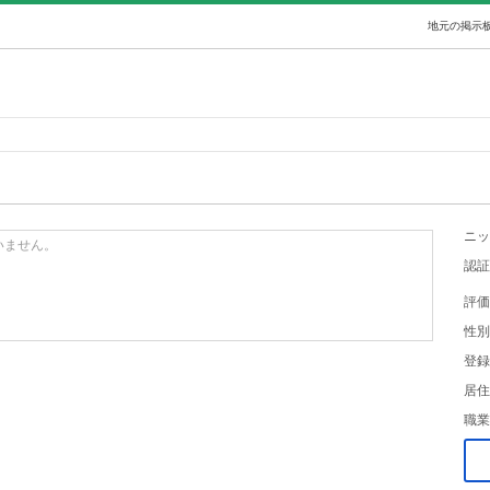
地元の掲示板
ニッ
いません。
認証
評価
性別
登録
居住
職業