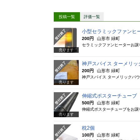
投稿一覧
評価一覧
小型セラミックファンヒー
200円
山形市 緑町
売ります
神戸スパイス ターメリッ
200円
山形市 緑町
神戸スパイス ターメリックパウダ
売ります
伸縮式ポスターチューブ
500円
山形市 緑町
売ります
枕2個
100円
山形市 緑町