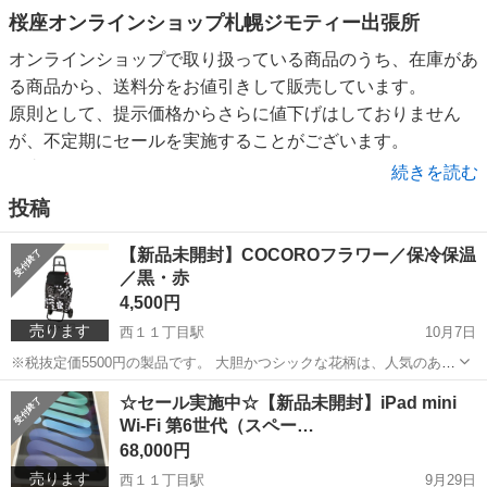
桜座オンラインショップ札幌ジモティー出張所
オンラインショップで取り扱っている商品のうち、在庫があ
る商品から、送料分をお値引きして販売しています。
原則として、提示価格からさらに値下げはしておりません
が、不定期にセールを実施することがございます。
お支払いは、現金払いのみ。
続きを読む
大通駅もしくは西１１丁目駅付近の指定場所・時間に、支払
投稿
と商品手渡し同時になります。
もし、気になる商品がございましたら、お気軽にお問い合わ
【新品未開封】COCOROフラワー／保冷保温
せください。
／黒・赤
4,500円
運営会社：有限会社桜座（さくらざ）
売ります
西１１丁目駅
10月7日
※税抜定価5500円の製品です。 大胆かつシックな花柄は、人気のある
※古物商許可（北海道公安委員会 第101010002148号）
定番のデザインです♪ スチールフレームを採用しているのでとっても
北海道
札幌市
西１１丁目駅
スノーボード
☆セール実施中☆【新品未開封】iPad mini
軽量。 さらに保冷（保温）機能付きなのでお買い物をした食品の鮮度
Wi-Fi 第6世代（スペー…
ショッピングカート
をキープすることが...
68,000円
売ります
西１１丁目駅
9月29日