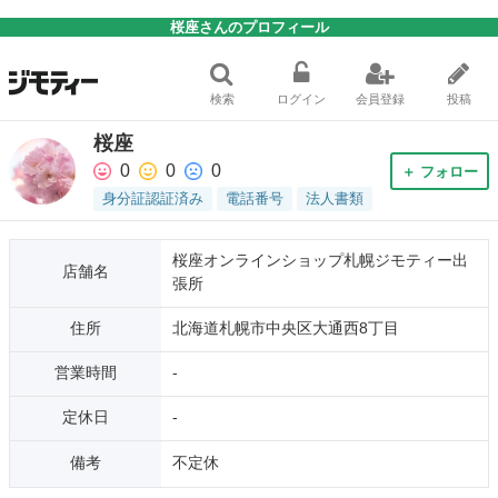
桜座さんのプロフィール
検索
ログイン
会員登録
投稿
桜座
0
0
0
＋ フォロー
身分証認証済み
電話番号
法人書類
桜座オンラインショップ札幌ジモティー出
店舗名
張所
住所
北海道札幌市中央区大通西8丁目
営業時間
-
定休日
-
備考
不定休