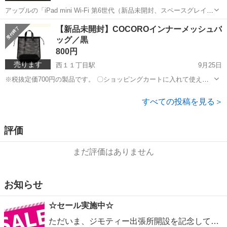
アップルの「iPad mini Wi-Fi 第6世代（新品未開封、スペースグレイ、
64GB）」です。 アップルストアでの販売価格は84800円となっていま
北海道
札幌市
西１１丁目駅
その他
iPad mini
【新品未開封】COCOROインナーメッシュバ
す。 保証期間は、2025年8月頃まで（約10か月）です。 セー...
ッグ／黒
800円
売ります
西１１丁目駅
9月25日
※税抜定価700円の製品です。 〇ショッピングカートに入れて使える
メッシュバッグ。 〇ショッピングカートへの荷物の出し入れがワンア
北海道
札幌市
西１１丁目駅
その他
ショッピングカート
クションですみます。 〇口は紐で絞ることが可能で、しっかり止める
すべての投稿を見る＞
ことが出来ます。...
評価
まだ評価はありません
お知らせ
☆セール実施中☆
ただいま、ジモティー出張所開設を記念してセールを実施しています。 全商品500円offとお買い得価格になっておりますので、ぜひこの機会に、購入を、ご検討してください。 ※お値引き額やセール実施期間は変更になる場合がございます（在庫限り）。