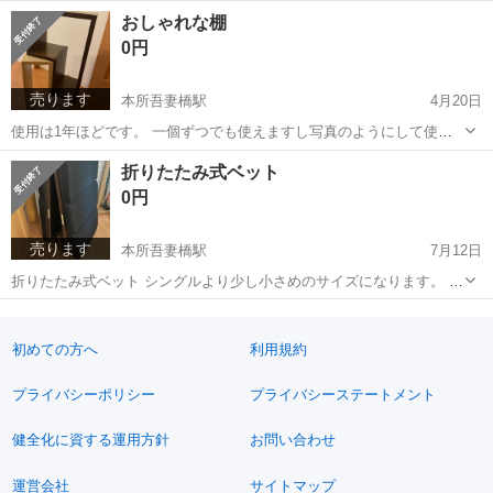
所】玄関前 【希望取引日時】平日19時以降 土日お問合せください。
東京
墨田区
本所吾妻橋駅
家具
状態
おしゃれな棚
※袋などには入れずそのままのお渡しとなります。 上記の条件に合わ
0円
せてくださる方を優先...
売ります
本所吾妻橋駅
4月20日
使用は1年ほどです。 一個ずつでも使えますし写真のようにして使う
こともできます。縦、横どちらでも使用可能です。 ※袋などには入れ
東京
墨田区
本所吾妻橋駅
家具
状態
折りたたみ式ベット
ずそのままのお渡しとなります。 写真の箇所一部汚れあり、傷ありま
0円
す。 気にならない方、状態は...
売ります
本所吾妻橋駅
7月12日
折りたたみ式ベット シングルより少し小さめのサイズになります。 取
りに来ていただける方よろしくお願いします。 ノーリスクノーリター
東京
墨田区
本所吾妻橋駅
家具
ベット
ンでお願いします。 ※3階エレベーターなしです。
初めての方へ
利用規約
プライバシーポリシー
プライバシーステートメント
健全化に資する運用方針
お問い合わせ
運営会社
サイトマップ