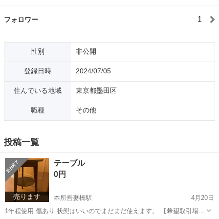
1
フォロワー
性別
非公開
登録日時
2024/07/05
住んでいる地域
東京都墨田区
職種
その他
投稿一覧
テーブル
0円
売ります
本所吾妻橋駅
4月20日
1年程使用 傷あり 状態はいいのでまだまだ使えます。 【希望取引場