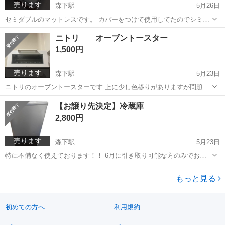
売ります
森下駅
5月26日
セミダブルのマットレスです。 カバーをつけて使用してたのでシミな
ど汚れなく綺麗です！
愛知
名古屋市
森下駅
寝具
セミダブル
ニトリ オーブントースター
1,500円
売ります
森下駅
5月23日
ニトリのオーブントースターです 上に少し色移りがありますが問題な
く使えます
愛知
名古屋市
森下駅
キッチン家電
ニトリ
【お譲り先決定】冷蔵庫
2,800円
売ります
森下駅
5月23日
特に不備なく使えております！！ 6月に引き取り可能な方のみでお願
いします
愛知
名古屋市
森下駅
キッチン家電
もっと見る
初めての方へ
利用規約