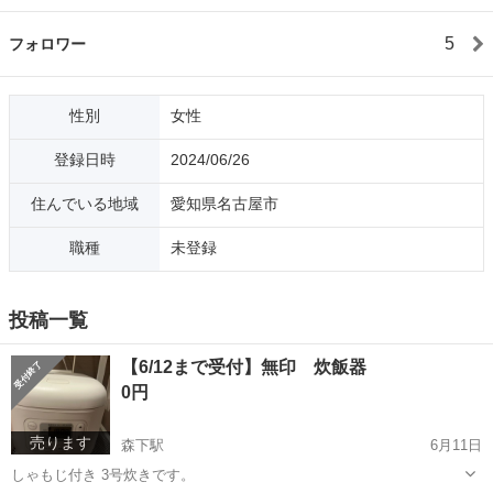
5
フォロワー
性別
女性
登録日時
2024/06/26
住んでいる地域
愛知県名古屋市
職種
未登録
投稿一覧
【6/12まで受付】無印 炊飯器
0円
売ります
森下駅
6月11日
しゃもじ付き 3号炊きです。