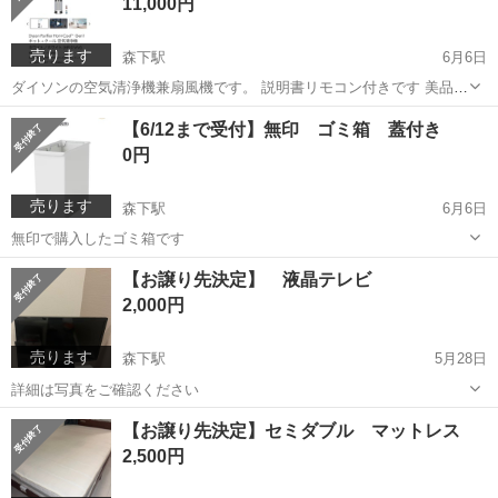
11,000円
売ります
森下駅
6月6日
ダイソンの空気清浄機兼扇風機です。 説明書リモコン付きです 美品で
動作不備なしです
愛知
名古屋市
森下駅
季節、空調家電
Dyson
【6/12まで受付】無印 ゴミ箱 蓋付き
0円
売ります
森下駅
6月6日
無印で購入したゴミ箱です
愛知
名古屋市
森下駅
掃除用具
無印
【お譲り先決定】 液晶テレビ
2,000円
売ります
森下駅
5月28日
詳細は写真をご確認ください
愛知
名古屋市
森下駅
テレビ
【お譲り先決定】セミダブル マットレス
2,500円