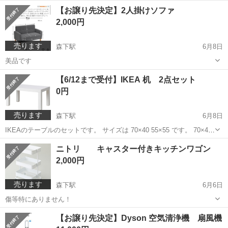
愛知
名古屋市
森下駅
キッチン家電
無印
【お譲り先決定】2人掛けソファ
2,000円
売ります
森下駅
6月8日
美品です
愛知
名古屋市
森下駅
ソファ
【6/12まで受付】IKEA 机 2点セット
0円
売ります
森下駅
6月8日
IKEAのテーブルのセットです。 サイズは 70×40 55×55 です。 70×40
のほうが少し傷がありますので写真でご確認ください
愛知
名古屋市
森下駅
テーブル
IKEA
ニトリ キャスター付きキッチンワゴン
2,000円
売ります
森下駅
6月6日
傷等特にありません！
愛知
名古屋市
森下駅
収納家具
ワゴン
【お譲り先決定】Dyson 空気清浄機 扇風機