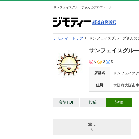
サンフェイスグループさんのプロフィール
ジモティートップ
>
サンフェイスグループさんの
サンフェイスグル
0
0
0
店舗名
サンフェイス
住所
大阪府大阪市生野
店舗TOP
投稿
評価
全て
0