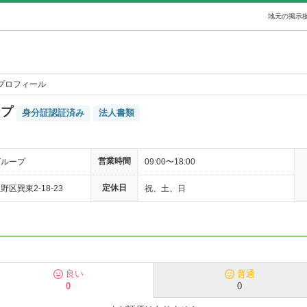
地元の掲示板
プロフィール
ープ
身分証認証済み
法人書類
営業時間
グループ
09:00〜18:00
定休日
区巽東2-18-23
祝、土、日
良い
普通
0
0