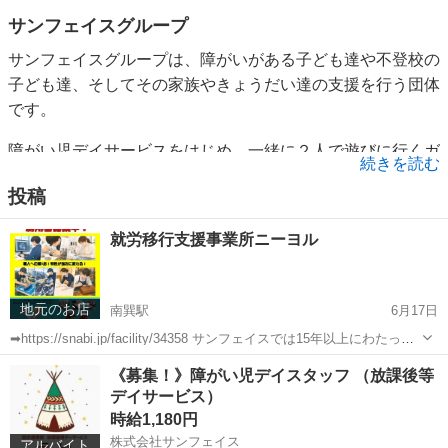
サンフェイスグループ
サンフェイスグループは、障がいがある子ども達や不登校の
子ども達、そしてその家族やきょうだい達の支援を行う団体
です。
障がい児デイサービスをはじめ、一緒に２人で遊びに行くガ
続きを読む
イドヘルパー事業もやっています。
投稿
アウトドア活動が得意で、障がいのある方向けの教室運営な
就労移行支援事業所ニーヨル
ど、障がいがある人たちとコミュニケーションをしっかり取
って、子ども達が少しずつ経験値を積むためのサポートをし
ます。
地元のお店
南巽駅
6月17日
そして"夢"を持って生きていける社会を目指しています。
➡https://snabi.jp/facility/34358 サンフェイスでは15年以上にわたって
サンフェイスでは、子ども達の個性はもちろんですが、スタ
全国の福祉作業所の技術を活用し、障がい者のスキルを活かした商品
大阪
大阪市
南巽駅
その他
ビジネスマナー
《募集！》障がい児デイスタッフ （放課後等
の開発・販売を行うアパレルブランドや、米や卵などの福祉...
ッフの個性も大切にしています！
デイサービス）
時給1,180円
なので、髪色は超自由！
株式会社サンフェイス
アルバイト