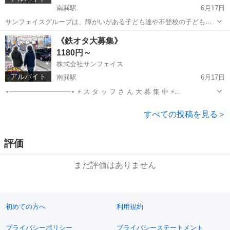
「髪色自由って茶髪くらいじゃ…」と思っている方！
南巽駅
6月17日
サンフェイスにはピンクやブルーの髪のスタッフもいますよ
サンフェイスグループは、障がいがある子ども達や不登校の子ども
達、そしてその家族への支援を行う団体です。 アウトドア活動等もあ
♪笑
大阪
大阪市
南巽駅
その他
ガイドヘルパー
《鉄オタ大募集》
り、障がいのある方向けの教室運営など障がいがある人たちとコミュ
1180円～
ニケーションをしっかり取って、子...
ダンス、料理、工作、お洒落、ゲーム…
株式会社サンフェイス
"自分の好きなこと"を子ども達と一緒にしてみたらそれが子
アルバイト
南巽駅
6月17日
どもの「やりたい！」「なりたい！」という夢に繋がってい
⋆┈┈┈┈┈┈┈┈┈┈┈┈┈┈┈⋆ ⚡ ス タ ッ フ さ ん 大 募 集 中 ⚡
く…＊。
⋆┈┈┈┈┈┈┈┈┈┈┈┈┈┈┈⋆ ヘルパーの資格をお持ちの方、サンフェイス
大阪
大阪市
南巽駅
その他
東住吉区
で働いてみませんか？？ （お持ちでない方は資格取得補助制...
すべての投稿を見る＞
子ども達・スタッフの「こうしたい！」という想いはしっか
り実現させます！
評価
未経験で始めたスタッフも多数活躍しています。
安心してスタートできる環境です。
まだ評価はありません
初めての方へ
利用規約
プライバシーポリシー
プライバシーステートメント