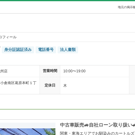
地元の掲示板
ロフィール
店
身分証認証済み
電話番号
法人書類
営業時間
九州店
10:00〜19:00
市小倉南区葛原本町１丁
定休日
木
中古車販売🚙自社ローン取り扱
関東・東海エリアでお馴染みのカートルズ