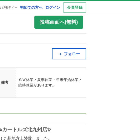
初めての方へ
ログイン
会員登録
 ジモティー
投稿画面へ(無料)
＋ フォロー
ＧＷ休業・夏季休業・年末年始休業・
備考
臨時休業があります。
い🚗カートルズ北九州店✨
！九州地方上陸致しました。