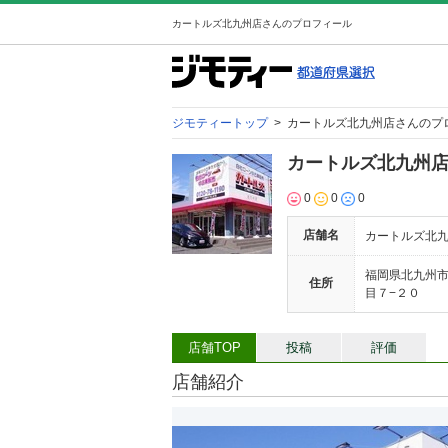
カートルズ北九州店さんのプロフィール
ジモティートップ
>
カートルズ北九州店さんのプ
カートルズ北九州
0
0
0
店舗名
カートルズ北
福岡県北九州
住所
目７−２０
店舗TOP
投稿
評価
店舗紹介