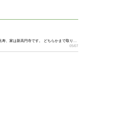
職場用に買いましたが、職場のコーヒーメーカーに合わなかったため、欲しい方にお譲りします。 職場は恵比寿、家は新高円寺です。 どちらかまで取りに来ていただける方を優先します。
05/07