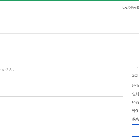
地元の掲示板
ニッ
いません。
認証
評価
性別
登録
居住
職業