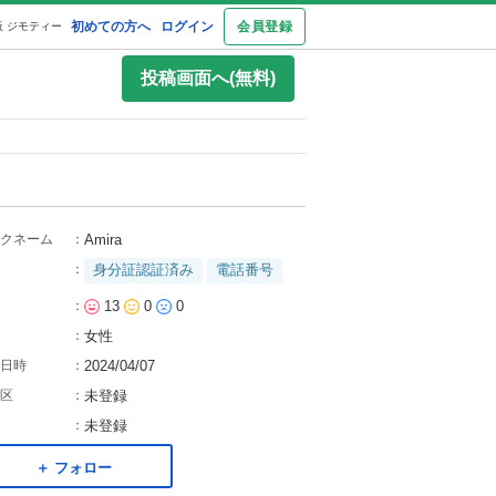
初めての方へ
ログイン
会員登録
 ジモティー
投稿画面へ(無料)
クネーム
：
Amira
：
身分証認証済み
電話番号
：
13
0
0
：
女性
日時
：
2024/04/07
区
：
未登録
：
未登録
＋ フォロー