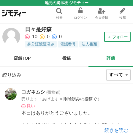
地元の掲示板 ジモティー
検索
ログイン
会員登録
投稿
日々是好森
10
0
0
＋ フォロー
身分証認証済み
電話番号
法人書類
評価
店舗TOP
投稿
絞り込み:
コガネムシ
(投稿者)
売ります・あげます
> 削除済みの投稿です
良い
本日はありがとうございました。
またご縁がございましたらよろしくお願いしま
続きを読む
す。