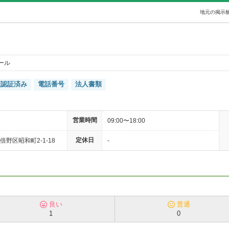
地元の掲示板
ール
証認証済み
電話番号
法人書類
営業時間
09:00〜18:00
定休日
野区昭和町2-1-18
-
良い
普通
1
0