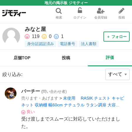
地元の掲示板 ジモティー
検索
ログイン
会員登録
投稿
みなと屋
119
0
1
＋ フォロー
身分証認証済み
電話番号
法人書類
評価
店舗TOP
投稿
絞り込み:
バーチー
(問い合わせ者)
売ります・あげます
>
未使用 RASIK チェスト キャビ
ネット 収納棚 幅60cm ナチュラル ラタン調扉 大容...
良い
受け渡しまでスムーズに対応していただけまし
た。