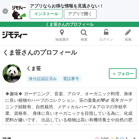
アプリならお得な情報を見逃さない！
インストール
アプリで開く
くま笹さんのプロフィール
地域選択
検索
ログイン
投稿
くま笹さんのプロフィール
くま笹
＋ フォロー
身分証認証済み
電話番号
🍀趣味🍀 ガーデニング、音楽、アロマ、オーガニック料理、身体
に良い植物やハーブのコレクション、笹の葉集め🐼🌿 長年ガーデ
ニング経験有、自然栽培、メディカルハーブ＆アロマの学校卒
業、資格有。 身体に良いオーガニックを目指している為に、化成
肥料が嫌いです。 出品している植物は高い有機培養土や自然の肥
料を使い、害虫枯れ防止の為にこまめに植替えしてます。 ジモテ
ィー苦手な知人の代理出品もしています。 シフトは何種類か請け