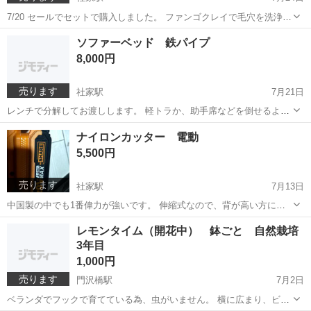
7/20 セールでセットで購入しました。 ファンゴクレイで毛穴を洗浄す
る ヘッドスパタイプで トリートメントと一体型なので、銭湯に行く時
神奈川
厚木市
社家駅
ヘアケア
プレディア
ソファーベッド 鉄パイプ
などオススメです。 ユニセックスタイプのとてもよい香りなのと、ス
8,000円
ースーする感じが少...
売ります
社家駅
7月21日
レンチで分解してお渡しします。 軽トラか、助手席などを倒せるよう
に来て頂きたいです。 コの字型階段3階なので、胴体の長い物は2分割
神奈川
厚木市
社家駅
ベッド
鉄パイプ
ナイロンカッター 電動
できないので、畳1枚分のようなイメージです。それだけは一緒に運搬
5,500円
して頂きたく。 コイルマット...
売ります
社家駅
7月13日
中国製の中でも1番偉力が強いです。 伸縮式なので、背が高い方にも
オススメです。 バッテリー1個（充電してお渡します） 充電器付き 動
神奈川
厚木市
社家駅
その他
カッター
レモンタイム（開花中） 鉢ごと 自然栽培
作確認の為、近くの公園集合でも大丈夫です。 ナイロンコード付けた
3年目
ままお渡しします。
1,000円
売ります
門沢橋駅
7月2日
ベランダでフックで育てている為、虫がいません。 横に広まり、ビニ