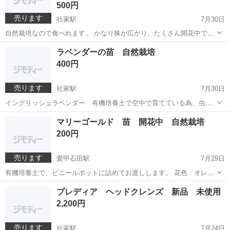
500円
スムーズにやり取りする上で重要ですね。
売ります
社家駅
7月30日
自然栽培なので食べれます。 かなり株が広がり、たくさん開花中で
す。 来年の種取りにもいかがでしょうか？ 炎天下を避け、18時半〜
神奈川
厚木市
社家駅
その他
特大
ラベンダーの苗 自然栽培
19時半がベストタイミングかと思います。 待ち合わせでき次第、現地
400円
でスコップで掘り起こしてから...
売ります
社家駅
7月30日
イングリッシュラベンダー 有機培養土で空中で育てている為、虫が
いません( ･ิω･ิ)
神奈川
厚木市
社家駅
その他
ラベンダー
マリーゴールド 苗 開花中 自然栽培
200円
売ります
愛甲石田駅
7月29日
有機培養土で、ビニールポットに詰めてお渡しします。 花色 オレン
ジ色 虫除け、ウリ科の病気予防に。
神奈川
伊勢原市
愛甲石田駅
その他
培養土
プレディア ヘッドクレンズ 新品 未使用
2,200円
売ります
社家駅
7月24日