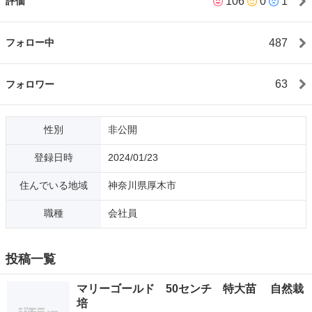
106
0
1
評価
負いの為、急に増えたりランダムです。 予定がコロコロ変わりま
すので、直前にお問い合わせ下さい。 夜も対応は可能ですが、21
時〜23時までで明るい場所でコンビニなどでよろしくお願いしま
487
フォロー中
す。 色んな勤務形態の方がいらっしゃり、予定が合わずに、なか
なか待ち合わせがお互いにネックになってきますので、多忙な方
は早朝や夜中の取引も無人対応で受付できます。小型の物は郵送
63
フォロワー
もできます。 山菜欲しいので、地方の山奥の方とも仲良くなりた
いので、郵送して頂きたいと思う時あります。 いつか山奥のポツ
ンと一軒家にヤギや豚や鶏たちと自然農で住みたいと思い、オー
性別
非公開
ガニックな田舎の古民家の生活に憧れています。 日本は先進国の
割に、オーガニックにうとい国で、医療も食も、コスメも、残念
登録日時
2024/01/23
に思うことがよくあります。 人工的なニフレックが1リットルも
飲み干せなくて挫折しました😭 コンビニやスーパーの食料の品質
住んでいる地域
神奈川県厚木市
表示に必ずある横文字、、💦 自分で作った方が良いのにたくさん
買いすぎている方を見て心配に思います😭😅野菜や肉⇒茹でるだ
職種
会社員
けなら5分10分でできますから。 除草剤も、消毒も、危険な薬
品。木酢液や唐辛子スプレーや、ハーブや、煙などで忌避効果も
あるし、虫は捕殺もできるということを世の中に広めていきたい
投稿一覧
です🥲🐢 トラブル防止対策 待ち合わせの約束無理そうな時は、な
る早で報告頂きたいです。日をずらしたりできますし。約束は慎
マリーゴールド 50センチ 特大苗 自然栽
重に、ご自身のアカウントを大事にしましょう。約束したこと忘
培
れたりする人がいたので、前日と当日の朝などにも確認するのが