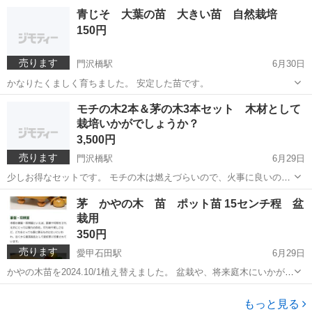
ールポット1個買うと割高で、夏に植替えすると、炎天下に枯れやすい
神奈川
厚木市
門沢橋駅
その他
レモン
青じそ 大葉の苗 大きい苗 自然栽培
ので、安定した苗でお得です。 有機培養土を使用しています。
150円
売ります
門沢橋駅
6月30日
かなりたくましく育ちました。 安定した苗です。
神奈川
厚木市
門沢橋駅
その他
大葉
モチの木2本＆茅の木3本セット 木材として
栽培いかがでしょうか？
3,500円
売ります
門沢橋駅
6月29日
少しお得なセットです。 モチの木は燃えづらいので、火事に良いの
と、硬い、 かやの木は将棋盤に使われています。 将来の木材の栽培は
神奈川
厚木市
門沢橋駅
その他
木材
茅 かやの木 苗 ポット苗 15センチ程 盆
いかがでしょうか？( ･ิω･ิ)
栽用
350円
売ります
愛甲石田駅
6月29日
かやの木苗を2024.10/1植え替えました。 盆栽や、将来庭木にいかがで
しょうか？
神奈川
厚木市
愛甲石田駅
その他
ポット
もっと見る